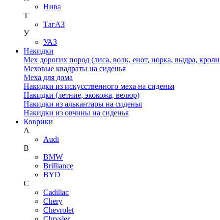
Нива
Т
ТагАЗ
У
УАЗ
Накидки
Мех дорогих пород (лиса, волк, енот, норка, выдра, кроли
Меховые квадраты на сиденья
Меха для дома
Накидки из искусственного меха на сиденья
Накидки (летние, экокожа, велюр)
Накидки из алькантары на сиденья
Накидки из овчины на сиденья
Коврики
A
Audi
B
BMW
Brilliance
BYD
C
Cadillac
Chery
Chevrolet
Chrysler