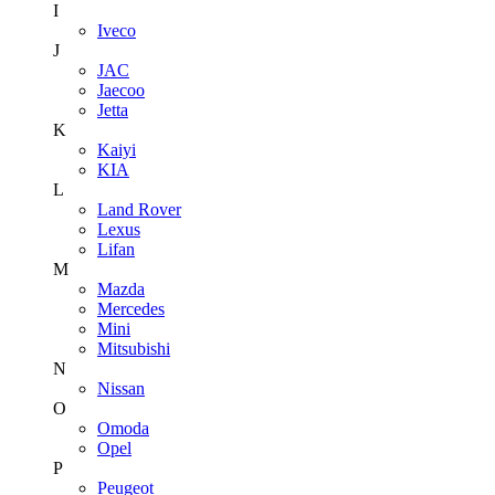
I
Iveco
J
JAC
Jaecoo
Jetta
K
Kaiyi
KIA
L
Land Rover
Lexus
Lifan
M
Mazda
Mercedes
Mini
Mitsubishi
N
Nissan
O
Omoda
Opel
P
Peugeot