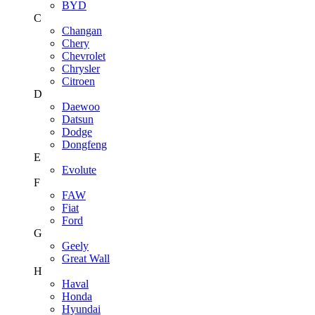
BYD
C
Changan
Chery
Chevrolet
Chrysler
Citroen
D
Daewoo
Datsun
Dodge
Dongfeng
E
Evolute
F
FAW
Fiat
Ford
G
Geely
Great Wall
H
Haval
Honda
Hyundai