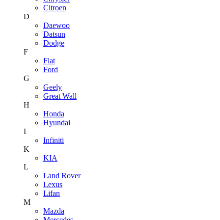
Citroen
D
Daewoo
Datsun
Dodge
F
Fiat
Ford
G
Geely
Great Wall
H
Honda
Hyundai
I
Infiniti
K
KIA
L
Land Rover
Lexus
Lifan
M
Mazda
Mercedes