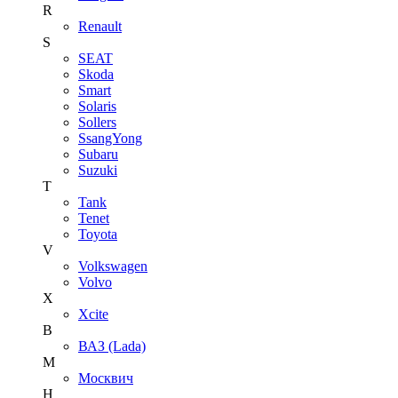
R
Renault
S
SEAT
Skoda
Smart
Solaris
Sollers
SsangYong
Subaru
Suzuki
T
Tank
Tenet
Toyota
V
Volkswagen
Volvo
X
Xcite
В
ВАЗ (Lada)
М
Москвич
Н