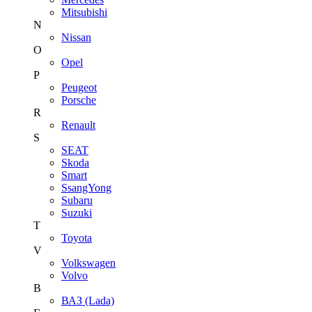
Mitsubishi
N
Nissan
O
Opel
P
Peugeot
Porsche
R
Renault
S
SEAT
Skoda
Smart
SsangYong
Subaru
Suzuki
T
Toyota
V
Volkswagen
Volvo
В
ВАЗ (Lada)