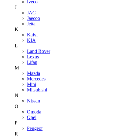
Iveco
J
JAC
Jaecoo
Jetta
K
Kaiyi
KIA
L
Land Rover
Lexus
Lifan
M
Mazda
Mercedes
Mini
Mitsubishi
N
Nissan
O
Omoda
Opel
P
Peugeot
R