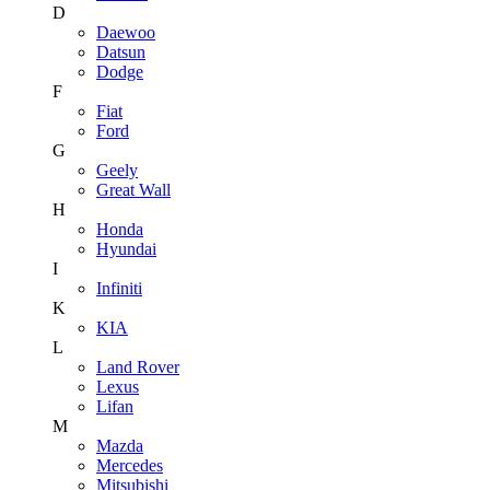
D
Daewoo
Datsun
Dodge
F
Fiat
Ford
G
Geely
Great Wall
H
Honda
Hyundai
I
Infiniti
K
KIA
L
Land Rover
Lexus
Lifan
M
Mazda
Mercedes
Mitsubishi