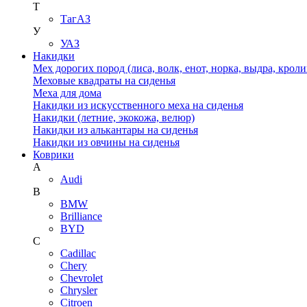
Т
ТагАЗ
У
УАЗ
Накидки
Мех дорогих пород (лиса, волк, енот, норка, выдра, кроли
Меховые квадраты на сиденья
Меха для дома
Накидки из искусственного меха на сиденья
Накидки (летние, экокожа, велюр)
Накидки из алькантары на сиденья
Накидки из овчины на сиденья
Коврики
A
Audi
B
BMW
Brilliance
BYD
C
Cadillac
Chery
Chevrolet
Chrysler
Citroen