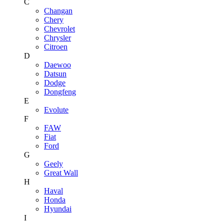
C
Changan
Chery
Chevrolet
Chrysler
Citroen
D
Daewoo
Datsun
Dodge
Dongfeng
E
Evolute
F
FAW
Fiat
Ford
G
Geely
Great Wall
H
Haval
Honda
Hyundai
I