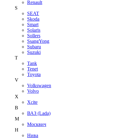
Renault
S
SEAT
Skoda
Smart
Solaris
Sollers
SsangYong
Subaru
Suzuki
T
Tank
Tenet
Toyota
V
Volkswagen
Volvo
X
Xcite
В
ВАЗ (Lada)
М
Москвич
Н
Нива