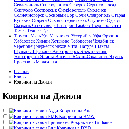
Севастополь
Северодвинск
Северск
Сергиев Посад
Серпухов
Сестрорецк
Симферополь
Смоленск
Солнечногорск
Сосновый Бор
Сочи
Ставрополь
Старая
Купавна
Старый Оскол
Стерлитамак
Ступино
Сургут
Сызрань
Сыктывкар
Таганрог
Тамбов
Тверь
Тольятти
Томск
Туапсе
Тула
Тюмень
Улан-Удэ
Ульяновск
Уссурийск
Уфа
Фрязино
Хабаровск
Химки
Хотьково
Чебоксары
Челябинск
Череповец
Черкесск
Чехов
Чита
Шатура
Шахты
Шушары
Щелково
Электрогорск
Электросталь
Электроугли
Элиста
Энгельс
Южно-Сахалинск
Якутск
Ярославль
Малаховка
Главная
Ковры
Коврики на Джили
Коврики на Джили
Коврики на
Audi
Коврики на
BMW
Коврики на
Brilliance
Коврики на
BYD