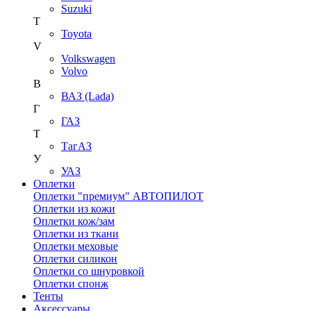
Suzuki
T
Toyota
V
Volkswagen
Volvo
В
ВАЗ (Lada)
Г
ГАЗ
Т
ТагАЗ
У
УАЗ
Оплетки
Оплетки "премиум" АВТОПИЛОТ
Оплетки из кожи
Оплетки кож/зам
Оплетки из ткани
Оплетки меховые
Оплетки силикон
Оплетки со шнуровкой
Оплетки спонж
Тенты
Аксессуары