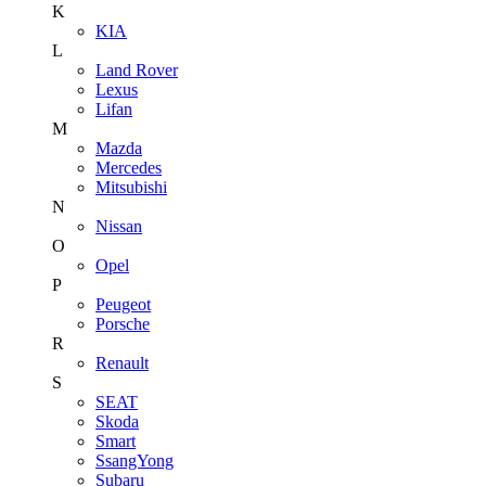
K
KIA
L
Land Rover
Lexus
Lifan
M
Mazda
Mercedes
Mitsubishi
N
Nissan
O
Opel
P
Peugeot
Porsche
R
Renault
S
SEAT
Skoda
Smart
SsangYong
Subaru