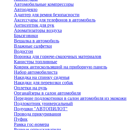
Автомобильные компрессоры
Автоодеяло
Адаптер для ремня безопасности
Аксессуары для телефонов в автомобиль
Антисептик для рук
Ароматизаторы воздуха
Брызговики
Вешалка в автомобиль
Влажные салфетки
Водосгон
Воронка для горюче-смазочных материалов
Канистры топливные
Коврик антискользящий на приборную панель
Набор автомобилиста
Накидка на спинку сиденья
Накидки для перевозки собак
Оплетки на руль
Органайзеры в салон автомобиля
Передние подлокотники в салон автомобиля из экокожи
Подлокотник универсальный
Подушки "АВТОПИЛОТ"
Провода прикуривания
Пуфик
Рамка гос-номера
Ручные опрыскиватели