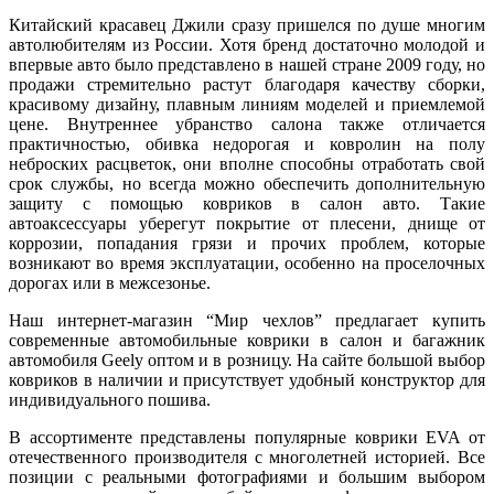
Китайский красавец Джили сразу пришелся по душе многим
автолюбителям из России. Хотя бренд достаточно молодой и
впервые авто было представлено в нашей стране 2009 году, но
продажи стремительно растут благодаря качеству сборки,
красивому дизайну, плавным линиям моделей и приемлемой
цене. Внутреннее убранство салона также отличается
практичностью, обивка недорогая и ковролин на полу
неброских расцветок, они вполне способны отработать свой
срок службы, но всегда можно обеспечить дополнительную
защиту с помощью ковриков в салон авто. Такие
автоаксессуары уберегут покрытие от плесени, днище от
коррозии, попадания грязи и прочих проблем, которые
возникают во время эксплуатации, особенно на проселочных
дорогах или в межсезонье.
Наш интернет-магазин “Мир чехлов” предлагает купить
современные автомобильные коврики в салон и багажник
автомобиля Geely оптом и в розницу. На сайте большой выбор
ковриков в наличии и присутствует удобный конструктор для
индивидуального пошива.
В ассортименте представлены популярные коврики EVA от
отечественного производителя с многолетней историей. Все
позиции с реальными фотографиями и большим выбором