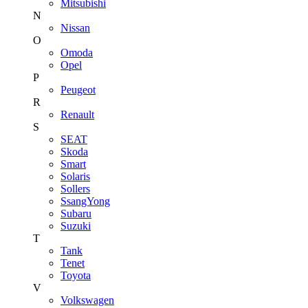
Mitsubishi
N
Nissan
O
Omoda
Opel
P
Peugeot
R
Renault
S
SEAT
Skoda
Smart
Solaris
Sollers
SsangYong
Subaru
Suzuki
T
Tank
Tenet
Toyota
V
Volkswagen