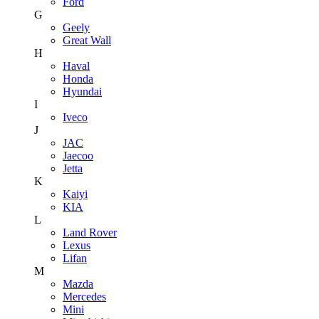
Ford
G
Geely
Great Wall
H
Haval
Honda
Hyundai
I
Iveco
J
JAC
Jaecoo
Jetta
K
Kaiyi
KIA
L
Land Rover
Lexus
Lifan
M
Mazda
Mercedes
Mini