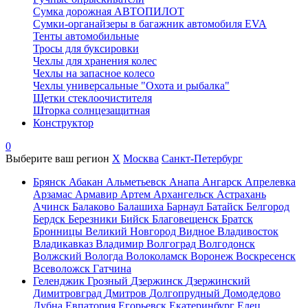
Сумка дорожная АВТОПИЛОТ
Сумки-органайзеры в багажник автомобиля EVA
Тенты автомобильные
Тросы для буксировки
Чехлы для хранения колес
Чехлы на запасное колесо
Чехлы универсальные "Охота и рыбалка"
Щетки стеклоочистителя
Шторка солнцезащитная
Конструктор
0
Выберите ваш регион
X
Москва
Санкт-Петербург
Брянск
Абакан
Альметьевск
Анапа
Ангарск
Апрелевка
Арзамас
Армавир
Артем
Архангельск
Астрахань
Ачинск
Балаково
Балашиха
Барнаул
Батайск
Белгород
Бердск
Березники
Бийск
Благовещенск
Братск
Бронницы
Великий Новгород
Видное
Владивосток
Владикавказ
Владимир
Волгоград
Волгодонск
Волжский
Вологда
Волоколамск
Воронеж
Воскресенск
Всеволожск
Гатчина
Геленджик
Грозный
Дзержинск
Дзержинский
Димитровград
Дмитров
Долгопрудный
Домодедово
Дубна
Евпатория
Егорьевск
Екатеринбург
Елец