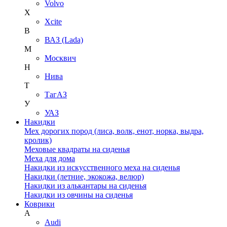
Volvo
X
Xcite
В
ВАЗ (Lada)
М
Москвич
Н
Нива
Т
ТагАЗ
У
УАЗ
Накидки
Мех дорогих пород (лиса, волк, енот, норка, выдра,
кролик)
Меховые квадраты на сиденья
Меха для дома
Накидки из искусственного меха на сиденья
Накидки (летние, экокожа, велюр)
Накидки из алькантары на сиденья
Накидки из овчины на сиденья
Коврики
A
Audi