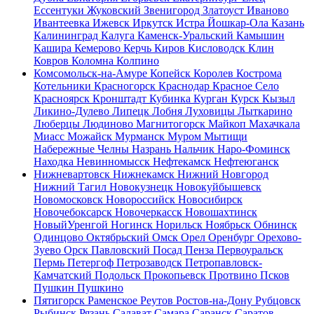
Ессентуки
Жуковский
Звенигород
Златоуст
Иваново
Ивантеевка
Ижевск
Иркутск
Истра
Йошкар-Ола
Казань
Калининград
Калуга
Каменск-Уральский
Камышин
Кашира
Кемерово
Керчь
Киров
Кисловодск
Клин
Ковров
Коломна
Колпино
Комсомольск-на-Амуре
Копейск
Королев
Кострома
Котельники
Красногорск
Краснодар
Красное Село
Красноярск
Кронштадт
Кубинка
Курган
Курск
Кызыл
Ликино-Дулево
Липецк
Лобня
Луховицы
Лыткарино
Люберцы
Людиново
Магнитогорск
Майкоп
Махачкала
Миасс
Можайск
Мурманск
Муром
Мытищи
Набережные Челны
Назрань
Нальчик
Наро-Фоминск
Находка
Невинномысск
Нефтекамск
Нефтеюганск
Нижневартовск
Нижнекамск
Нижний Новгород
Нижний Тагил
Новокузнецк
Новокуйбышевск
Новомосковск
Новороссийск
Новосибирск
Новочебоксарск
Новочеркасск
Новошахтинск
НовыйУренгой
Ногинск
Норильск
Ноябрьск
Обнинск
Одинцово
Октябрьский
Омск
Орел
Оренбург
Орехово-
Зуево
Орск
Павловский Посад
Пенза
Первоуральск
Пермь
Петергоф
Петрозаводск
Петропавловск-
Камчатский
Подольск
Прокопьевск
Протвино
Псков
Пушкин
Пушкино
Пятигорск
Раменское
Реутов
Ростов-на-Дону
Рубцовск
Рыбинск
Рязань
Салават
Самара
Саранск
Саратов