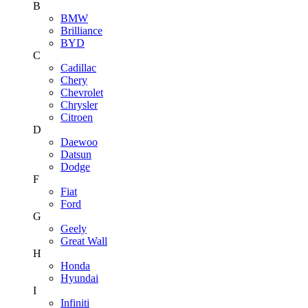
B
BMW
Brilliance
BYD
C
Cadillac
Chery
Chevrolet
Chrysler
Citroen
D
Daewoo
Datsun
Dodge
F
Fiat
Ford
G
Geely
Great Wall
H
Honda
Hyundai
I
Infiniti