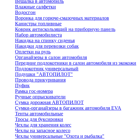
Вешалка в автомобиль
Влажные салфетки
Водосгон
Воронка для горюче-смазочных материалов
Канистры топливные
Коврик антискользящий на приборную панель
Набор автомобилиста
Накидка на спинку сиденья
Накидки для перевозки собак
Оплетки на руль
Органайзеры в салон автомобиля
Передние подлокотники в салон автомобиля из экокожи
Подлокотник универсальный
Подушки "АВТОПИЛОТ"
Провода прикуривания
Пуфик
Рамка гос-номера
Ручные опрыскиватели
Сумка дорожная АВТОПИЛОТ
Сумки-органайзеры в багажник автомобиля EVA
Тенты автомобильные
Тросы для буксировки
Чехлы для хранения колес
Чехлы на запасное колесо
Чехлы универсальные "Охота и рыбалка"