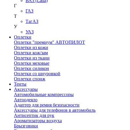
ВАЗ (Lada)
Г
ГАЗ
Т
ТагАЗ
У
УАЗ
Оплетки
Оплетки "премиум" АВТОПИЛОТ
Оплетки из кожи
Оплетки кож/зам
Оплетки из ткани
Оплетки меховые
Оплетки силикон
Оплетки со шнуровкой
Оплетки спонж
Тенты
Аксессуары
Автомобильные компрессоры
Автоодеяло
Адаптер для ремня безопасности
Аксессуары для телефонов в автомобиль
Антисептик для рук
Ароматизаторы воздуха
Брызговики