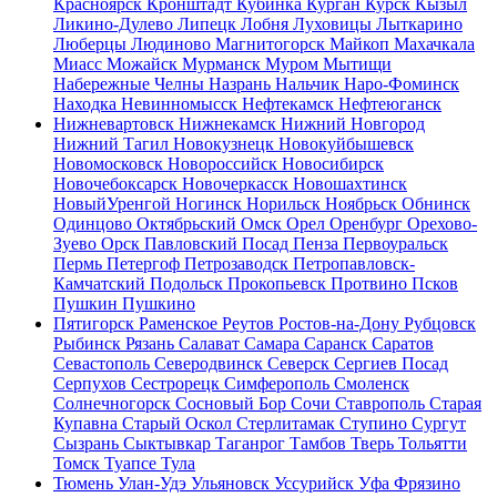
Красноярск
Кронштадт
Кубинка
Курган
Курск
Кызыл
Ликино-Дулево
Липецк
Лобня
Луховицы
Лыткарино
Люберцы
Людиново
Магнитогорск
Майкоп
Махачкала
Миасс
Можайск
Мурманск
Муром
Мытищи
Набережные Челны
Назрань
Нальчик
Наро-Фоминск
Находка
Невинномысск
Нефтекамск
Нефтеюганск
Нижневартовск
Нижнекамск
Нижний Новгород
Нижний Тагил
Новокузнецк
Новокуйбышевск
Новомосковск
Новороссийск
Новосибирск
Новочебоксарск
Новочеркасск
Новошахтинск
НовыйУренгой
Ногинск
Норильск
Ноябрьск
Обнинск
Одинцово
Октябрьский
Омск
Орел
Оренбург
Орехово-
Зуево
Орск
Павловский Посад
Пенза
Первоуральск
Пермь
Петергоф
Петрозаводск
Петропавловск-
Камчатский
Подольск
Прокопьевск
Протвино
Псков
Пушкин
Пушкино
Пятигорск
Раменское
Реутов
Ростов-на-Дону
Рубцовск
Рыбинск
Рязань
Салават
Самара
Саранск
Саратов
Севастополь
Северодвинск
Северск
Сергиев Посад
Серпухов
Сестрорецк
Симферополь
Смоленск
Солнечногорск
Сосновый Бор
Сочи
Ставрополь
Старая
Купавна
Старый Оскол
Стерлитамак
Ступино
Сургут
Сызрань
Сыктывкар
Таганрог
Тамбов
Тверь
Тольятти
Томск
Туапсе
Тула
Тюмень
Улан-Удэ
Ульяновск
Уссурийск
Уфа
Фрязино