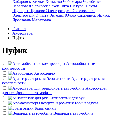
Хабаровск
Химки
Хотьково
Чебоксары
Челябинск
Череповец
Черкесск
Чехов
Чита
Шатура
Шахты
Шушары
Щелково
Электрогорск
Электросталь
Электроугли
Элиста
Энгельс
Южно-Сахалинск
Якутск
Ярославль
Малаховка
Главная
Аксессуары
Пуфик
Пуфик
Автомобильные
компрессоры
Автоодеяло
Адаптер для ремня
безопасности
Аксессуары
для телефонов в автомобиль
Антисептик для рук
Ароматизаторы воздуха
Брызговики
Вешалка в автомобиль