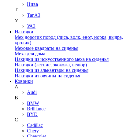
Нива
Т
ТагАЗ
У
УАЗ
Накидки
Мех дорогих пород (лиса, волк, енот, норка, выдра,
кролик)
Меховые квадраты на сиденья
Меха для дома
Накидки из искусственного меха на сиденья
Накидки (летние, экокожа, велюр)
Накидки из алькантары на сиденья
Накидки из овчины на сиденья
Коврики
A
Audi
B
BMW
Brilliance
BYD
C
Cadillac
Chery
Chevrolet