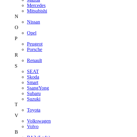
Mercedes
Mitsubishi
N
Nissan
O
Opel
P
Peugeot
Porsche
R
Renault
S
SEAT
Skoda
Smart
SsangYong
Subaru
Suzuki
T
Toyota
V
Volkswagen
Volvo
В