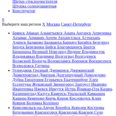
Щетки стеклоочистителя
Шторка солнцезащитная
Конструктор
0
Выберите ваш регион
X
Москва
Санкт-Петербург
Брянск
Абакан
Альметьевск
Анапа
Ангарск
Апрелевка
Арзамас
Армавир
Артем
Архангельск
Астрахань
Ачинск
Балаково
Балашиха
Барнаул
Батайск
Белгород
Бердск
Березники
Бийск
Благовещенск
Братск
Бронницы
Великий Новгород
Видное
Владивосток
Владикавказ
Владимир
Волгоград
Волгодонск
Волжский
Вологда
Волоколамск
Воронеж
Воскресенск
Всеволожск
Гатчина
Геленджик
Грозный
Дзержинск
Дзержинский
Димитровград
Дмитров
Долгопрудный
Домодедово
Дубна
Евпатория
Егорьевск
Екатеринбург
Елец
Ессентуки
Жуковский
Звенигород
Златоуст
Иваново
Ивантеевка
Ижевск
Иркутск
Истра
Йошкар-Ола
Казань
Калининград
Калуга
Каменск-Уральский
Камышин
Кашира
Кемерово
Керчь
Киров
Кисловодск
Клин
Ковров
Коломна
Колпино
Комсомольск-на-Амуре
Копейск
Королев
Кострома
Котельники
Красногорск
Краснодар
Красное Село