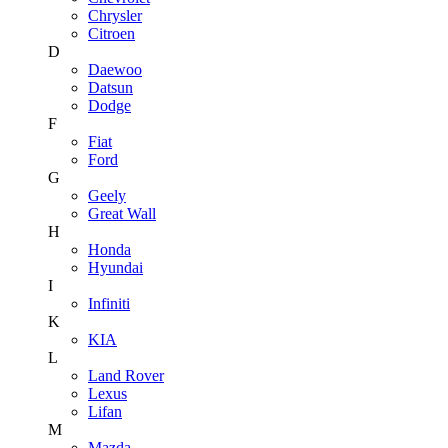
Chrysler
Citroen
D
Daewoo
Datsun
Dodge
F
Fiat
Ford
G
Geely
Great Wall
H
Honda
Hyundai
I
Infiniti
K
KIA
L
Land Rover
Lexus
Lifan
M
Mazda