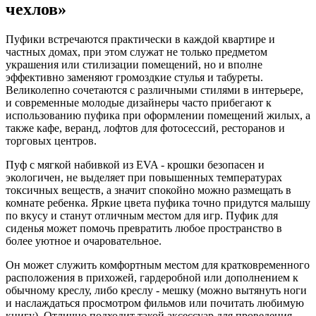
чехлов»
Пуфики встречаются практически в каждой квартире и
частных домах, при этом служат не только предметом
украшения или стилизации помещений, но и вполне
эффективно заменяют громоздкие стулья и табуреты.
Великолепно сочетаются с различными стилями в интерьере,
и современные молодые дизайнеры часто прибегают к
использованию пуфика при оформлении помещений жилых, а
также кафе, веранд, лофтов для фотосессий, ресторанов и
торговых центров.
Пуф с мягкой набивкой из EVA - крошки безопасен и
экологичен, не выделяет при повышенных температурах
токсичных веществ, а значит спокойно можно размещать в
комнате ребенка. Яркие цвета пуфика точно придутся малышу
по вкусу и станут отличным местом для игр. Пуфик для
сиденья может помочь превратить любое пространство в
более уютное и очаровательное.
Он может служить комфортным местом для кратковременного
расположения в прихожей, гардеробной или дополнением к
обычному креслу, либо креслу - мешку (можно вытянуть ноги
и наслаждаться просмотром фильмов или почитать любимую
книгу). Отлично подходит такой аксессуар для проведения