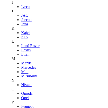
I
Iveco
J
JAC
Jaecoo
Jetta
K
Kaiyi
KIA
L
Land Rover
Lexus
Lifan
M
Mazda
Mercedes
Mini
Mitsubishi
N
Nissan
O
Omoda
Opel
P
Peugeot