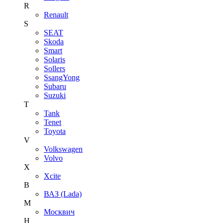
R
Renault
S
SEAT
Skoda
Smart
Solaris
Sollers
SsangYong
Subaru
Suzuki
T
Tank
Tenet
Toyota
V
Volkswagen
Volvo
X
Xcite
В
ВАЗ (Lada)
М
Москвич
Н