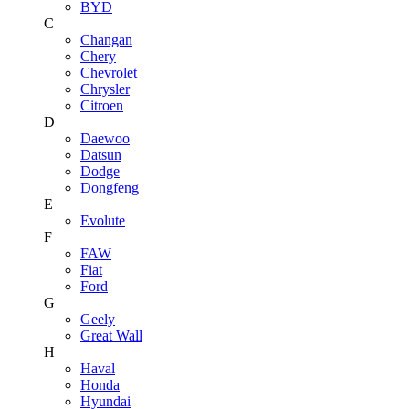
BYD
C
Changan
Chery
Chevrolet
Chrysler
Citroen
D
Daewoo
Datsun
Dodge
Dongfeng
E
Evolute
F
FAW
Fiat
Ford
G
Geely
Great Wall
H
Haval
Honda
Hyundai