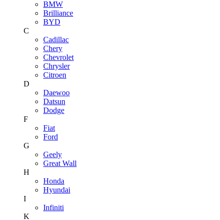
BMW
Brilliance
BYD
C
Cadillac
Chery
Chevrolet
Chrysler
Citroen
D
Daewoo
Datsun
Dodge
F
Fiat
Ford
G
Geely
Great Wall
H
Honda
Hyundai
I
Infiniti
K