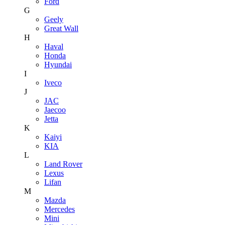
Ford
G
Geely
Great Wall
H
Haval
Honda
Hyundai
I
Iveco
J
JAC
Jaecoo
Jetta
K
Kaiyi
KIA
L
Land Rover
Lexus
Lifan
M
Mazda
Mercedes
Mini