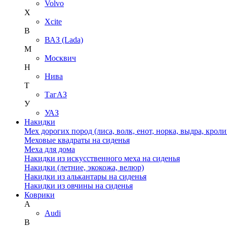
Volvo
X
Xcite
В
ВАЗ (Lada)
М
Москвич
Н
Нива
Т
ТагАЗ
У
УАЗ
Накидки
Мех дорогих пород (лиса, волк, енот, норка, выдра, кроли
Меховые квадраты на сиденья
Меха для дома
Накидки из искусственного меха на сиденья
Накидки (летние, экокожа, велюр)
Накидки из алькантары на сиденья
Накидки из овчины на сиденья
Коврики
A
Audi
B