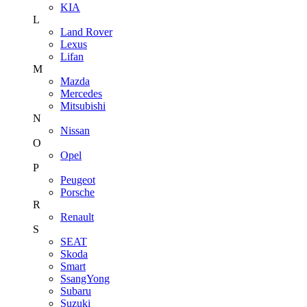
KIA
L
Land Rover
Lexus
Lifan
M
Mazda
Mercedes
Mitsubishi
N
Nissan
O
Opel
P
Peugeot
Porsche
R
Renault
S
SEAT
Skoda
Smart
SsangYong
Subaru
Suzuki