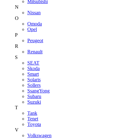
Mitsubishi
N
Nissan
O
Omoda
Opel
P
Peugeot
R
Renault
S
SEAT
Skoda
Smart
Solaris
Sollers
SsangYong
Subaru
Suzuki
T
Tank
Tenet
Toyota
V
Volkswagen