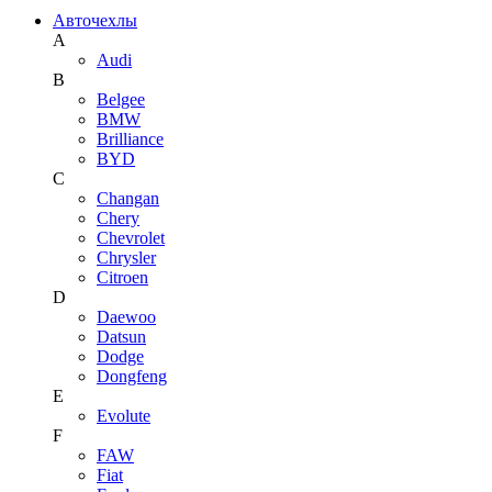
Авточехлы
A
Audi
B
Belgee
BMW
Brilliance
BYD
C
Changan
Chery
Chevrolet
Chrysler
Citroen
D
Daewoo
Datsun
Dodge
Dongfeng
E
Evolute
F
FAW
Fiat