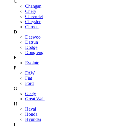
C
Changan
Chery
Chevrolet
Chrysler
Citroen
D
Daewoo
Datsun
Dodge
Dongfeng
E
Evolute
F
FAW
Fiat
Ford
G
Geely
Great Wall
H
Haval
Honda
Hyundai
I