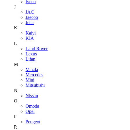
Iveco
J
JAC
Jaecoo
Jetta
K
Kaiyi
KIA
L
Land Rover
Lexus
Lifan
M
Mazda
Mercedes
Mini
Mitsubishi
N
Nissan
O
Omoda
Opel
P
Peugeot
R