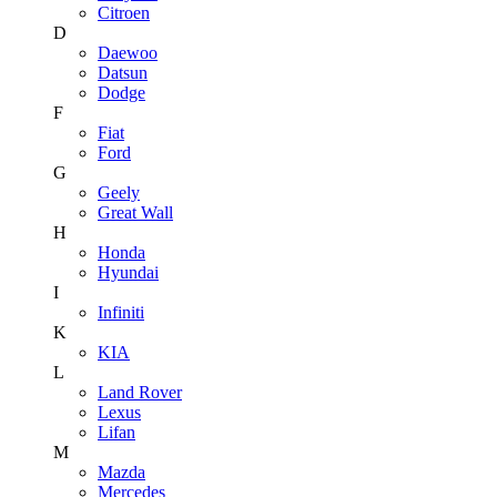
Citroen
D
Daewoo
Datsun
Dodge
F
Fiat
Ford
G
Geely
Great Wall
H
Honda
Hyundai
I
Infiniti
K
KIA
L
Land Rover
Lexus
Lifan
M
Mazda
Mercedes