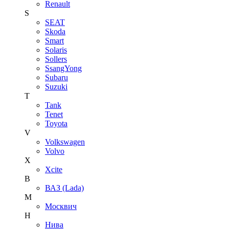
Renault
S
SEAT
Skoda
Smart
Solaris
Sollers
SsangYong
Subaru
Suzuki
T
Tank
Tenet
Toyota
V
Volkswagen
Volvo
X
Xcite
В
ВАЗ (Lada)
М
Москвич
Н
Нива