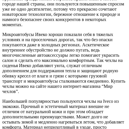
городе нашей страны, они пользуются повышенным спросом
уже не одно десятилетие, потому что прекрасно сочетают
новаторские технологии, бережное отношение к природе и
намного безопаснее своих конкурентов в некоторых
моментах.
Микроавтобусы Ивеко хорошо показали себя в тяжелых
условиях и на проселочных дорогах, так что без опаски
покупаются даже в холодных регионах. Аскетическое
внутреннее обустройство не должно пугать, ведь
многочисленные автоаксессуары легко помогают украсить
салон и сделать его максимально комфортным. Так чехлы на
сиденья Ивеко добавляют уюта, служат отличным
дополнением для поддержания тепла и защищают родную
обивку кресел от влаги и грязи с которыми грузовой
транспорт и микроавтобусы сталкиваются ежедневно. Купить
чехлы можно на сайте нашего интернет-магазина “Мир
чехлов”.
Наибольшей популярностью пользуются чехлы на Iveco из
экокожи. Прочный и эстетичный материал внешне не
отличим от натуральной кожи и при этом обладает
дополнительными преимуществами. Может долго не
остывать зимой и медленно нагреваться летом, что добавляет
комфорта. Материал неприхотливый в уходе, просто