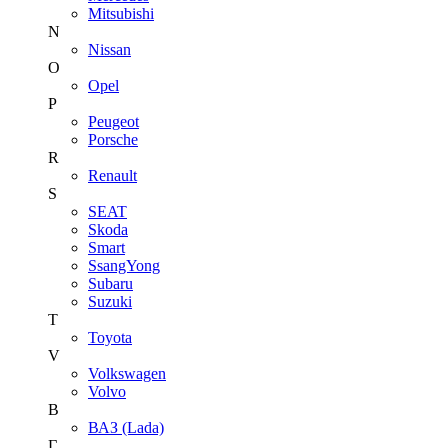
Mitsubishi
N
Nissan
O
Opel
P
Peugeot
Porsche
R
Renault
S
SEAT
Skoda
Smart
SsangYong
Subaru
Suzuki
T
Toyota
V
Volkswagen
Volvo
В
ВАЗ (Lada)
Г