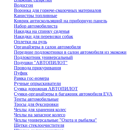
Водосгон
Воронка для горюче-смазочных материалов
Канистры топливные
Коврик антискользящий на приборную панель
Набор автомобилиста
Накидка на спинку сиденья
Накидки для перевозки собак
Оплетки на руль
Органайзеры в салон автомобиля
Передние подлокотники в салон автомобиля из экокожи
Подлокотник универсальный
Подушки "АВТОПИЛОТ"
Провода прикуривания
Пуфик
Рамка гос-номера
Ручные опрыскиватели
Сумка дорожная АВТОПИЛОТ
Сумки-органайзеры в багажник автомобиля EVA
Тенты автомобильные
Тросы для буксировки
Чехлы для хранения колес
Чехлы на запасное колесо
Чехлы универсальные "Охота и рыбалка"
Щетки стеклоочистителя