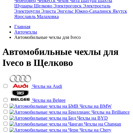
Череповец
Черкесск
Чехов
Чита
Шатура
Шахты
Шушары
Щелково
Электрогорск
Электросталь
Электроугли
Элиста
Энгельс
Южно-Сахалинск
Якутск
Ярославль
Малаховка
Главная
Авточехлы
Автомобильные чехлы для Iveco
Автомобильные чехлы для
Iveco в Щелково
Чехлы на
Audi
Чехлы на
Belgee
Чехлы на
BMW
Чехлы на
Brilliance
Чехлы на
BYD
Чехлы на
Changan
Чехлы на
Chery