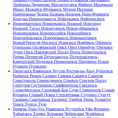
Люберцы
Людиново
Магнитогорск
Майкоп
Махачкала
Миасс
Можайск
Мурманск
Муром
Мытищи
Набережные Челны
Назрань
Нальчик
Наро-Фоминск
Находка
Невинномысск
Нефтекамск
Нефтеюганск
Нижневартовск
Нижнекамск
Нижний Новгород
Нижний Тагил
Новокузнецк
Новокуйбышевск
Новомосковск
Новороссийск
Новосибирск
Новочебоксарск
Новочеркасск
Новошахтинск
НовыйУренгой
Ногинск
Норильск
Ноябрьск
Обнинск
Одинцово
Октябрьский
Омск
Орел
Оренбург
Орехово-
Зуево
Орск
Павловский Посад
Пенза
Первоуральск
Пермь
Петергоф
Петрозаводск
Петропавловск-
Камчатский
Подольск
Прокопьевск
Протвино
Псков
Пушкин
Пушкино
Пятигорск
Раменское
Реутов
Ростов-на-Дону
Рубцовск
Рыбинск
Рязань
Салават
Самара
Саранск
Саратов
Севастополь
Северодвинск
Северск
Сергиев Посад
Серпухов
Сестрорецк
Симферополь
Смоленск
Солнечногорск
Сосновый Бор
Сочи
Ставрополь
Старая
Купавна
Старый Оскол
Стерлитамак
Ступино
Сургут
Сызрань
Сыктывкар
Таганрог
Тамбов
Тверь
Тольятти
Томск
Туапсе
Тула
Тюмень
Улан-Удэ
Ульяновск
Уссурийск
Уфа
Фрязино
Хабаровск
Химки
Хотьково
Чебоксары
Челябинск