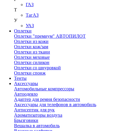
ГАЗ
Т
ТагАЗ
У
УАЗ
Оплетки
Оплетки "премиум" АВТОПИЛОТ
Оплетки из кожи
Оплетки кож/зам
Оплетки из ткани
Оплетки меховые
Оплетки силикон
Оплетки со шнуровкой
Оплетки спонж
Тенты
Аксессуары
Автомобильные компрессоры
Автоодеяло
Адаптер для ремня безопасности
Аксессуары для телефонов в автомобиль
Антисептик для рук
Ароматизаторы воздуха
Брызговики
Вешалка в автомобиль
Влажные салфетки