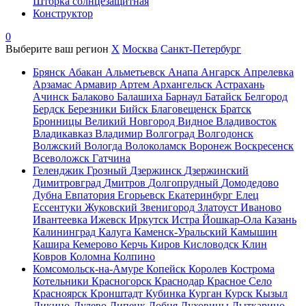
Шторка солнцезащитная
Конструктор
0
Выберите ваш регион
X
Москва
Санкт-Петербург
Брянск
Абакан
Альметьевск
Анапа
Ангарск
Апрелевка
Арзамас
Армавир
Артем
Архангельск
Астрахань
Ачинск
Балаково
Балашиха
Барнаул
Батайск
Белгород
Бердск
Березники
Бийск
Благовещенск
Братск
Бронницы
Великий Новгород
Видное
Владивосток
Владикавказ
Владимир
Волгоград
Волгодонск
Волжский
Вологда
Волоколамск
Воронеж
Воскресенск
Всеволожск
Гатчина
Геленджик
Грозный
Дзержинск
Дзержинский
Димитровград
Дмитров
Долгопрудный
Домодедово
Дубна
Евпатория
Егорьевск
Екатеринбург
Елец
Ессентуки
Жуковский
Звенигород
Златоуст
Иваново
Ивантеевка
Ижевск
Иркутск
Истра
Йошкар-Ола
Казань
Калининград
Калуга
Каменск-Уральский
Камышин
Кашира
Кемерово
Керчь
Киров
Кисловодск
Клин
Ковров
Коломна
Колпино
Комсомольск-на-Амуре
Копейск
Королев
Кострома
Котельники
Красногорск
Краснодар
Красное Село
Красноярск
Кронштадт
Кубинка
Курган
Курск
Кызыл
Ликино-Дулево
Липецк
Лобня
Луховицы
Лыткарино