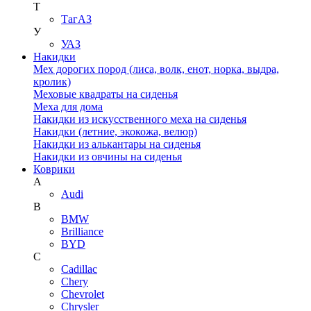
Т
ТагАЗ
У
УАЗ
Накидки
Мех дорогих пород (лиса, волк, енот, норка, выдра,
кролик)
Меховые квадраты на сиденья
Меха для дома
Накидки из искусственного меха на сиденья
Накидки (летние, экокожа, велюр)
Накидки из алькантары на сиденья
Накидки из овчины на сиденья
Коврики
A
Audi
B
BMW
Brilliance
BYD
C
Cadillac
Chery
Chevrolet
Chrysler