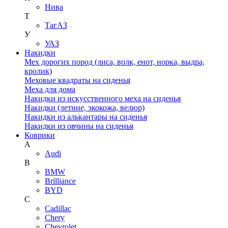
Нива
Т
ТагАЗ
У
УАЗ
Накидки
Мех дорогих пород (лиса, волк, енот, норка, выдра,
кролик)
Меховые квадраты на сиденья
Меха для дома
Накидки из искусственного меха на сиденья
Накидки (летние, экокожа, велюр)
Накидки из алькантары на сиденья
Накидки из овчины на сиденья
Коврики
A
Audi
B
BMW
Brilliance
BYD
C
Cadillac
Chery
Chevrolet