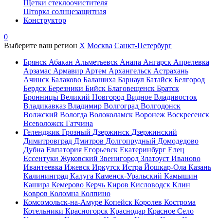
Щетки стеклоочистителя
Шторка солнцезащитная
Конструктор
0
Выберите ваш регион
X
Москва
Санкт-Петербург
Брянск
Абакан
Альметьевск
Анапа
Ангарск
Апрелевка
Арзамас
Армавир
Артем
Архангельск
Астрахань
Ачинск
Балаково
Балашиха
Барнаул
Батайск
Белгород
Бердск
Березники
Бийск
Благовещенск
Братск
Бронницы
Великий Новгород
Видное
Владивосток
Владикавказ
Владимир
Волгоград
Волгодонск
Волжский
Вологда
Волоколамск
Воронеж
Воскресенск
Всеволожск
Гатчина
Геленджик
Грозный
Дзержинск
Дзержинский
Димитровград
Дмитров
Долгопрудный
Домодедово
Дубна
Евпатория
Егорьевск
Екатеринбург
Елец
Ессентуки
Жуковский
Звенигород
Златоуст
Иваново
Ивантеевка
Ижевск
Иркутск
Истра
Йошкар-Ола
Казань
Калининград
Калуга
Каменск-Уральский
Камышин
Кашира
Кемерово
Керчь
Киров
Кисловодск
Клин
Ковров
Коломна
Колпино
Комсомольск-на-Амуре
Копейск
Королев
Кострома
Котельники
Красногорск
Краснодар
Красное Село