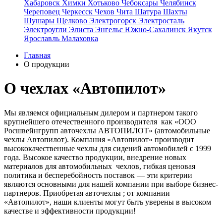
Хабаровск
Химки
Хотьково
Чебоксары
Челябинск
Череповец
Черкесск
Чехов
Чита
Шатура
Шахты
Шушары
Щелково
Электрогорск
Электросталь
Электроугли
Элиста
Энгельс
Южно-Сахалинск
Якутск
Ярославль
Малаховка
Главная
О продукции
О чехлах «Автопилот»
Мы являемся официальным дилером и партнером такого
крупнейшего отечественного производителя как «ООО
Росшвейнгрупп авточехлы АВТОПИЛОТ» (автомобильные
чехлы Автопилот). Компания «Автопилот» производит
высококачественные чехлы для сидений автомобилей с 1999
года. Высокое качество продукции, внедрение новых
материалов для автомобильных чехлов, гибкая ценовая
политика и бесперебойность поставок — эти критерии
являются основными для нашей компании при выборе бизнес-
партнеров. Приобретая авточехлы ; от компании
«Автопилот», наши клиенты могут быть уверены в высоком
качестве и эффективности продукции!