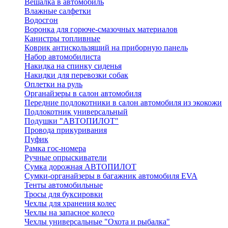
Вешалка в автомобиль
Влажные салфетки
Водосгон
Воронка для горюче-смазочных материалов
Канистры топливные
Коврик антискользящий на приборную панель
Набор автомобилиста
Накидка на спинку сиденья
Накидки для перевозки собак
Оплетки на руль
Органайзеры в салон автомобиля
Передние подлокотники в салон автомобиля из экокожи
Подлокотник универсальный
Подушки "АВТОПИЛОТ"
Провода прикуривания
Пуфик
Рамка гос-номера
Ручные опрыскиватели
Сумка дорожная АВТОПИЛОТ
Сумки-органайзеры в багажник автомобиля EVA
Тенты автомобильные
Тросы для буксировки
Чехлы для хранения колес
Чехлы на запасное колесо
Чехлы универсальные "Охота и рыбалка"