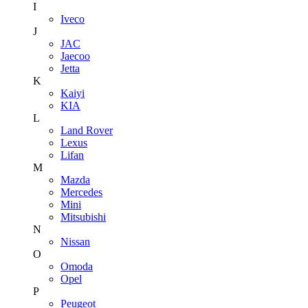
I
Iveco
J
JAC
Jaecoo
Jetta
K
Kaiyi
KIA
L
Land Rover
Lexus
Lifan
M
Mazda
Mercedes
Mini
Mitsubishi
N
Nissan
O
Omoda
Opel
P
Peugeot