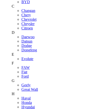
BYD
C
Changan
Chery
Chevrolet
Chrysler
Citroen
D
Daewoo
Datsun
Dodge
Dongfeng
E
Evolute
F
FAW
Fiat
Ford
G
Geely
Great Wall
H
Haval
Honda
Hyundai