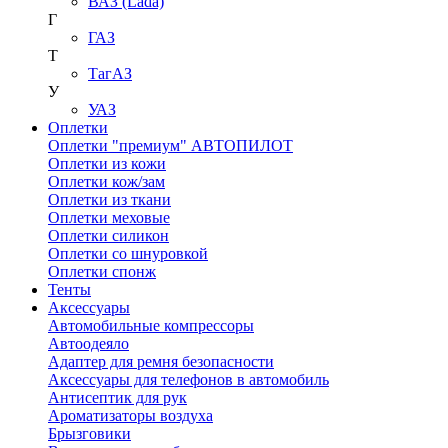
ВАЗ (Lada)
Г
ГАЗ
Т
ТагАЗ
У
УАЗ
Оплетки
Оплетки "премиум" АВТОПИЛОТ
Оплетки из кожи
Оплетки кож/зам
Оплетки из ткани
Оплетки меховые
Оплетки силикон
Оплетки со шнуровкой
Оплетки спонж
Тенты
Аксессуары
Автомобильные компрессоры
Автоодеяло
Адаптер для ремня безопасности
Аксессуары для телефонов в автомобиль
Антисептик для рук
Ароматизаторы воздуха
Брызговики