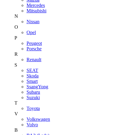
Mercedes
Mitsubishi
N
Nissan
O
Opel
P
Peugeot
Porsche
R
Renault
S
SEAT
Skoda
Smart
SsangYong
Subaru
Suzuki
T
Toyota
V
Volkswagen
Volvo
В