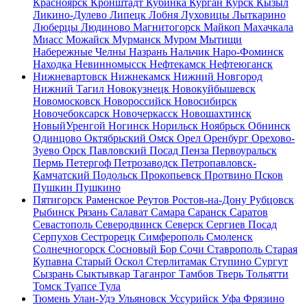
Красноярск
Кронштадт
Кубинка
Курган
Курск
Кызыл
Ликино-Дулево
Липецк
Лобня
Луховицы
Лыткарино
Люберцы
Людиново
Магнитогорск
Майкоп
Махачкала
Миасс
Можайск
Мурманск
Муром
Мытищи
Набережные Челны
Назрань
Нальчик
Наро-Фоминск
Находка
Невинномысск
Нефтекамск
Нефтеюганск
Нижневартовск
Нижнекамск
Нижний Новгород
Нижний Тагил
Новокузнецк
Новокуйбышевск
Новомосковск
Новороссийск
Новосибирск
Новочебоксарск
Новочеркасск
Новошахтинск
НовыйУренгой
Ногинск
Норильск
Ноябрьск
Обнинск
Одинцово
Октябрьский
Омск
Орел
Оренбург
Орехово-
Зуево
Орск
Павловский Посад
Пенза
Первоуральск
Пермь
Петергоф
Петрозаводск
Петропавловск-
Камчатский
Подольск
Прокопьевск
Протвино
Псков
Пушкин
Пушкино
Пятигорск
Раменское
Реутов
Ростов-на-Дону
Рубцовск
Рыбинск
Рязань
Салават
Самара
Саранск
Саратов
Севастополь
Северодвинск
Северск
Сергиев Посад
Серпухов
Сестрорецк
Симферополь
Смоленск
Солнечногорск
Сосновый Бор
Сочи
Ставрополь
Старая
Купавна
Старый Оскол
Стерлитамак
Ступино
Сургут
Сызрань
Сыктывкар
Таганрог
Тамбов
Тверь
Тольятти
Томск
Туапсе
Тула
Тюмень
Улан-Удэ
Ульяновск
Уссурийск
Уфа
Фрязино