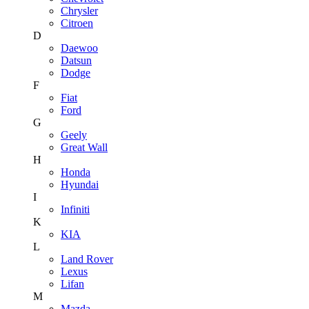
Chrysler
Citroen
D
Daewoo
Datsun
Dodge
F
Fiat
Ford
G
Geely
Great Wall
H
Honda
Hyundai
I
Infiniti
K
KIA
L
Land Rover
Lexus
Lifan
M
Mazda