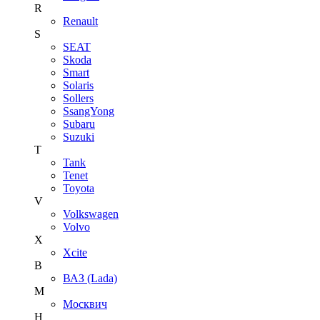
R
Renault
S
SEAT
Skoda
Smart
Solaris
Sollers
SsangYong
Subaru
Suzuki
T
Tank
Tenet
Toyota
V
Volkswagen
Volvo
X
Xcite
В
ВАЗ (Lada)
М
Москвич
Н