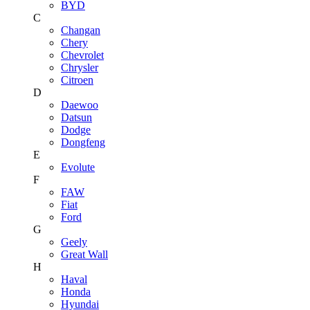
BYD
C
Changan
Chery
Chevrolet
Chrysler
Citroen
D
Daewoo
Datsun
Dodge
Dongfeng
E
Evolute
F
FAW
Fiat
Ford
G
Geely
Great Wall
H
Haval
Honda
Hyundai