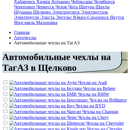
Хабаровск
Химки
Хотьково
Чебоксары
Челябинск
Череповец
Черкесск
Чехов
Чита
Шатура
Шахты
Шушары
Щелково
Электрогорск
Электросталь
Электроугли
Элиста
Энгельс
Южно-Сахалинск
Якутск
Ярославль
Малаховка
Главная
Авточехлы
Автомобильные чехлы на ТагАЗ
Автомобильные чехлы на
ТагАЗ в Щелково
Чехлы на
Audi
Чехлы на
Belgee
Чехлы на
BMW
Чехлы на
Brilliance
Чехлы на
BYD
Чехлы на
Changan
Чехлы на
Chery
Чехлы на
Chevrolet
Чехлы на
Chrysler