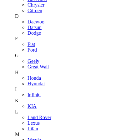
Chrysler
Citroen
D
Daewoo
Datsun
Dodge
F
Fiat
Ford
G
Geely
Great Wall
H
Honda
Hyundai
I
Infiniti
K
KIA
L
Land Rover
Lexus
Lifan
M
Mazda