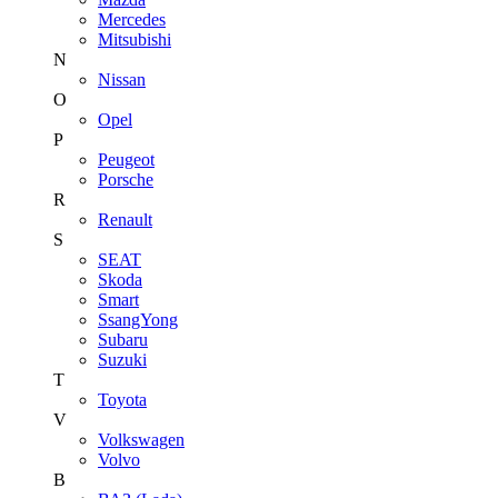
Mercedes
Mitsubishi
N
Nissan
O
Opel
P
Peugeot
Porsche
R
Renault
S
SEAT
Skoda
Smart
SsangYong
Subaru
Suzuki
T
Toyota
V
Volkswagen
Volvo
В