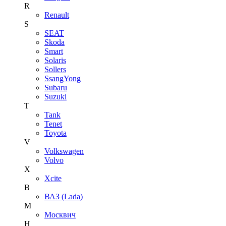
R
Renault
S
SEAT
Skoda
Smart
Solaris
Sollers
SsangYong
Subaru
Suzuki
T
Tank
Tenet
Toyota
V
Volkswagen
Volvo
X
Xcite
В
ВАЗ (Lada)
М
Москвич
Н