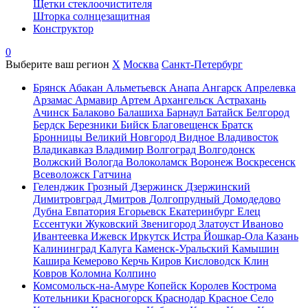
Щетки стеклоочистителя
Шторка солнцезащитная
Конструктор
0
Выберите ваш регион
X
Москва
Санкт-Петербург
Брянск
Абакан
Альметьевск
Анапа
Ангарск
Апрелевка
Арзамас
Армавир
Артем
Архангельск
Астрахань
Ачинск
Балаково
Балашиха
Барнаул
Батайск
Белгород
Бердск
Березники
Бийск
Благовещенск
Братск
Бронницы
Великий Новгород
Видное
Владивосток
Владикавказ
Владимир
Волгоград
Волгодонск
Волжский
Вологда
Волоколамск
Воронеж
Воскресенск
Всеволожск
Гатчина
Геленджик
Грозный
Дзержинск
Дзержинский
Димитровград
Дмитров
Долгопрудный
Домодедово
Дубна
Евпатория
Егорьевск
Екатеринбург
Елец
Ессентуки
Жуковский
Звенигород
Златоуст
Иваново
Ивантеевка
Ижевск
Иркутск
Истра
Йошкар-Ола
Казань
Калининград
Калуга
Каменск-Уральский
Камышин
Кашира
Кемерово
Керчь
Киров
Кисловодск
Клин
Ковров
Коломна
Колпино
Комсомольск-на-Амуре
Копейск
Королев
Кострома
Котельники
Красногорск
Краснодар
Красное Село