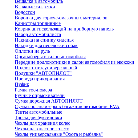
Вешалка в автомобиль
Влажные салфетки
Водосгон
Воронка для горюче-смазочных материалов
Канистры топливные
Коврик антискользящий на приборную панель
Набор автомобилиста
Накидка на спинку сиденья
Накидки для перевозки собак
Оплетки на руль
Органайзеры в салон автомобиля
Передние подлокотники в салон автомобиля из экокожи
Подлокотник универсальный
Подушки "АВТОПИЛОТ"
Провода прикуривания
Пуфик
Рамка гос-номера
Ручные опрыскиватели
Сумка дорожная АВТОПИЛОТ
Сумки-органайзеры в багажник автомобиля EVA
Тенты автомобильные
Тросы для буксировки
Чехлы для хранения колес
Чехлы на запасное колесо
Чехлы универсальные "Охота и рыбалка"