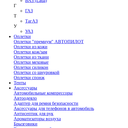
ВАЗ (Lada)
Г
ГАЗ
Т
ТагАЗ
У
УАЗ
Оплетки
Оплетки "премиум" АВТОПИЛОТ
Оплетки из кожи
Оплетки кож/зам
Оплетки из ткани
Оплетки меховые
Оплетки силикон
Оплетки со шнуровкой
Оплетки спонж
Тенты
Аксессуары
Автомобильные компрессоры
Автоодеяло
Адаптер для ремня безопасности
Аксессуары для телефонов в автомобиль
Антисептик для рук
Ароматизаторы воздуха
Брызговики