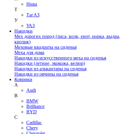
Нива
Т
ТагАЗ
У
УАЗ
Накидки
Мех дорогих пород (лиса, волк, енот, норка, выдра,
кролик)
Меховые квадраты на сиденья
Меха для дома
Накидки из искусственного меха на сиденья
Накидки (летние, экокожа, велюр)
Накидки из алькантары на сиденья
Накидки из овчины на сиденья
Коврики
A
Audi
B
BMW
Brilliance
BYD
C
Cadillac
Chery
Chevrolet