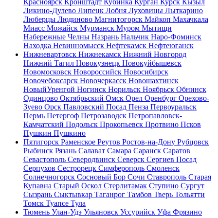
Красноярск
Кронштадт
Кубинка
Курган
Курск
Кызыл
Ликино-Дулево
Липецк
Лобня
Луховицы
Лыткарино
Люберцы
Людиново
Магнитогорск
Майкоп
Махачкала
Миасс
Можайск
Мурманск
Муром
Мытищи
Набережные Челны
Назрань
Нальчик
Наро-Фоминск
Находка
Невинномысск
Нефтекамск
Нефтеюганск
Нижневартовск
Нижнекамск
Нижний Новгород
Нижний Тагил
Новокузнецк
Новокуйбышевск
Новомосковск
Новороссийск
Новосибирск
Новочебоксарск
Новочеркасск
Новошахтинск
НовыйУренгой
Ногинск
Норильск
Ноябрьск
Обнинск
Одинцово
Октябрьский
Омск
Орел
Оренбург
Орехово-
Зуево
Орск
Павловский Посад
Пенза
Первоуральск
Пермь
Петергоф
Петрозаводск
Петропавловск-
Камчатский
Подольск
Прокопьевск
Протвино
Псков
Пушкин
Пушкино
Пятигорск
Раменское
Реутов
Ростов-на-Дону
Рубцовск
Рыбинск
Рязань
Салават
Самара
Саранск
Саратов
Севастополь
Северодвинск
Северск
Сергиев Посад
Серпухов
Сестрорецк
Симферополь
Смоленск
Солнечногорск
Сосновый Бор
Сочи
Ставрополь
Старая
Купавна
Старый Оскол
Стерлитамак
Ступино
Сургут
Сызрань
Сыктывкар
Таганрог
Тамбов
Тверь
Тольятти
Томск
Туапсе
Тула
Тюмень
Улан-Удэ
Ульяновск
Уссурийск
Уфа
Фрязино