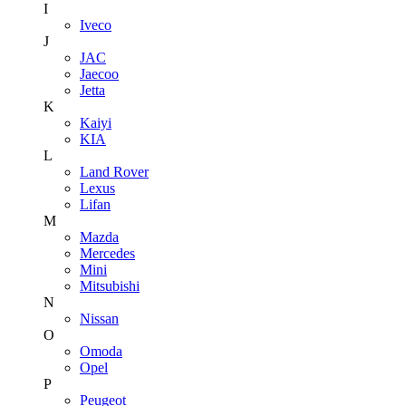
I
Iveco
J
JAC
Jaecoo
Jetta
K
Kaiyi
KIA
L
Land Rover
Lexus
Lifan
M
Mazda
Mercedes
Mini
Mitsubishi
N
Nissan
O
Omoda
Opel
P
Peugeot