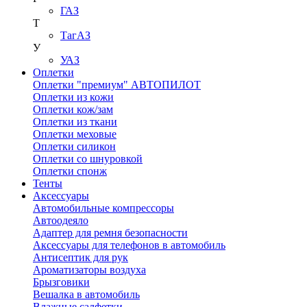
ГАЗ
Т
ТагАЗ
У
УАЗ
Оплетки
Оплетки "премиум" АВТОПИЛОТ
Оплетки из кожи
Оплетки кож/зам
Оплетки из ткани
Оплетки меховые
Оплетки силикон
Оплетки со шнуровкой
Оплетки спонж
Тенты
Аксессуары
Автомобильные компрессоры
Автоодеяло
Адаптер для ремня безопасности
Аксессуары для телефонов в автомобиль
Антисептик для рук
Ароматизаторы воздуха
Брызговики
Вешалка в автомобиль
Влажные салфетки