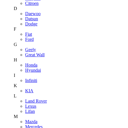
Citroen
D
Daewoo
Datsun
Dodge
F
Fiat
Ford
G
Geely
Great Wall
H
Honda
Hyundai
I
Infiniti
K
KIA
L
Land Rover
Lexus
Lifan
M
Mazda
Mercedes