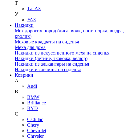
Т
ТагАЗ
У
УАЗ
Накидки
Мех дорогих пород (лиса, волк, енот, норка, выдра,
кролик)
Меховые квадраты на сиденья
Меха для дома
Накидки из искусственного меха на сиденья
Накидки (летние, экокожа, велюр)
Накидки из алькантары на сиденья
Накидки из овчины на сиденья
Коврики
A
Audi
B
BMW
Brilliance
BYD
C
Cadillac
Chery
Chevrolet
Chrysler