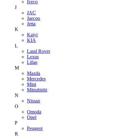
Iveco
J
JAC
Jaecoo
Jetta
K
Kaiyi
KIA
L
Land Rover
Lexus
Lifan
M
Mazda
Mercedes
Mini
Mitsubishi
N
Nissan
O
Omoda
Opel
P
Peugeot
R