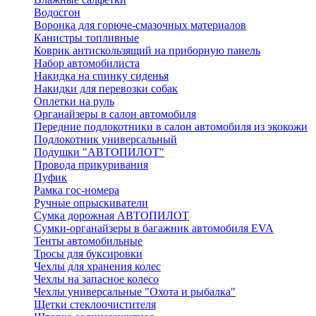
Водосгон
Воронка для горюче-смазочных материалов
Канистры топливные
Коврик антискользящий на приборную панель
Набор автомобилиста
Накидка на спинку сиденья
Накидки для перевозки собак
Оплетки на руль
Органайзеры в салон автомобиля
Передние подлокотники в салон автомобиля из экокожи
Подлокотник универсальный
Подушки "АВТОПИЛОТ"
Провода прикуривания
Пуфик
Рамка гос-номера
Ручные опрыскиватели
Сумка дорожная АВТОПИЛОТ
Сумки-органайзеры в багажник автомобиля EVA
Тенты автомобильные
Тросы для буксировки
Чехлы для хранения колес
Чехлы на запасное колесо
Чехлы универсальные "Охота и рыбалка"
Щетки стеклоочистителя