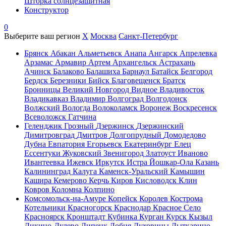
Шторка солнцезащитная
Конструктор
0
Выберите ваш регион
X
Москва
Санкт-Петербург
Брянск
Абакан
Альметьевск
Анапа
Ангарск
Апрелевка
Арзамас
Армавир
Артем
Архангельск
Астрахань
Ачинск
Балаково
Балашиха
Барнаул
Батайск
Белгород
Бердск
Березники
Бийск
Благовещенск
Братск
Бронницы
Великий Новгород
Видное
Владивосток
Владикавказ
Владимир
Волгоград
Волгодонск
Волжский
Вологда
Волоколамск
Воронеж
Воскресенск
Всеволожск
Гатчина
Геленджик
Грозный
Дзержинск
Дзержинский
Димитровград
Дмитров
Долгопрудный
Домодедово
Дубна
Евпатория
Егорьевск
Екатеринбург
Елец
Ессентуки
Жуковский
Звенигород
Златоуст
Иваново
Ивантеевка
Ижевск
Иркутск
Истра
Йошкар-Ола
Казань
Калининград
Калуга
Каменск-Уральский
Камышин
Кашира
Кемерово
Керчь
Киров
Кисловодск
Клин
Ковров
Коломна
Колпино
Комсомольск-на-Амуре
Копейск
Королев
Кострома
Котельники
Красногорск
Краснодар
Красное Село
Красноярск
Кронштадт
Кубинка
Курган
Курск
Кызыл
Ликино-Дулево
Липецк
Лобня
Луховицы
Лыткарино