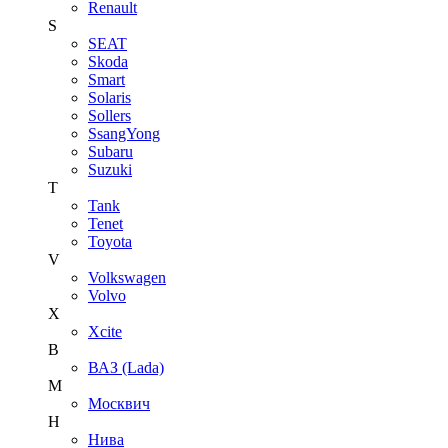
Renault
S
SEAT
Skoda
Smart
Solaris
Sollers
SsangYong
Subaru
Suzuki
T
Tank
Tenet
Toyota
V
Volkswagen
Volvo
X
Xcite
В
ВАЗ (Lada)
М
Москвич
Н
Нива