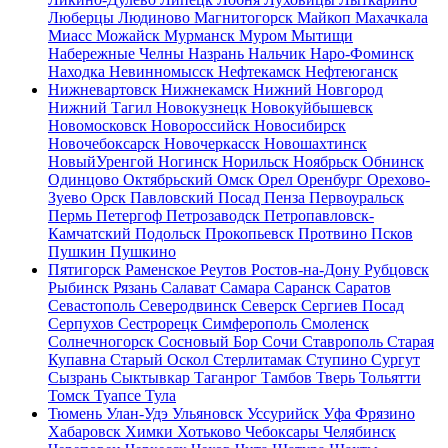
Люберцы
Людиново
Магнитогорск
Майкоп
Махачкала
Миасс
Можайск
Мурманск
Муром
Мытищи
Набережные Челны
Назрань
Нальчик
Наро-Фоминск
Находка
Невинномысск
Нефтекамск
Нефтеюганск
Нижневартовск
Нижнекамск
Нижний Новгород
Нижний Тагил
Новокузнецк
Новокуйбышевск
Новомосковск
Новороссийск
Новосибирск
Новочебоксарск
Новочеркасск
Новошахтинск
НовыйУренгой
Ногинск
Норильск
Ноябрьск
Обнинск
Одинцово
Октябрьский
Омск
Орел
Оренбург
Орехово-
Зуево
Орск
Павловский Посад
Пенза
Первоуральск
Пермь
Петергоф
Петрозаводск
Петропавловск-
Камчатский
Подольск
Прокопьевск
Протвино
Псков
Пушкин
Пушкино
Пятигорск
Раменское
Реутов
Ростов-на-Дону
Рубцовск
Рыбинск
Рязань
Салават
Самара
Саранск
Саратов
Севастополь
Северодвинск
Северск
Сергиев Посад
Серпухов
Сестрорецк
Симферополь
Смоленск
Солнечногорск
Сосновый Бор
Сочи
Ставрополь
Старая
Купавна
Старый Оскол
Стерлитамак
Ступино
Сургут
Сызрань
Сыктывкар
Таганрог
Тамбов
Тверь
Тольятти
Томск
Туапсе
Тула
Тюмень
Улан-Удэ
Ульяновск
Уссурийск
Уфа
Фрязино
Хабаровск
Химки
Хотьково
Чебоксары
Челябинск