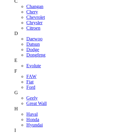
C
Changan
Chery
Chevrolet
Chrysler
Citroen
D
Daewoo
Datsun
Dodge
Dongfeng
E
Evolute
F
FAW
Fiat
Ford
G
Geely
Great Wall
H
Haval
Honda
Hyundai
I