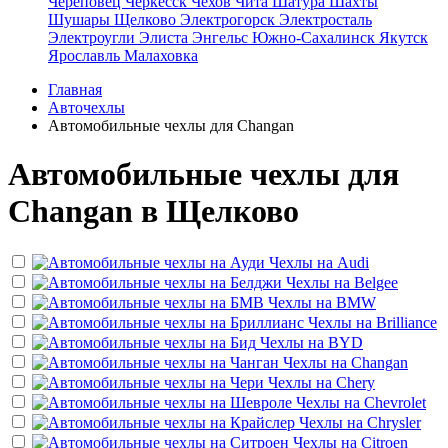
Череповец
Черкесск
Чехов
Чита
Шатура
Шахты
Шушары
Щелково
Электрогорск
Электросталь
Электроугли
Элиста
Энгельс
Южно-Сахалинск
Якутск
Ярославль
Малаховка
Главная
Авточехлы
Автомобильные чехлы для Changan
Автомобильные чехлы для
Changan в Щелково
Чехлы на
Audi
Чехлы на
Belgee
Чехлы на
BMW
Чехлы на
Brilliance
Чехлы на
BYD
Чехлы на
Changan
Чехлы на
Chery
Чехлы на
Chevrolet
Чехлы на
Chrysler
Чехлы на
Citroen