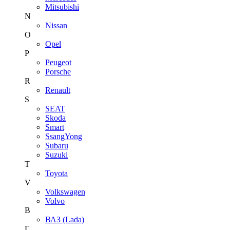
Mitsubishi
N
Nissan
O
Opel
P
Peugeot
Porsche
R
Renault
S
SEAT
Skoda
Smart
SsangYong
Subaru
Suzuki
T
Toyota
V
Volkswagen
Volvo
В
ВАЗ (Lada)
Г