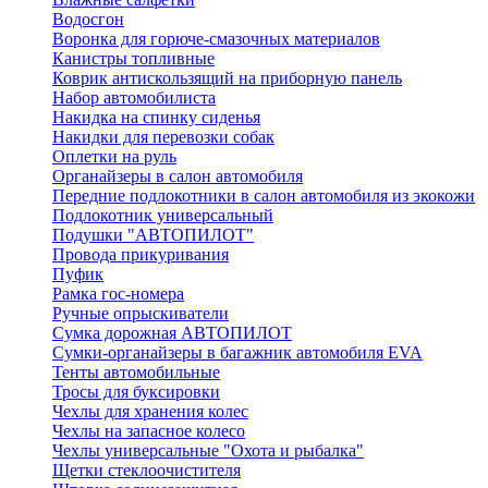
Водосгон
Воронка для горюче-смазочных материалов
Канистры топливные
Коврик антискользящий на приборную панель
Набор автомобилиста
Накидка на спинку сиденья
Накидки для перевозки собак
Оплетки на руль
Органайзеры в салон автомобиля
Передние подлокотники в салон автомобиля из экокожи
Подлокотник универсальный
Подушки "АВТОПИЛОТ"
Провода прикуривания
Пуфик
Рамка гос-номера
Ручные опрыскиватели
Сумка дорожная АВТОПИЛОТ
Сумки-органайзеры в багажник автомобиля EVA
Тенты автомобильные
Тросы для буксировки
Чехлы для хранения колес
Чехлы на запасное колесо
Чехлы универсальные "Охота и рыбалка"
Щетки стеклоочистителя