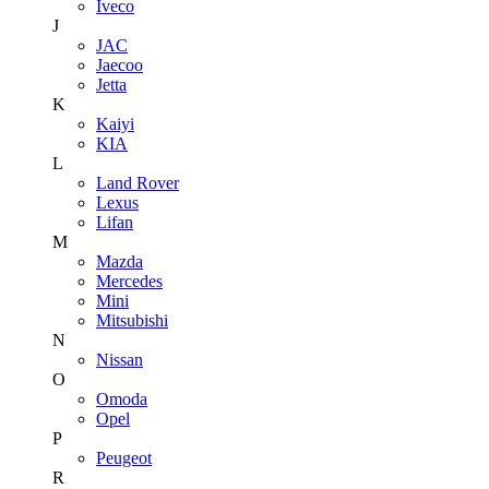
Iveco
J
JAC
Jaecoo
Jetta
K
Kaiyi
KIA
L
Land Rover
Lexus
Lifan
M
Mazda
Mercedes
Mini
Mitsubishi
N
Nissan
O
Omoda
Opel
P
Peugeot
R