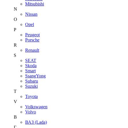
Mitsubishi
N
Nissan
O
Opel
P
Peugeot
Porsche
R
Renault
S
SEAT
Skoda
Smart
SsangYong
Subaru
Suzuki
T
Toyota
V
Volkswagen
Volvo
В
ВАЗ (Lada)
Г