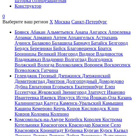
Шторка солнцезащитная
Конструктор
0
Выберите ваш регион
X
Москва
Санкт-Петербург
Брянск
Абакан
Альметьевск
Анапа
Ангарск
Апрелевка
Арзамас
Армавир
Артем
Архангельск
Астрахань
Ачинск
Балаково
Балашиха
Барнаул
Батайск
Белгород
Бердск
Березники
Бийск
Благовещенск
Братск
Бронницы
Великий Новгород
Видное
Владивосток
Владикавказ
Владимир
Волгоград
Волгодонск
Волжский
Вологда
Волоколамск
Воронеж
Воскресенск
Всеволожск
Гатчина
Геленджик
Грозный
Дзержинск
Дзержинский
Димитровград
Дмитров
Долгопрудный
Домодедово
Дубна
Евпатория
Егорьевск
Екатеринбург
Елец
Ессентуки
Жуковский
Звенигород
Златоуст
Иваново
Ивантеевка
Ижевск
Иркутск
Истра
Йошкар-Ола
Казань
Калининград
Калуга
Каменск-Уральский
Камышин
Кашира
Кемерово
Керчь
Киров
Кисловодск
Клин
Ковров
Коломна
Колпино
Комсомольск-на-Амуре
Копейск
Королев
Кострома
Котельники
Красногорск
Краснодар
Красное Село
Красноярск
Кронштадт
Кубинка
Курган
Курск
Кызыл
Ликино-Дулево
Липецк
Лобня
Луховицы
Лыткарино