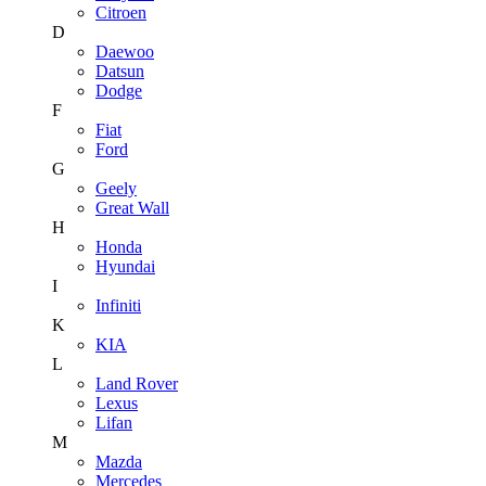
Citroen
D
Daewoo
Datsun
Dodge
F
Fiat
Ford
G
Geely
Great Wall
H
Honda
Hyundai
I
Infiniti
K
KIA
L
Land Rover
Lexus
Lifan
M
Mazda
Mercedes