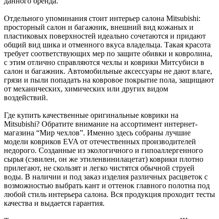
данного бренда.
Отдельного упоминания стоит интерьер салона Mitsubishi:
просторный салон и багажник, внешний вид кожаных и
пластиковых поверхностей идеально сочетаются и придают
общий вид шика и отменного вкуса владельца. Такая красота
требует соответствующих мер по защите обивки и ковролина,
с этим отлично справляются чехлы и коврики Митсубиси в
салон и багажник. Автомобильные аксессуары не дают влаге,
грязи и пыли попадать на ковровое покрытие пола, защищают
от механических, химических или других видом
воздействий.
Где купить качественные оригинальные коврики на
Mitsubishi? Обратите внимание на ассортимент интернет-
магазина “Мир чехлов”. Именно здесь собраны лучшие
модели ковриков EVA от отечественных производителей
недорого. Созданные из экологичного и гипоаллергенного
сырья (сэвилен, он же этиленвинилацетат) коврики плотно
прилегают, не скользят и легко чистятся обычной струей
воды. В наличии и под заказ изделия различных расцветок с
возможностью выбрать кант и оттенок главного полотна под
любой стиль интерьера салона. Вся продукция проходит тесты
качества и выдается гарантия.