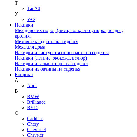
Т
ТагАЗ
У
УАЗ
Накидки
Мех дорогих пород (лиса, волк, енот, норка, выдра,
кролик)
Меховые квадраты на сиденья
Меха для дома
Накидки из искусственного меха на сиденья
Накидки (летние, экокожа, велюр)
Накидки из алькантары на сиденья
Накидки из овчины на сиденья
Коврики
A
Audi
B
BMW
Brilliance
BYD
C
Cadillac
Chery
Chevrolet
Chrysler