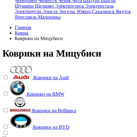
Череповец
Черкесск
Чехов
Чита
Шатура
Шахты
Шушары
Щелково
Электрогорск
Электросталь
Электроугли
Элиста
Энгельс
Южно-Сахалинск
Якутск
Ярославль
Малаховка
Главная
Ковры
Коврики на Мицубиси
Коврики на Мицубиси
Коврики на
Audi
Коврики на
BMW
Коврики на
Brilliance
Коврики на
BYD