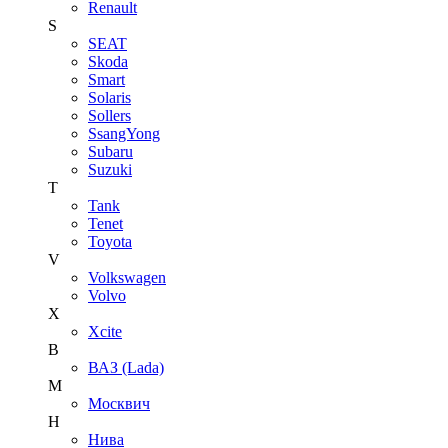
Renault
S
SEAT
Skoda
Smart
Solaris
Sollers
SsangYong
Subaru
Suzuki
T
Tank
Tenet
Toyota
V
Volkswagen
Volvo
X
Xcite
В
ВАЗ (Lada)
М
Москвич
Н
Нива