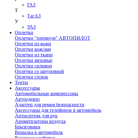
ГАЗ
Т
ТагАЗ
У
УАЗ
Оплетки
Оплетки "премиум" АВТОПИЛОТ
Оплетки из кожи
Оплетки кож/зам
Оплетки из ткани
Оплетки меховые
Оплетки силикон
Оплетки со шнуровкой
Оплетки спонж
Тенты
Аксессуары
Автомобильные компрессоры
Автоодеяло
Адаптер для ремня безопасности
Аксессуары для телефонов в автомобиль
Антисептик для рук
Ароматизаторы воздуха
Брызговики
Вешалка в автомобиль
Влажные салфетки