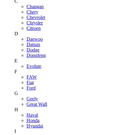
C
Changan
Chery
Chevrolet
Chrysler
Citroen
D
Daewoo
Datsun
Dodge
Dongfeng
E
Evolute
F
FAW
Fiat
Ford
G
Geely
Great Wall
H
Haval
Honda
Hyundai
I