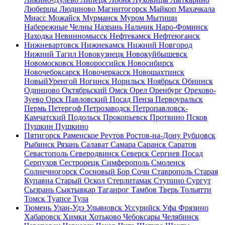
Люберцы
Людиново
Магнитогорск
Майкоп
Махачкала
Миасс
Можайск
Мурманск
Муром
Мытищи
Набережные Челны
Назрань
Нальчик
Наро-Фоминск
Находка
Невинномысск
Нефтекамск
Нефтеюганск
Нижневартовск
Нижнекамск
Нижний Новгород
Нижний Тагил
Новокузнецк
Новокуйбышевск
Новомосковск
Новороссийск
Новосибирск
Новочебоксарск
Новочеркасск
Новошахтинск
НовыйУренгой
Ногинск
Норильск
Ноябрьск
Обнинск
Одинцово
Октябрьский
Омск
Орел
Оренбург
Орехово-
Зуево
Орск
Павловский Посад
Пенза
Первоуральск
Пермь
Петергоф
Петрозаводск
Петропавловск-
Камчатский
Подольск
Прокопьевск
Протвино
Псков
Пушкин
Пушкино
Пятигорск
Раменское
Реутов
Ростов-на-Дону
Рубцовск
Рыбинск
Рязань
Салават
Самара
Саранск
Саратов
Севастополь
Северодвинск
Северск
Сергиев Посад
Серпухов
Сестрорецк
Симферополь
Смоленск
Солнечногорск
Сосновый Бор
Сочи
Ставрополь
Старая
Купавна
Старый Оскол
Стерлитамак
Ступино
Сургут
Сызрань
Сыктывкар
Таганрог
Тамбов
Тверь
Тольятти
Томск
Туапсе
Тула
Тюмень
Улан-Удэ
Ульяновск
Уссурийск
Уфа
Фрязино
Хабаровск
Химки
Хотьково
Чебоксары
Челябинск