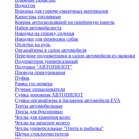
Водосгон
Воронка для горюче-смазочных материалов
Канистры топливные
Коврик антискользящий на приборную панель
Набор автомобилиста
Накидка на спинку сиденья
Накидки для перевозки собак
Оплетки на руль
Органайзеры в салон автомобиля
Передние подлокотники в салон автомобиля из экокожи
Подлокотник универсальный
Подушки "АВТОПИЛОТ"
Провода прикуривания
Пуфик
Рамка гос-номера
Ручные опрыскиватели
Сумка дорожная АВТОПИЛОТ
Сумки-органайзеры в багажник автомобиля EVA
Тенты автомобильные
Тросы для буксировки
Чехлы для хранения колес
Чехлы на запасное колесо
Чехлы универсальные "Охота и рыбалка"
Щетки стеклоочистителя