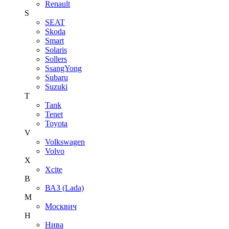
Renault
S
SEAT
Skoda
Smart
Solaris
Sollers
SsangYong
Subaru
Suzuki
T
Tank
Tenet
Toyota
V
Volkswagen
Volvo
X
Xcite
В
ВАЗ (Lada)
М
Москвич
Н
Нива