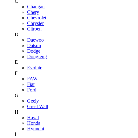
C
Changan
Chery
Chevrolet
Chrysler
Citroen
D
Daewoo
Datsun
Dodge
Dongfeng
E
Evolute
F
FAW
Fiat
Ford
G
Geely
Great Wall
H
Haval
Honda
Hyundai
I