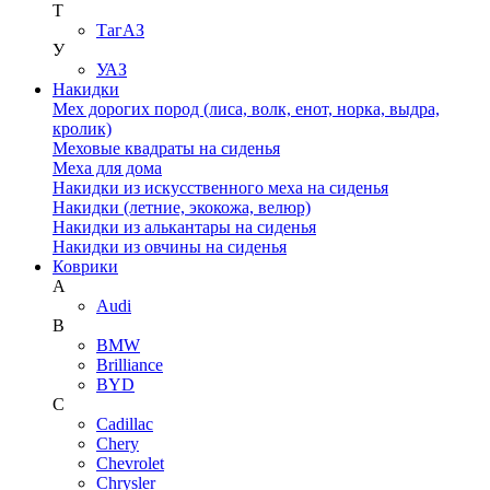
Т
ТагАЗ
У
УАЗ
Накидки
Мех дорогих пород (лиса, волк, енот, норка, выдра,
кролик)
Меховые квадраты на сиденья
Меха для дома
Накидки из искусственного меха на сиденья
Накидки (летние, экокожа, велюр)
Накидки из алькантары на сиденья
Накидки из овчины на сиденья
Коврики
A
Audi
B
BMW
Brilliance
BYD
C
Cadillac
Chery
Chevrolet
Chrysler