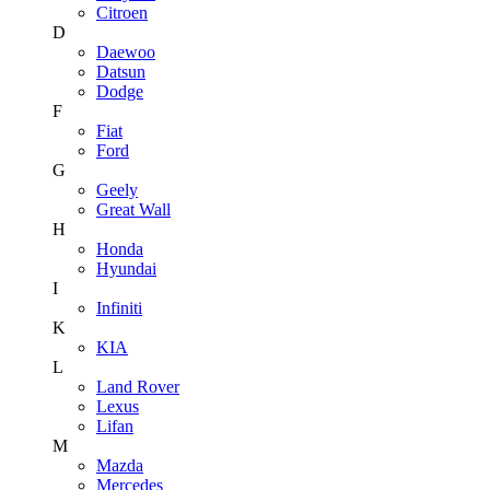
Citroen
D
Daewoo
Datsun
Dodge
F
Fiat
Ford
G
Geely
Great Wall
H
Honda
Hyundai
I
Infiniti
K
KIA
L
Land Rover
Lexus
Lifan
M
Mazda
Mercedes