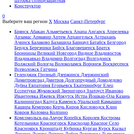
Шторка солнцезащитная
Конструктор
0
Выберите ваш регион
X
Москва
Санкт-Петербург
Брянск
Абакан
Альметьевск
Анапа
Ангарск
Апрелевка
Арзамас
Армавир
Артем
Архангельск
Астрахань
Ачинск
Балаково
Балашиха
Барнаул
Батайск
Белгород
Бердск
Березники
Бийск
Благовещенск
Братск
Бронницы
Великий Новгород
Видное
Владивосток
Владикавказ
Владимир
Волгоград
Волгодонск
Волжский
Вологда
Волоколамск
Воронеж
Воскресенск
Всеволожск
Гатчина
Геленджик
Грозный
Дзержинск
Дзержинский
Димитровград
Дмитров
Долгопрудный
Домодедово
Дубна
Евпатория
Егорьевск
Екатеринбург
Елец
Ессентуки
Жуковский
Звенигород
Златоуст
Иваново
Ивантеевка
Ижевск
Иркутск
Истра
Йошкар-Ола
Казань
Калининград
Калуга
Каменск-Уральский
Камышин
Кашира
Кемерово
Керчь
Киров
Кисловодск
Клин
Ковров
Коломна
Колпино
Комсомольск-на-Амуре
Копейск
Королев
Кострома
Котельники
Красногорск
Краснодар
Красное Село
Красноярск
Кронштадт
Кубинка
Курган
Курск
Кызыл
Ликино-Дулево
Липецк
Лобня
Луховицы
Лыткарино