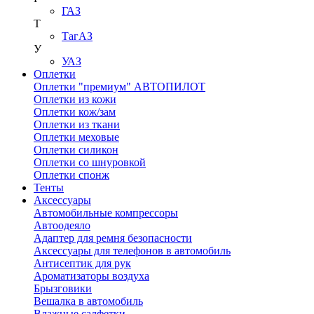
ГАЗ
Т
ТагАЗ
У
УАЗ
Оплетки
Оплетки "премиум" АВТОПИЛОТ
Оплетки из кожи
Оплетки кож/зам
Оплетки из ткани
Оплетки меховые
Оплетки силикон
Оплетки со шнуровкой
Оплетки спонж
Тенты
Аксессуары
Автомобильные компрессоры
Автоодеяло
Адаптер для ремня безопасности
Аксессуары для телефонов в автомобиль
Антисептик для рук
Ароматизаторы воздуха
Брызговики
Вешалка в автомобиль
Влажные салфетки