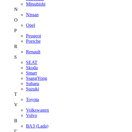
Mitsubishi
N
Nissan
O
Opel
P
Peugeot
Porsche
R
Renault
S
SEAT
Skoda
Smart
SsangYong
Subaru
Suzuki
T
Toyota
V
Volkswagen
Volvo
В
ВАЗ (Lada)
Г