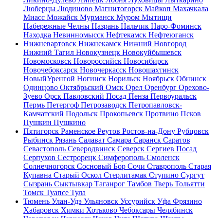
Люберцы
Людиново
Магнитогорск
Майкоп
Махачкала
Миасс
Можайск
Мурманск
Муром
Мытищи
Набережные Челны
Назрань
Нальчик
Наро-Фоминск
Находка
Невинномысск
Нефтекамск
Нефтеюганск
Нижневартовск
Нижнекамск
Нижний Новгород
Нижний Тагил
Новокузнецк
Новокуйбышевск
Новомосковск
Новороссийск
Новосибирск
Новочебоксарск
Новочеркасск
Новошахтинск
НовыйУренгой
Ногинск
Норильск
Ноябрьск
Обнинск
Одинцово
Октябрьский
Омск
Орел
Оренбург
Орехово-
Зуево
Орск
Павловский Посад
Пенза
Первоуральск
Пермь
Петергоф
Петрозаводск
Петропавловск-
Камчатский
Подольск
Прокопьевск
Протвино
Псков
Пушкин
Пушкино
Пятигорск
Раменское
Реутов
Ростов-на-Дону
Рубцовск
Рыбинск
Рязань
Салават
Самара
Саранск
Саратов
Севастополь
Северодвинск
Северск
Сергиев Посад
Серпухов
Сестрорецк
Симферополь
Смоленск
Солнечногорск
Сосновый Бор
Сочи
Ставрополь
Старая
Купавна
Старый Оскол
Стерлитамак
Ступино
Сургут
Сызрань
Сыктывкар
Таганрог
Тамбов
Тверь
Тольятти
Томск
Туапсе
Тула
Тюмень
Улан-Удэ
Ульяновск
Уссурийск
Уфа
Фрязино
Хабаровск
Химки
Хотьково
Чебоксары
Челябинск