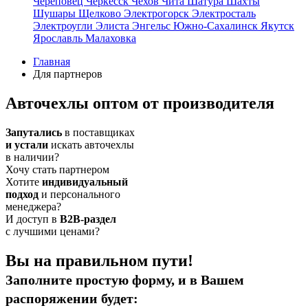
Череповец
Черкесск
Чехов
Чита
Шатура
Шахты
Шушары
Щелково
Электрогорск
Электросталь
Электроугли
Элиста
Энгельс
Южно-Сахалинск
Якутск
Ярославль
Малаховка
Главная
Для партнеров
Авточехлы оптом от производителя
Запутались
в поставщиках
и устали
искать авточехлы
в наличии?
Хочу стать партнером
Хотите
индивидуальный
подход
и персонального
менеджера?
И доступ в
B2B-раздел
с лучшими ценами?
Вы на правильном пути!
Заполните простую форму, и в Вашем
распоряжении будет: