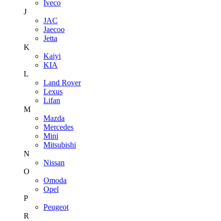
Iveco
J
JAC
Jaecoo
Jetta
K
Kaiyi
KIA
L
Land Rover
Lexus
Lifan
M
Mazda
Mercedes
Mini
Mitsubishi
N
Nissan
O
Omoda
Opel
P
Peugeot
R