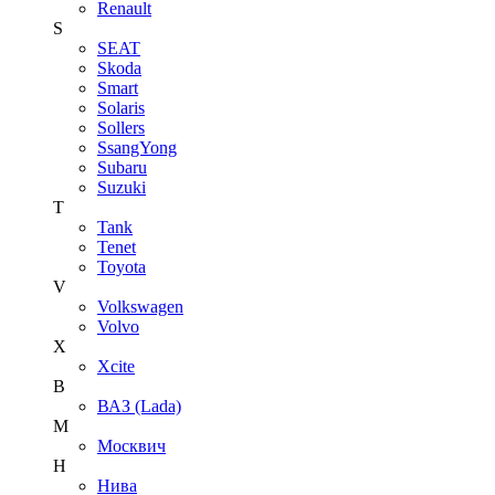
Renault
S
SEAT
Skoda
Smart
Solaris
Sollers
SsangYong
Subaru
Suzuki
T
Tank
Tenet
Toyota
V
Volkswagen
Volvo
X
Xcite
В
ВАЗ (Lada)
М
Москвич
Н
Нива