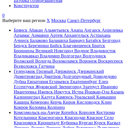
Шторка солнцезащитная
Конструктор
0
Выберите ваш регион
X
Москва
Санкт-Петербург
Брянск
Абакан
Альметьевск
Анапа
Ангарск
Апрелевка
Арзамас
Армавир
Артем
Архангельск
Астрахань
Ачинск
Балаково
Балашиха
Барнаул
Батайск
Белгород
Бердск
Березники
Бийск
Благовещенск
Братск
Бронницы
Великий Новгород
Видное
Владивосток
Владикавказ
Владимир
Волгоград
Волгодонск
Волжский
Вологда
Волоколамск
Воронеж
Воскресенск
Всеволожск
Гатчина
Геленджик
Грозный
Дзержинск
Дзержинский
Димитровград
Дмитров
Долгопрудный
Домодедово
Дубна
Евпатория
Егорьевск
Екатеринбург
Елец
Ессентуки
Жуковский
Звенигород
Златоуст
Иваново
Ивантеевка
Ижевск
Иркутск
Истра
Йошкар-Ола
Казань
Калининград
Калуга
Каменск-Уральский
Камышин
Кашира
Кемерово
Керчь
Киров
Кисловодск
Клин
Ковров
Коломна
Колпино
Комсомольск-на-Амуре
Копейск
Королев
Кострома
Котельники
Красногорск
Краснодар
Красное Село
Красноярск
Кронштадт
Кубинка
Курган
Курск
Кызыл
Ликино-Дулево
Липецк
Лобня
Луховицы
Лыткарино