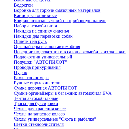
Водосгон
Воронка для горюче-смазочных материалов
Канистры топливные
Коврик антискользящий на приборную панель
Набор автомобилиста
Накидка на спинку сиденья
Накидки для перевозки собак
Оплетки на руль
Органайзеры в салон автомобиля
Передние подлокотники в салон автомобиля из экокожи
Подлокотник универсальный
Подушки "АВТОПИЛОТ"
Провода прикуривания
Пуфик
Рамка гос-номера
Ручные опрыскиватели
Сумка дорожная АВТОПИЛОТ
Сумки-органайзеры в багажник автомобиля EVA
Тенты автомобильные
Тросы для буксировки
Чехлы для хранения колес
Чехлы на запасное колесо
Чехлы универсальные "Охота и рыбалка"
Щетки стеклоочистителя