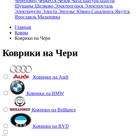
Череповец
Черкесск
Чехов
Чита
Шатура
Шахты
Шушары
Щелково
Электрогорск
Электросталь
Электроугли
Элиста
Энгельс
Южно-Сахалинск
Якутск
Ярославль
Малаховка
Главная
Ковры
Коврики на Чери
Коврики на Чери
Коврики на
Audi
Коврики на
BMW
Коврики на
Brilliance
Коврики на
BYD