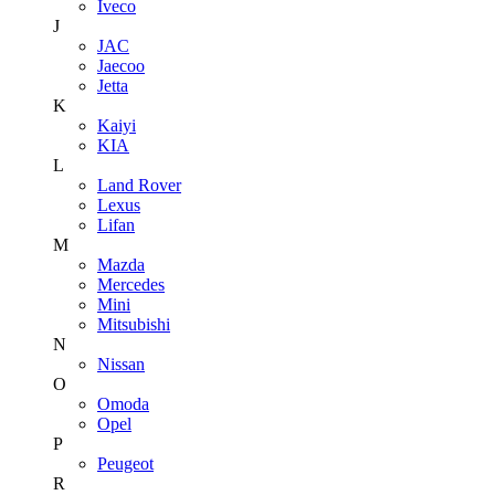
Iveco
J
JAC
Jaecoo
Jetta
K
Kaiyi
KIA
L
Land Rover
Lexus
Lifan
M
Mazda
Mercedes
Mini
Mitsubishi
N
Nissan
O
Omoda
Opel
P
Peugeot
R