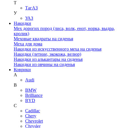
Т
ТагАЗ
У
УАЗ
Накидки
Мех дорогих пород (лиса, волк, енот, норка, выдра,
кролик)
Меховые квадраты на сиденья
Меха для дома
Накидки из искусственного меха на сиденья
Накидки (летние, экокожа, велюр)
Накидки из алькантары на сиденья
Накидки из овчины на сиденья
Коврики
A
Audi
B
BMW
Brilliance
BYD
C
Cadillac
Chery
Chevrolet
Chrysler