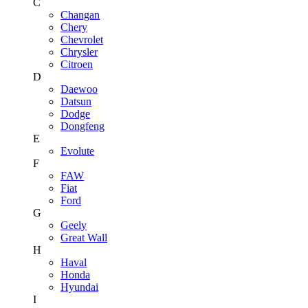
C
Changan
Chery
Chevrolet
Chrysler
Citroen
D
Daewoo
Datsun
Dodge
Dongfeng
E
Evolute
F
FAW
Fiat
Ford
G
Geely
Great Wall
H
Haval
Honda
Hyundai
I