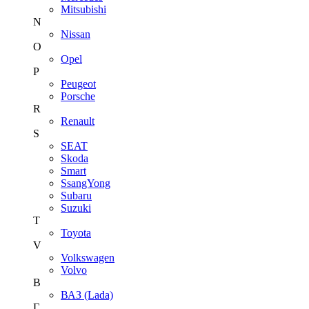
Mitsubishi
N
Nissan
O
Opel
P
Peugeot
Porsche
R
Renault
S
SEAT
Skoda
Smart
SsangYong
Subaru
Suzuki
T
Toyota
V
Volkswagen
Volvo
В
ВАЗ (Lada)
Г