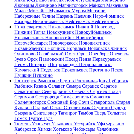
Люберцы
Людиново
Магнитогорск
Майкоп
Махачкала
Миасс
Можайск
Мурманск
Муром
Мытищи
Набережные Челны
Назрань
Нальчик
Наро-Фоминск
Находка
Невинномысск
Нефтекамск
Нефтеюганск
Нижневартовск
Нижнекамск
Нижний Новгород
Нижний Тагил
Новокузнецк
Новокуйбышевск
Новомосковск
Новороссийск
Новосибирск
Новочебоксарск
Новочеркасск
Новошахтинск
НовыйУренгой
Ногинск
Норильск
Ноябрьск
Обнинск
Одинцово
Октябрьский
Омск
Орел
Оренбург
Орехово-
Зуево
Орск
Павловский Посад
Пенза
Первоуральск
Пермь
Петергоф
Петрозаводск
Петропавловск-
Камчатский
Подольск
Прокопьевск
Протвино
Псков
Пушкин
Пушкино
Пятигорск
Раменское
Реутов
Ростов-на-Дону
Рубцовск
Рыбинск
Рязань
Салават
Самара
Саранск
Саратов
Севастополь
Северодвинск
Северск
Сергиев Посад
Серпухов
Сестрорецк
Симферополь
Смоленск
Солнечногорск
Сосновый Бор
Сочи
Ставрополь
Старая
Купавна
Старый Оскол
Стерлитамак
Ступино
Сургут
Сызрань
Сыктывкар
Таганрог
Тамбов
Тверь
Тольятти
Томск
Туапсе
Тула
Тюмень
Улан-Удэ
Ульяновск
Уссурийск
Уфа
Фрязино
Хабаровск
Химки
Хотьково
Чебоксары
Челябинск