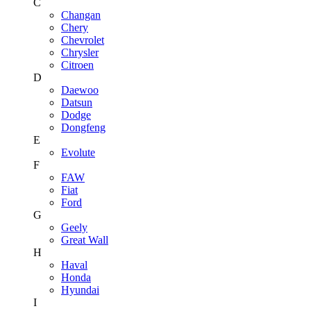
C
Changan
Chery
Chevrolet
Chrysler
Citroen
D
Daewoo
Datsun
Dodge
Dongfeng
E
Evolute
F
FAW
Fiat
Ford
G
Geely
Great Wall
H
Haval
Honda
Hyundai
I