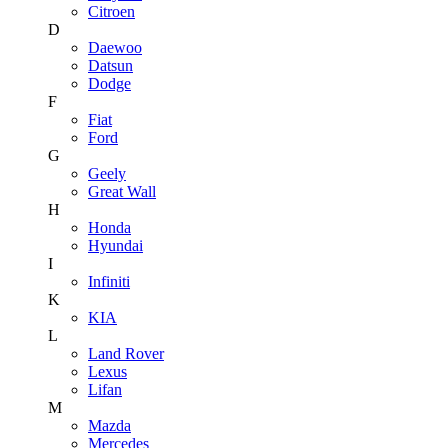
Citroen
D
Daewoo
Datsun
Dodge
F
Fiat
Ford
G
Geely
Great Wall
H
Honda
Hyundai
I
Infiniti
K
KIA
L
Land Rover
Lexus
Lifan
M
Mazda
Mercedes