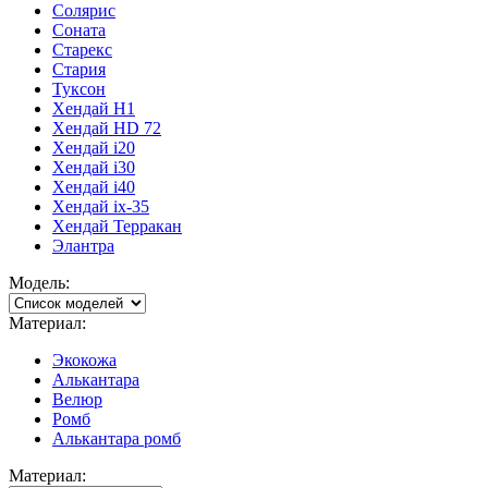
Солярис
Соната
Старекс
Стария
Туксон
Хендай H1
Хендай HD 72
Хендай i20
Хендай i30
Хендай i40
Хендай ix-35
Хендай Терракан
Элантра
Модель:
Материал:
Экокожа
Алькантара
Велюр
Ромб
Алькантара ромб
Материал: