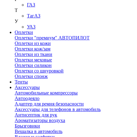
ГАЗ
Т
ТагАЗ
У
УАЗ
Оплетки
Оплетки "премиум" АВТОПИЛОТ
Оплетки из кожи
Оплетки кож/зам
Оплетки из ткани
Оплетки меховые
Оплетки силикон
Оплетки со шнуровкой
Оплетки спонж
Тенты
Аксессуары
Автомобильные компрессоры
Автоодеяло
Адаптер для ремня безопасности
Аксессуары для телефонов в автомобиль
Антисептик для рук
Ароматизаторы воздуха
Брызговики
Вешалка в автомобиль
Влажные салфетки