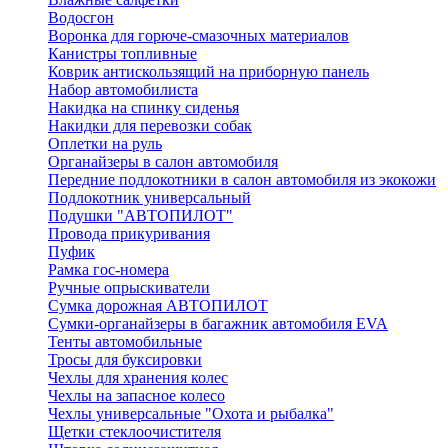
Водосгон
Воронка для горюче-смазочных материалов
Канистры топливные
Коврик антискользящий на приборную панель
Набор автомобилиста
Накидка на спинку сиденья
Накидки для перевозки собак
Оплетки на руль
Органайзеры в салон автомобиля
Передние подлокотники в салон автомобиля из экокожи
Подлокотник универсальный
Подушки "АВТОПИЛОТ"
Провода прикуривания
Пуфик
Рамка гос-номера
Ручные опрыскиватели
Сумка дорожная АВТОПИЛОТ
Сумки-органайзеры в багажник автомобиля EVA
Тенты автомобильные
Тросы для буксировки
Чехлы для хранения колес
Чехлы на запасное колесо
Чехлы универсальные "Охота и рыбалка"
Щетки стеклоочистителя