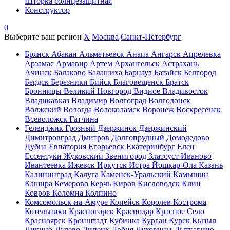
Шторка солнцезащитная
Конструктор
0
Выберите ваш регион
X
Москва
Санкт-Петербург
Брянск
Абакан
Альметьевск
Анапа
Ангарск
Апрелевка
Арзамас
Армавир
Артем
Архангельск
Астрахань
Ачинск
Балаково
Балашиха
Барнаул
Батайск
Белгород
Бердск
Березники
Бийск
Благовещенск
Братск
Бронницы
Великий Новгород
Видное
Владивосток
Владикавказ
Владимир
Волгоград
Волгодонск
Волжский
Вологда
Волоколамск
Воронеж
Воскресенск
Всеволожск
Гатчина
Геленджик
Грозный
Дзержинск
Дзержинский
Димитровград
Дмитров
Долгопрудный
Домодедово
Дубна
Евпатория
Егорьевск
Екатеринбург
Елец
Ессентуки
Жуковский
Звенигород
Златоуст
Иваново
Ивантеевка
Ижевск
Иркутск
Истра
Йошкар-Ола
Казань
Калининград
Калуга
Каменск-Уральский
Камышин
Кашира
Кемерово
Керчь
Киров
Кисловодск
Клин
Ковров
Коломна
Колпино
Комсомольск-на-Амуре
Копейск
Королев
Кострома
Котельники
Красногорск
Краснодар
Красное Село
Красноярск
Кронштадт
Кубинка
Курган
Курск
Кызыл
Ликино-Дулево
Липецк
Лобня
Луховицы
Лыткарино