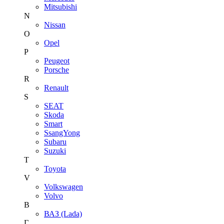
Mitsubishi
N
Nissan
O
Opel
P
Peugeot
Porsche
R
Renault
S
SEAT
Skoda
Smart
SsangYong
Subaru
Suzuki
T
Toyota
V
Volkswagen
Volvo
В
ВАЗ (Lada)
Г