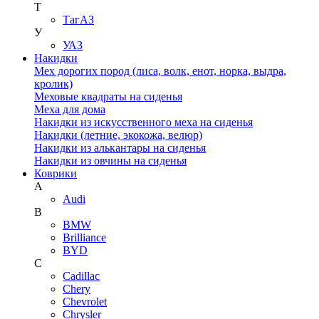
Т
ТагАЗ
У
УАЗ
Накидки
Мех дорогих пород (лиса, волк, енот, норка, выдра,
кролик)
Меховые квадраты на сиденья
Меха для дома
Накидки из искусственного меха на сиденья
Накидки (летние, экокожа, велюр)
Накидки из алькантары на сиденья
Накидки из овчины на сиденья
Коврики
A
Audi
B
BMW
Brilliance
BYD
C
Cadillac
Chery
Chevrolet
Chrysler