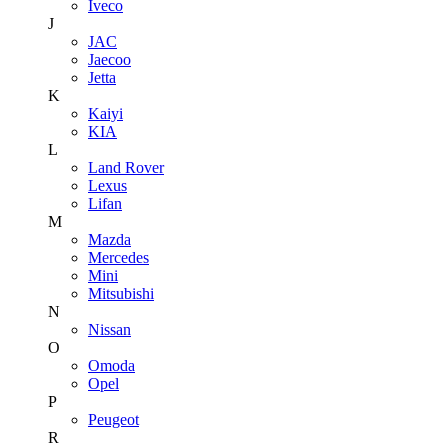
Iveco
J
JAC
Jaecoo
Jetta
K
Kaiyi
KIA
L
Land Rover
Lexus
Lifan
M
Mazda
Mercedes
Mini
Mitsubishi
N
Nissan
O
Omoda
Opel
P
Peugeot
R