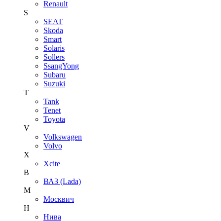
Renault
S
SEAT
Skoda
Smart
Solaris
Sollers
SsangYong
Subaru
Suzuki
T
Tank
Tenet
Toyota
V
Volkswagen
Volvo
X
Xcite
В
ВАЗ (Lada)
М
Москвич
Н
Нива