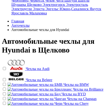
Череповец
Черкесск
Чехов
Чита
Шатура
Шахты
Шушары
Щелково
Электрогорск
Электросталь
Электроугли
Элиста
Энгельс
Южно-Сахалинск
Якутск
Ярославль
Малаховка
Главная
Авточехлы
Автомобильные чехлы для Hyundai
Автомобильные чехлы для
Hyundai в Щелково
Чехлы на
Audi
Чехлы на
Belgee
Чехлы на
BMW
Чехлы на
Brilliance
Чехлы на
BYD
Чехлы на
Changan
Чехлы на
Chery