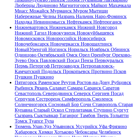
Люберцы
Людиново
Магнитогорск
Майкоп
Махачкала
Миасс
Можайск
Мурманск
Муром
Мытищи
Набережные Челны
Назрань
Нальчик
Наро-Фоминск
Находка
Невинномысск
Нефтекамск
Нефтеюганск
Нижневартовск
Нижнекамск
Нижний Новгород
Нижний Тагил
Новокузнецк
Новокуйбышевск
Новомосковск
Новороссийск
Новосибирск
Новочебоксарск
Новочеркасск
Новошахтинск
НовыйУренгой
Ногинск
Норильск
Ноябрьск
Обнинск
Одинцово
Октябрьский
Омск
Орел
Оренбург
Орехово-
Зуево
Орск
Павловский Посад
Пенза
Первоуральск
Пермь
Петергоф
Петрозаводск
Петропавловск-
Камчатский
Подольск
Прокопьевск
Протвино
Псков
Пушкин
Пушкино
Пятигорск
Раменское
Реутов
Ростов-на-Дону
Рубцовск
Рыбинск
Рязань
Салават
Самара
Саранск
Саратов
Севастополь
Северодвинск
Северск
Сергиев Посад
Серпухов
Сестрорецк
Симферополь
Смоленск
Солнечногорск
Сосновый Бор
Сочи
Ставрополь
Старая
Купавна
Старый Оскол
Стерлитамак
Ступино
Сургут
Сызрань
Сыктывкар
Таганрог
Тамбов
Тверь
Тольятти
Томск
Туапсе
Тула
Тюмень
Улан-Удэ
Ульяновск
Уссурийск
Уфа
Фрязино
Хабаровск
Химки
Хотьково
Чебоксары
Челябинск