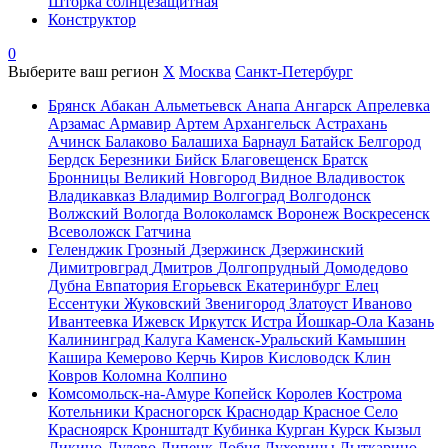
Шторка солнцезащитная
Конструктор
0
Выберите ваш регион
X
Москва
Санкт-Петербург
Брянск
Абакан
Альметьевск
Анапа
Ангарск
Апрелевка
Арзамас
Армавир
Артем
Архангельск
Астрахань
Ачинск
Балаково
Балашиха
Барнаул
Батайск
Белгород
Бердск
Березники
Бийск
Благовещенск
Братск
Бронницы
Великий Новгород
Видное
Владивосток
Владикавказ
Владимир
Волгоград
Волгодонск
Волжский
Вологда
Волоколамск
Воронеж
Воскресенск
Всеволожск
Гатчина
Геленджик
Грозный
Дзержинск
Дзержинский
Димитровград
Дмитров
Долгопрудный
Домодедово
Дубна
Евпатория
Егорьевск
Екатеринбург
Елец
Ессентуки
Жуковский
Звенигород
Златоуст
Иваново
Ивантеевка
Ижевск
Иркутск
Истра
Йошкар-Ола
Казань
Калининград
Калуга
Каменск-Уральский
Камышин
Кашира
Кемерово
Керчь
Киров
Кисловодск
Клин
Ковров
Коломна
Колпино
Комсомольск-на-Амуре
Копейск
Королев
Кострома
Котельники
Красногорск
Краснодар
Красное Село
Красноярск
Кронштадт
Кубинка
Курган
Курск
Кызыл
Ликино-Дулево
Липецк
Лобня
Луховицы
Лыткарино