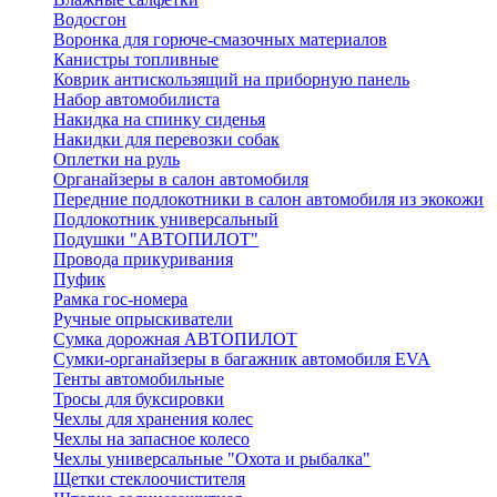
Водосгон
Воронка для горюче-смазочных материалов
Канистры топливные
Коврик антискользящий на приборную панель
Набор автомобилиста
Накидка на спинку сиденья
Накидки для перевозки собак
Оплетки на руль
Органайзеры в салон автомобиля
Передние подлокотники в салон автомобиля из экокожи
Подлокотник универсальный
Подушки "АВТОПИЛОТ"
Провода прикуривания
Пуфик
Рамка гос-номера
Ручные опрыскиватели
Сумка дорожная АВТОПИЛОТ
Сумки-органайзеры в багажник автомобиля EVA
Тенты автомобильные
Тросы для буксировки
Чехлы для хранения колес
Чехлы на запасное колесо
Чехлы универсальные "Охота и рыбалка"
Щетки стеклоочистителя