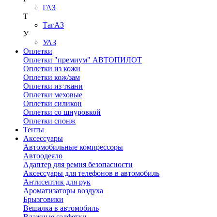
ГАЗ
Т
ТагАЗ
У
УАЗ
Оплетки
Оплетки "премиум" АВТОПИЛОТ
Оплетки из кожи
Оплетки кож/зам
Оплетки из ткани
Оплетки меховые
Оплетки силикон
Оплетки со шнуровкой
Оплетки спонж
Тенты
Аксессуары
Автомобильные компрессоры
Автоодеяло
Адаптер для ремня безопасности
Аксессуары для телефонов в автомобиль
Антисептик для рук
Ароматизаторы воздуха
Брызговики
Вешалка в автомобиль
Влажные салфетки