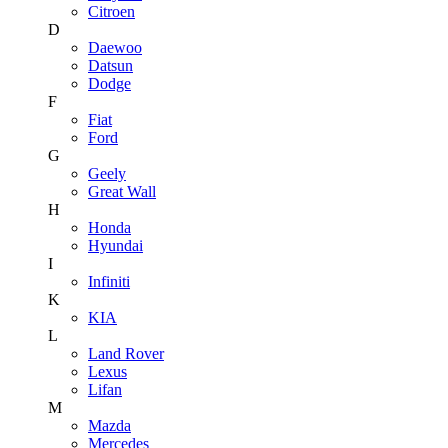
Citroen
D
Daewoo
Datsun
Dodge
F
Fiat
Ford
G
Geely
Great Wall
H
Honda
Hyundai
I
Infiniti
K
KIA
L
Land Rover
Lexus
Lifan
M
Mazda
Mercedes