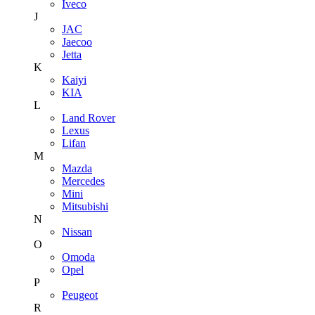
Iveco
J
JAC
Jaecoo
Jetta
K
Kaiyi
KIA
L
Land Rover
Lexus
Lifan
M
Mazda
Mercedes
Mini
Mitsubishi
N
Nissan
O
Omoda
Opel
P
Peugeot
R