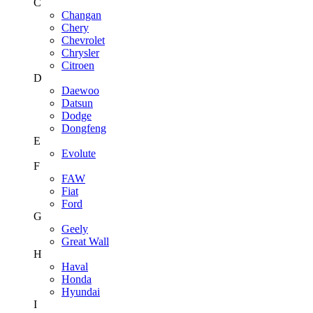
C
Changan
Chery
Chevrolet
Chrysler
Citroen
D
Daewoo
Datsun
Dodge
Dongfeng
E
Evolute
F
FAW
Fiat
Ford
G
Geely
Great Wall
H
Haval
Honda
Hyundai
I