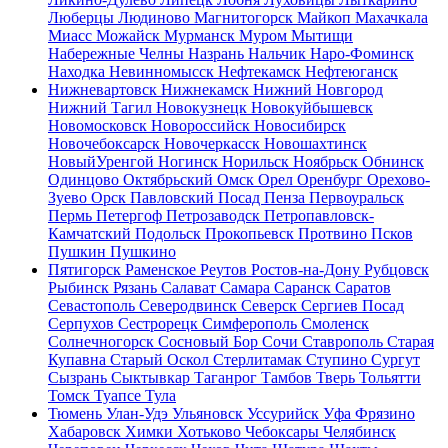
Люберцы
Людиново
Магнитогорск
Майкоп
Махачкала
Миасс
Можайск
Мурманск
Муром
Мытищи
Набережные Челны
Назрань
Нальчик
Наро-Фоминск
Находка
Невинномысск
Нефтекамск
Нефтеюганск
Нижневартовск
Нижнекамск
Нижний Новгород
Нижний Тагил
Новокузнецк
Новокуйбышевск
Новомосковск
Новороссийск
Новосибирск
Новочебоксарск
Новочеркасск
Новошахтинск
НовыйУренгой
Ногинск
Норильск
Ноябрьск
Обнинск
Одинцово
Октябрьский
Омск
Орел
Оренбург
Орехово-
Зуево
Орск
Павловский Посад
Пенза
Первоуральск
Пермь
Петергоф
Петрозаводск
Петропавловск-
Камчатский
Подольск
Прокопьевск
Протвино
Псков
Пушкин
Пушкино
Пятигорск
Раменское
Реутов
Ростов-на-Дону
Рубцовск
Рыбинск
Рязань
Салават
Самара
Саранск
Саратов
Севастополь
Северодвинск
Северск
Сергиев Посад
Серпухов
Сестрорецк
Симферополь
Смоленск
Солнечногорск
Сосновый Бор
Сочи
Ставрополь
Старая
Купавна
Старый Оскол
Стерлитамак
Ступино
Сургут
Сызрань
Сыктывкар
Таганрог
Тамбов
Тверь
Тольятти
Томск
Туапсе
Тула
Тюмень
Улан-Удэ
Ульяновск
Уссурийск
Уфа
Фрязино
Хабаровск
Химки
Хотьково
Чебоксары
Челябинск