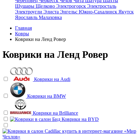
Череповец
Черкесск
Чехов
Чита
Шатура
Шахты
Шушары
Щелково
Электрогорск
Электросталь
Электроугли
Элиста
Энгельс
Южно-Сахалинск
Якутск
Ярославль
Малаховка
Главная
Ковры
Коврики на Ленд Ровер
Коврики на Ленд Ровер
Коврики на
Audi
Коврики на
BMW
Коврики на
Brilliance
Коврики на
BYD