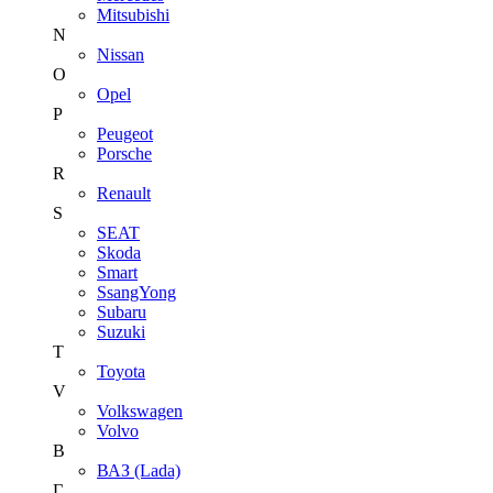
Mitsubishi
N
Nissan
O
Opel
P
Peugeot
Porsche
R
Renault
S
SEAT
Skoda
Smart
SsangYong
Subaru
Suzuki
T
Toyota
V
Volkswagen
Volvo
В
ВАЗ (Lada)
Г