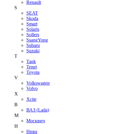
Renault
S
SEAT
Skoda
Smart
Solaris
Sollers
SsangYong
Subaru
Suzuki
T
Tank
Tenet
Toyota
V
Volkswagen
Volvo
X
Xcite
В
ВАЗ (Lada)
М
Москвич
Н
Нива