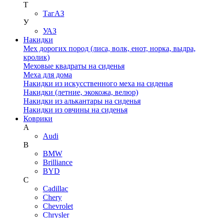
Т
ТагАЗ
У
УАЗ
Накидки
Мех дорогих пород (лиса, волк, енот, норка, выдра,
кролик)
Меховые квадраты на сиденья
Меха для дома
Накидки из искусственного меха на сиденья
Накидки (летние, экокожа, велюр)
Накидки из алькантары на сиденья
Накидки из овчины на сиденья
Коврики
A
Audi
B
BMW
Brilliance
BYD
C
Cadillac
Chery
Chevrolet
Chrysler