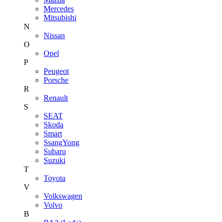
Mercedes
Mitsubishi
N
Nissan
O
Opel
P
Peugeot
Porsche
R
Renault
S
SEAT
Skoda
Smart
SsangYong
Subaru
Suzuki
T
Toyota
V
Volkswagen
Volvo
В