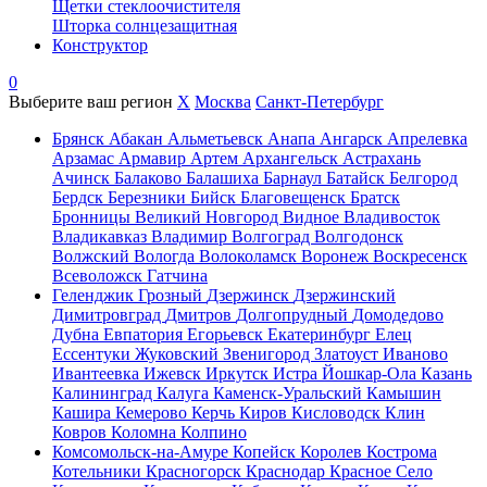
Щетки стеклоочистителя
Шторка солнцезащитная
Конструктор
0
Выберите ваш регион
X
Москва
Санкт-Петербург
Брянск
Абакан
Альметьевск
Анапа
Ангарск
Апрелевка
Арзамас
Армавир
Артем
Архангельск
Астрахань
Ачинск
Балаково
Балашиха
Барнаул
Батайск
Белгород
Бердск
Березники
Бийск
Благовещенск
Братск
Бронницы
Великий Новгород
Видное
Владивосток
Владикавказ
Владимир
Волгоград
Волгодонск
Волжский
Вологда
Волоколамск
Воронеж
Воскресенск
Всеволожск
Гатчина
Геленджик
Грозный
Дзержинск
Дзержинский
Димитровград
Дмитров
Долгопрудный
Домодедово
Дубна
Евпатория
Егорьевск
Екатеринбург
Елец
Ессентуки
Жуковский
Звенигород
Златоуст
Иваново
Ивантеевка
Ижевск
Иркутск
Истра
Йошкар-Ола
Казань
Калининград
Калуга
Каменск-Уральский
Камышин
Кашира
Кемерово
Керчь
Киров
Кисловодск
Клин
Ковров
Коломна
Колпино
Комсомольск-на-Амуре
Копейск
Королев
Кострома
Котельники
Красногорск
Краснодар
Красное Село