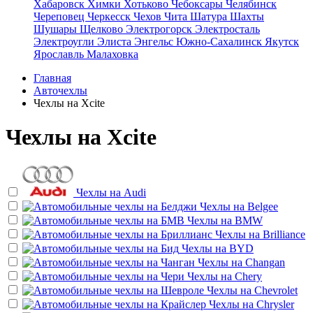
Хабаровск
Химки
Хотьково
Чебоксары
Челябинск
Череповец
Черкесск
Чехов
Чита
Шатура
Шахты
Шушары
Щелково
Электрогорск
Электросталь
Электроугли
Элиста
Энгельс
Южно-Сахалинск
Якутск
Ярославль
Малаховка
Главная
Авточехлы
Чехлы на Xcite
Чехлы на Xcite
Чехлы на
Audi
Чехлы на
Belgee
Чехлы на
BMW
Чехлы на
Brilliance
Чехлы на
BYD
Чехлы на
Changan
Чехлы на
Chery
Чехлы на
Chevrolet
Чехлы на
Chrysler