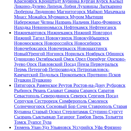
Красноярск
Кронштадт
Кубинка
Курган
Курск
Кызыл
Ликино-Дулево
Липецк
Лобня
Луховицы
Лыткарино
Люберцы
Людиново
Магнитогорск
Майкоп
Махачкала
Миасс
Можайск
Мурманск
Муром
Мытищи
Набережные Челны
Назрань
Нальчик
Наро-Фоминск
Находка
Невинномысск
Нефтекамск
Нефтеюганск
Нижневартовск
Нижнекамск
Нижний Новгород
Нижний Тагил
Новокузнецк
Новокуйбышевск
Новомосковск
Новороссийск
Новосибирск
Новочебоксарск
Новочеркасск
Новошахтинск
НовыйУренгой
Ногинск
Норильск
Ноябрьск
Обнинск
Одинцово
Октябрьский
Омск
Орел
Оренбург
Орехово-
Зуево
Орск
Павловский Посад
Пенза
Первоуральск
Пермь
Петергоф
Петрозаводск
Петропавловск-
Камчатский
Подольск
Прокопьевск
Протвино
Псков
Пушкин
Пушкино
Пятигорск
Раменское
Реутов
Ростов-на-Дону
Рубцовск
Рыбинск
Рязань
Салават
Самара
Саранск
Саратов
Севастополь
Северодвинск
Северск
Сергиев Посад
Серпухов
Сестрорецк
Симферополь
Смоленск
Солнечногорск
Сосновый Бор
Сочи
Ставрополь
Старая
Купавна
Старый Оскол
Стерлитамак
Ступино
Сургут
Сызрань
Сыктывкар
Таганрог
Тамбов
Тверь
Тольятти
Томск
Туапсе
Тула
Тюмень
Улан-Удэ
Ульяновск
Уссурийск
Уфа
Фрязино