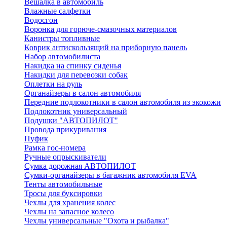
Вешалка в автомобиль
Влажные салфетки
Водосгон
Воронка для горюче-смазочных материалов
Канистры топливные
Коврик антискользящий на приборную панель
Набор автомобилиста
Накидка на спинку сиденья
Накидки для перевозки собак
Оплетки на руль
Органайзеры в салон автомобиля
Передние подлокотники в салон автомобиля из экокожи
Подлокотник универсальный
Подушки "АВТОПИЛОТ"
Провода прикуривания
Пуфик
Рамка гос-номера
Ручные опрыскиватели
Сумка дорожная АВТОПИЛОТ
Сумки-органайзеры в багажник автомобиля EVA
Тенты автомобильные
Тросы для буксировки
Чехлы для хранения колес
Чехлы на запасное колесо
Чехлы универсальные "Охота и рыбалка"