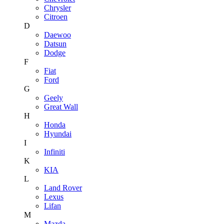
Chrysler
Citroen
D
Daewoo
Datsun
Dodge
F
Fiat
Ford
G
Geely
Great Wall
H
Honda
Hyundai
I
Infiniti
K
KIA
L
Land Rover
Lexus
Lifan
M
Mazda