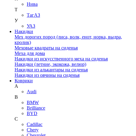
Нива
Т
ТагАЗ
У
УАЗ
Накидки
Мех дорогих пород (лиса, волк, енот, норка, выдра,
кролик)
Меховые квадраты на сиденья
Меха для дома
Накидки из искусственного меха на сиденья
Накидки (летние, экокожа, велюр)
Накидки из алькантары на сиденья
Накидки из овчины на сиденья
Коврики
A
Audi
B
BMW
Brilliance
BYD
C
Cadillac
Chery
Chevrolet