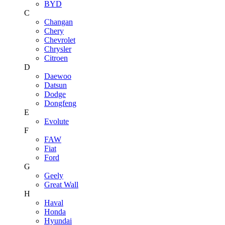
BYD
C
Changan
Chery
Chevrolet
Chrysler
Citroen
D
Daewoo
Datsun
Dodge
Dongfeng
E
Evolute
F
FAW
Fiat
Ford
G
Geely
Great Wall
H
Haval
Honda
Hyundai