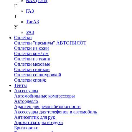
ВАЗ (Lada)
Г
ГАЗ
Т
ТагАЗ
У
УАЗ
Оплетки
Оплетки "премиум" АВТОПИЛОТ
Оплетки из кожи
Оплетки кож/зам
Оплетки из ткани
Оплетки меховые
Оплетки силикон
Оплетки со шнуровкой
Оплетки спонж
Тенты
Аксессуары
Автомобильные компрессоры
Автоодеяло
Адаптер для ремня безопасности
Аксессуары для телефонов в автомобиль
Антисептик для рук
Ароматизаторы воздуха
Брызговики