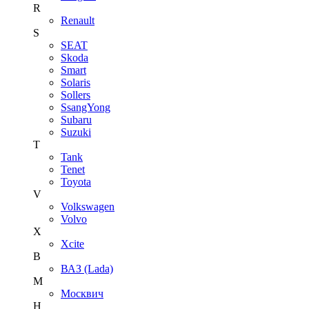
R
Renault
S
SEAT
Skoda
Smart
Solaris
Sollers
SsangYong
Subaru
Suzuki
T
Tank
Tenet
Toyota
V
Volkswagen
Volvo
X
Xcite
В
ВАЗ (Lada)
М
Москвич
Н