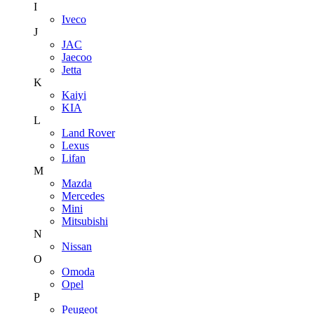
I
Iveco
J
JAC
Jaecoo
Jetta
K
Kaiyi
KIA
L
Land Rover
Lexus
Lifan
M
Mazda
Mercedes
Mini
Mitsubishi
N
Nissan
O
Omoda
Opel
P
Peugeot