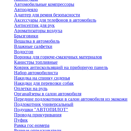
Автомобильные компрессоры
Автоодеяло
Адаптер для ремня безопасности
Аксессуары для телефонов в автомобиль
Антисептик для рук
Ароматизаторы воздуха
Брызговики
Вешалка в автомобиль
Влажные салфетки
Водосгон
Воронка для горюче-смазочных материалов
Канистры топливные
Коврик антискользящий на приборную панель
Набор автомобилиста
Накидка на спинку сиденья
Накидки для перевозки собак
Оплетки на руль
Органайзеры в салон автомобиля
Передние подлокотники в салон автомобиля из экокожи
Подлокотник универсальный
Подушки "АВТОПИЛОТ"
Провода прикуривания
Пуфик
Рамка гос-номера
Ручные опрыскиватели