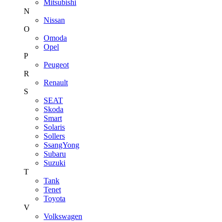
Mitsubishi
N
Nissan
O
Omoda
Opel
P
Peugeot
R
Renault
S
SEAT
Skoda
Smart
Solaris
Sollers
SsangYong
Subaru
Suzuki
T
Tank
Tenet
Toyota
V
Volkswagen