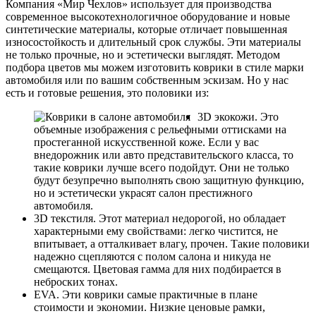
Компания «Мир Чехлов» использует для производства
современное высокотехнологичное оборудование и новые
синтетические материалы, которые отличает повышенная
износостойкость и длительный срок службы. Эти материалы
не только прочные, но и эстетически выглядят. Методом
подбора цветов мы можем изготовить коврики в стиле марки
автомобиля или по вашим собственным эскизам. Но у нас
есть и готовые решения, это половики из:
3D экокожи. Это
объемные изображения с рельефными оттисками на
простеганной искусственной коже. Если у вас
внедорожник или авто представительского класса, то
такие коврики лучше всего подойдут. Они не только
будут безупречно выполнять свою защитную функцию,
но и эстетически украсят салон престижного
автомобиля.
3D текстиля. Этот материал недорогой, но обладает
характерными ему свойствами: легко чистится, не
впитывает, а отталкивает влагу, прочен. Такие половики
надежно сцепляются с полом салона и никуда не
смещаются. Цветовая гамма для них подбирается в
неброских тонах.
EVA. Эти коврики самые практичные в плане
стоимости и экономии. Низкие ценовые рамки,