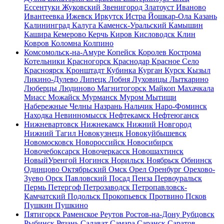
Ессентуки
Жуковский
Звенигород
Златоуст
Иваново
Ивантеевка
Ижевск
Иркутск
Истра
Йошкар-Ола
Казань
Калининград
Калуга
Каменск-Уральский
Камышин
Кашира
Кемерово
Керчь
Киров
Кисловодск
Клин
Ковров
Коломна
Колпино
Комсомольск-на-Амуре
Копейск
Королев
Кострома
Котельники
Красногорск
Краснодар
Красное Село
Красноярск
Кронштадт
Кубинка
Курган
Курск
Кызыл
Ликино-Дулево
Липецк
Лобня
Луховицы
Лыткарино
Люберцы
Людиново
Магнитогорск
Майкоп
Махачкала
Миасс
Можайск
Мурманск
Муром
Мытищи
Набережные Челны
Назрань
Нальчик
Наро-Фоминск
Находка
Невинномысск
Нефтекамск
Нефтеюганск
Нижневартовск
Нижнекамск
Нижний Новгород
Нижний Тагил
Новокузнецк
Новокуйбышевск
Новомосковск
Новороссийск
Новосибирск
Новочебоксарск
Новочеркасск
Новошахтинск
НовыйУренгой
Ногинск
Норильск
Ноябрьск
Обнинск
Одинцово
Октябрьский
Омск
Орел
Оренбург
Орехово-
Зуево
Орск
Павловский Посад
Пенза
Первоуральск
Пермь
Петергоф
Петрозаводск
Петропавловск-
Камчатский
Подольск
Прокопьевск
Протвино
Псков
Пушкин
Пушкино
Пятигорск
Раменское
Реутов
Ростов-на-Дону
Рубцовск
Рыбинск
Рязань
Салават
Самара
Саранск
Саратов