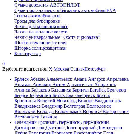
Сумка дорожная АВТОПИЛОТ
Сумки-органайзеры в багажник автомобиля EVA
Тенты автомобильные
Тросы для буксировки
Чехлы для хранения колес
Чехлы на запасное колесо
Чехлы универсальные "Охота и рыбалка"
Щетки стеклоочистителя
Шторка солнцезащитная
Конструктор
0
Выберите ваш регион
X
Москва
Санкт-Петербург
Брянск
Абакан
Альметьевск
Анапа
Ангарск
Апрелевка
Арзамас
Армавир
Артем
Архангельск
Астрахань
Ачинск
Балаково
Балашиха
Барнаул
Батайск
Белгород
Бердск
Березники
Бийск
Благовещенск
Братск
Бронницы
Великий Новгород
Видное
Владивосток
Владикавказ
Владимир
Волгоград
Волгодонск
Волжский
Вологда
Волоколамск
Воронеж
Воскресенск
Всеволожск
Гатчина
Геленджик
Грозный
Дзержинск
Дзержинский
Димитровград
Дмитров
Долгопрудный
Домодедово
Дубна
Евпатория
Егорьевск
Екатеринбург
Елец