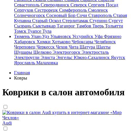
Севастополь
Северодвинск
Северск
Сергиев Посад
Серпухов
Сестрорецк
Симферополь
Смоленск
Солнечногорск
Сосновый Бор
Сочи
Ставрополь
Старая
Купавна
Старый Оскол
Стерлитамак
Ступино
Сургут
Сызрань
Сыктывкар
Таганрог
Тамбов
Тверь
Тольятти
Томск
Туапсе
Тула
Тюмень
Улан-Удэ
Ульяновск
Уссурийск
Уфа
Фрязино
Хабаровск
Химки
Хотьково
Чебоксары
Челябинск
Череповец
Черкесск
Чехов
Чита
Шатура
Шахты
Шушары
Щелково
Электрогорск
Электросталь
Электроугли
Элиста
Энгельс
Южно-Сахалинск
Якутск
Ярославль
Малаховка
Главная
Ковры
Коврики в салон автомобиля
Audi