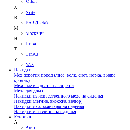
Volvo
X
Xcite
В
ВАЗ (Lada)
М
Москвич
Н
Нива
Т
ТагАЗ
У
УАЗ
Накидки
Мех дорогих пород (лиса, волк, енот, норка, выдра,
кролик)
Меховые квадраты на сиденья
Меха для дома
Накидки из искусственного меха на сиденья
Накидки (летние, экокожа, велюр)
Накидки из алькантары на сиденья
Накидки из овчины на сиденья
Коврики
A
Audi