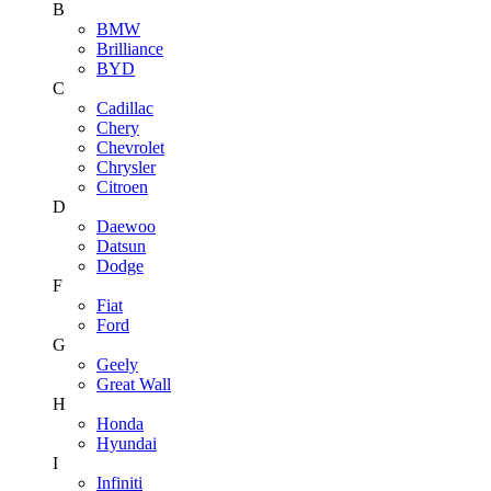
B
BMW
Brilliance
BYD
C
Cadillac
Chery
Chevrolet
Chrysler
Citroen
D
Daewoo
Datsun
Dodge
F
Fiat
Ford
G
Geely
Great Wall
H
Honda
Hyundai
I
Infiniti