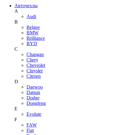
Авточехлы
A
Audi
B
Belgee
BMW
Brilliance
BYD
C
Changan
Chery
Chevrolet
Chrysler
Citroen
D
Daewoo
Datsun
Dodge
Dongfeng
E
Evolute
F
FAW
Fiat