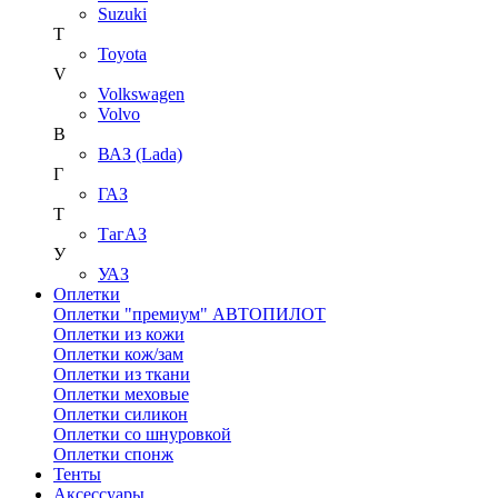
Suzuki
T
Toyota
V
Volkswagen
Volvo
В
ВАЗ (Lada)
Г
ГАЗ
Т
ТагАЗ
У
УАЗ
Оплетки
Оплетки "премиум" АВТОПИЛОТ
Оплетки из кожи
Оплетки кож/зам
Оплетки из ткани
Оплетки меховые
Оплетки силикон
Оплетки со шнуровкой
Оплетки спонж
Тенты
Аксессуары