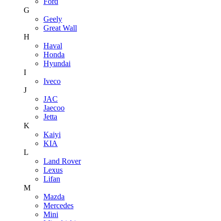
Ford
G
Geely
Great Wall
H
Haval
Honda
Hyundai
I
Iveco
J
JAC
Jaecoo
Jetta
K
Kaiyi
KIA
L
Land Rover
Lexus
Lifan
M
Mazda
Mercedes
Mini