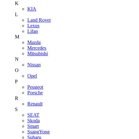
K
KIA
L
Land Rover
Lexus
Lifan
M
Mazda
Mercedes
Mitsubishi
N
Nissan
O
Opel
P
Peugeot
Porsche
R
Renault
S
SEAT
Skoda
Smart
SsangYong
Subaru