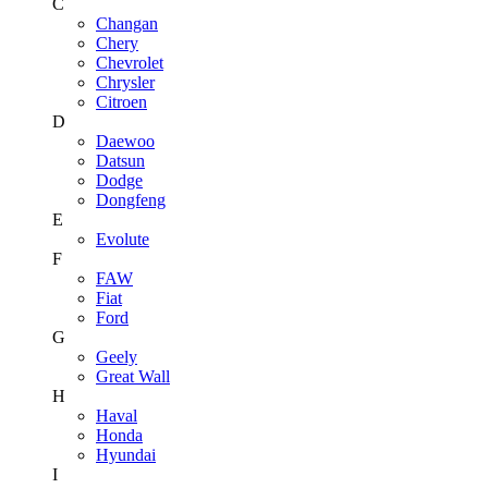
C
Changan
Chery
Chevrolet
Chrysler
Citroen
D
Daewoo
Datsun
Dodge
Dongfeng
E
Evolute
F
FAW
Fiat
Ford
G
Geely
Great Wall
H
Haval
Honda
Hyundai
I