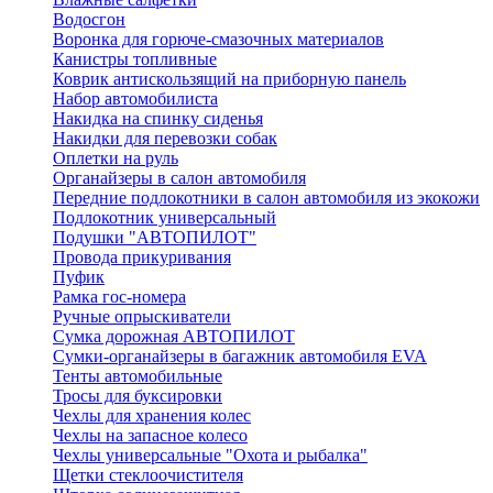
Водосгон
Воронка для горюче-смазочных материалов
Канистры топливные
Коврик антискользящий на приборную панель
Набор автомобилиста
Накидка на спинку сиденья
Накидки для перевозки собак
Оплетки на руль
Органайзеры в салон автомобиля
Передние подлокотники в салон автомобиля из экокожи
Подлокотник универсальный
Подушки "АВТОПИЛОТ"
Провода прикуривания
Пуфик
Рамка гос-номера
Ручные опрыскиватели
Сумка дорожная АВТОПИЛОТ
Сумки-органайзеры в багажник автомобиля EVA
Тенты автомобильные
Тросы для буксировки
Чехлы для хранения колес
Чехлы на запасное колесо
Чехлы универсальные "Охота и рыбалка"
Щетки стеклоочистителя