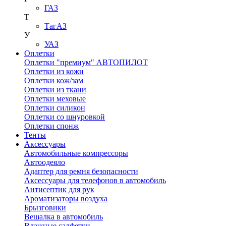
ГАЗ
Т
ТагАЗ
У
УАЗ
Оплетки
Оплетки "премиум" АВТОПИЛОТ
Оплетки из кожи
Оплетки кож/зам
Оплетки из ткани
Оплетки меховые
Оплетки силикон
Оплетки со шнуровкой
Оплетки спонж
Тенты
Аксессуары
Автомобильные компрессоры
Автоодеяло
Адаптер для ремня безопасности
Аксессуары для телефонов в автомобиль
Антисептик для рук
Ароматизаторы воздуха
Брызговики
Вешалка в автомобиль
Влажные салфетки