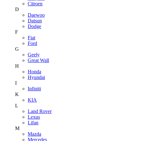
Citroen
D
Daewoo
Datsun
Dodge
F
Fiat
Ford
G
Geely
Great Wall
H
Honda
Hyundai
I
Infiniti
K
KIA
L
Land Rover
Lexus
Lifan
M
Mazda
Mercedes