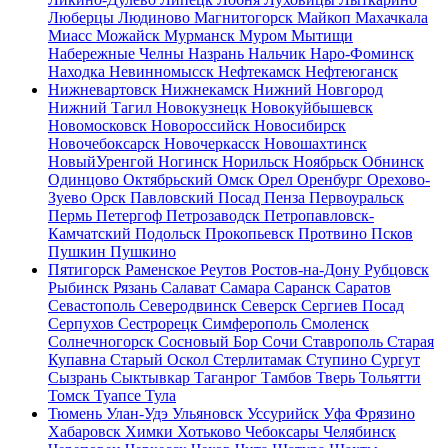
Люберцы
Людиново
Магнитогорск
Майкоп
Махачкала
Миасс
Можайск
Мурманск
Муром
Мытищи
Набережные Челны
Назрань
Нальчик
Наро-Фоминск
Находка
Невинномысск
Нефтекамск
Нефтеюганск
Нижневартовск
Нижнекамск
Нижний Новгород
Нижний Тагил
Новокузнецк
Новокуйбышевск
Новомосковск
Новороссийск
Новосибирск
Новочебоксарск
Новочеркасск
Новошахтинск
НовыйУренгой
Ногинск
Норильск
Ноябрьск
Обнинск
Одинцово
Октябрьский
Омск
Орел
Оренбург
Орехово-
Зуево
Орск
Павловский Посад
Пенза
Первоуральск
Пермь
Петергоф
Петрозаводск
Петропавловск-
Камчатский
Подольск
Прокопьевск
Протвино
Псков
Пушкин
Пушкино
Пятигорск
Раменское
Реутов
Ростов-на-Дону
Рубцовск
Рыбинск
Рязань
Салават
Самара
Саранск
Саратов
Севастополь
Северодвинск
Северск
Сергиев Посад
Серпухов
Сестрорецк
Симферополь
Смоленск
Солнечногорск
Сосновый Бор
Сочи
Ставрополь
Старая
Купавна
Старый Оскол
Стерлитамак
Ступино
Сургут
Сызрань
Сыктывкар
Таганрог
Тамбов
Тверь
Тольятти
Томск
Туапсе
Тула
Тюмень
Улан-Удэ
Ульяновск
Уссурийск
Уфа
Фрязино
Хабаровск
Химки
Хотьково
Чебоксары
Челябинск