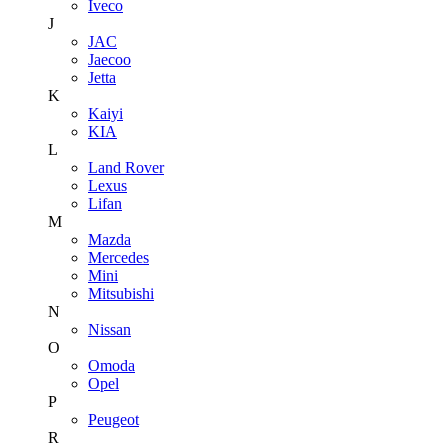
Iveco
J
JAC
Jaecoo
Jetta
K
Kaiyi
KIA
L
Land Rover
Lexus
Lifan
M
Mazda
Mercedes
Mini
Mitsubishi
N
Nissan
O
Omoda
Opel
P
Peugeot
R