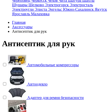
Череповец
Черкесск
Чехов
Чита
Шатура
Шахты
Шушары
Щелково
Электрогорск
Электросталь
Электроугли
Элиста
Энгельс
Южно-Сахалинск
Якутск
Ярославль
Малаховка
Главная
Аксессуары
Антисептик для рук
Антисептик для рук
Автомобильные компрессоры
Автоодеяло
Адаптер для ремня безопасности