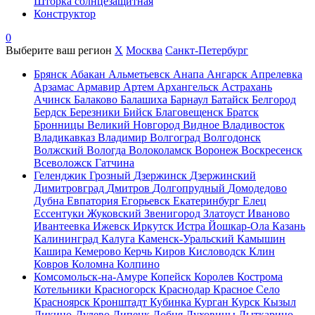
Шторка солнцезащитная
Конструктор
0
Выберите ваш регион
X
Москва
Санкт-Петербург
Брянск
Абакан
Альметьевск
Анапа
Ангарск
Апрелевка
Арзамас
Армавир
Артем
Архангельск
Астрахань
Ачинск
Балаково
Балашиха
Барнаул
Батайск
Белгород
Бердск
Березники
Бийск
Благовещенск
Братск
Бронницы
Великий Новгород
Видное
Владивосток
Владикавказ
Владимир
Волгоград
Волгодонск
Волжский
Вологда
Волоколамск
Воронеж
Воскресенск
Всеволожск
Гатчина
Геленджик
Грозный
Дзержинск
Дзержинский
Димитровград
Дмитров
Долгопрудный
Домодедово
Дубна
Евпатория
Егорьевск
Екатеринбург
Елец
Ессентуки
Жуковский
Звенигород
Златоуст
Иваново
Ивантеевка
Ижевск
Иркутск
Истра
Йошкар-Ола
Казань
Калининград
Калуга
Каменск-Уральский
Камышин
Кашира
Кемерово
Керчь
Киров
Кисловодск
Клин
Ковров
Коломна
Колпино
Комсомольск-на-Амуре
Копейск
Королев
Кострома
Котельники
Красногорск
Краснодар
Красное Село
Красноярск
Кронштадт
Кубинка
Курган
Курск
Кызыл
Ликино-Дулево
Липецк
Лобня
Луховицы
Лыткарино