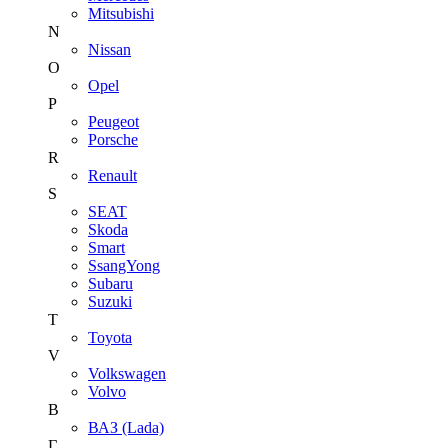
Mitsubishi
N
Nissan
O
Opel
P
Peugeot
Porsche
R
Renault
S
SEAT
Skoda
Smart
SsangYong
Subaru
Suzuki
T
Toyota
V
Volkswagen
Volvo
В
ВАЗ (Lada)
Г