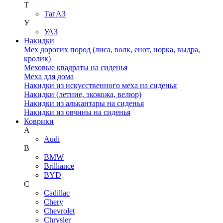
Т
ТагАЗ
У
УАЗ
Накидки
Мех дорогих пород (лиса, волк, енот, норка, выдра,
кролик)
Меховые квадраты на сиденья
Меха для дома
Накидки из искусственного меха на сиденья
Накидки (летние, экокожа, велюр)
Накидки из алькантары на сиденья
Накидки из овчины на сиденья
Коврики
A
Audi
B
BMW
Brilliance
BYD
C
Cadillac
Chery
Chevrolet
Chrysler