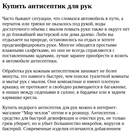
Купить антисептик для рук
Часто бывают ситуации, что сломался автомобиль в пути, а
перчаток или тряпки не оказалось под рукой, воды
достаточного объема с мылом помыть руки также в округе нет
и до ближайшей мастерской или дома далеко. Либо вы
отдыхаете на природе, остановились на отдых и хотите
продезинфицировать руки. Многие обходятся простыми
влажными салфетками, но они не всегда справляются с
поставленными задачами, лучше заранее приобрести и возить
в автомобиле антисептики.
Обработка рук кожным антисептиком занимает не более
минуты, это намного быстрее, чем поиски туалетной комнаты
и мытьё рук с мылом. Они компактные и имеют плотную
крышку, не протекают и свободно размещаются в багажнике,
в нишах между сиденьями в салоне, в бардачке или в заднем
кармашке кресла.
Купить недорого антисептик для рук можно в интернет-
магазине “Мир чехлов” оптом и в розницу. Антисептик -
средство для быстрой дезинфекции и очистки рук, не только
грязь убирает, но и убьет большинство микробов, вирусов и
бактерий. Современные изделия отличаются добавлением