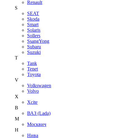
Renault
S
SEAT
Skoda
Smart
Solaris
Sollers
SsangYong
Subaru
Suzuki
T
Tank
Tenet
Toyota
V
Volkswagen
Volvo
X
Xcite
В
ВАЗ (Lada)
М
Москвич
Н
Нива