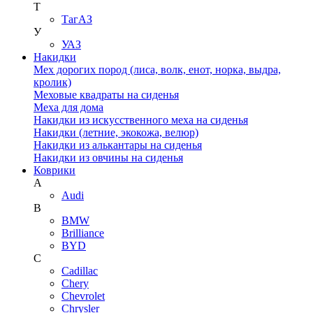
Т
ТагАЗ
У
УАЗ
Накидки
Мех дорогих пород (лиса, волк, енот, норка, выдра,
кролик)
Меховые квадраты на сиденья
Меха для дома
Накидки из искусственного меха на сиденья
Накидки (летние, экокожа, велюр)
Накидки из алькантары на сиденья
Накидки из овчины на сиденья
Коврики
A
Audi
B
BMW
Brilliance
BYD
C
Cadillac
Chery
Chevrolet
Chrysler