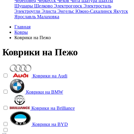
Череповец
Черкесск
Чехов
Чита
Шатура
Шахты
Шушары
Щелково
Электрогорск
Электросталь
Электроугли
Элиста
Энгельс
Южно-Сахалинск
Якутск
Ярославль
Малаховка
Главная
Ковры
Коврики на Пежо
Коврики на Пежо
Коврики на
Audi
Коврики на
BMW
Коврики на
Brilliance
Коврики на
BYD