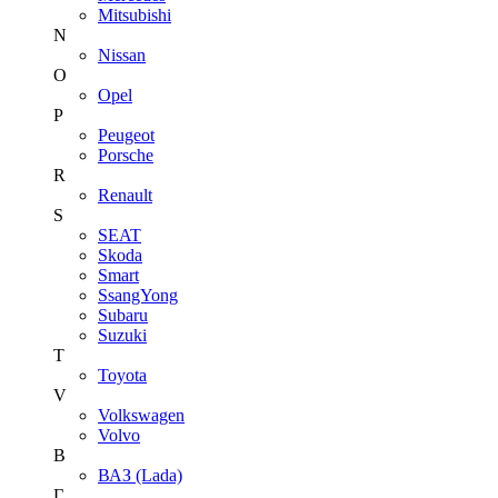
Mitsubishi
N
Nissan
O
Opel
P
Peugeot
Porsche
R
Renault
S
SEAT
Skoda
Smart
SsangYong
Subaru
Suzuki
T
Toyota
V
Volkswagen
Volvo
В
ВАЗ (Lada)
Г