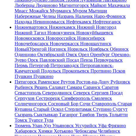
Люберцы
Людиново
Магнитогорск
Майкоп
Махачкала
Миасс
Можайск
Мурманск
Муром
Мытищи
Набережные Челны
Назрань
Нальчик
Наро-Фоминск
Находка
Невинномысск
Нефтекамск
Нефтеюганск
Нижневартовск
Нижнекамск
Нижний Новгород
Нижний Тагил
Новокузнецк
Новокуйбышевск
Новомосковск
Новороссийск
Новосибирск
Новочебоксарск
Новочеркасск
Новошахтинск
НовыйУренгой
Ногинск
Норильск
Ноябрьск
Обнинск
Одинцово
Октябрьский
Омск
Орел
Оренбург
Орехово-
Зуево
Орск
Павловский Посад
Пенза
Первоуральск
Пермь
Петергоф
Петрозаводск
Петропавловск-
Камчатский
Подольск
Прокопьевск
Протвино
Псков
Пушкин
Пушкино
Пятигорск
Раменское
Реутов
Ростов-на-Дону
Рубцовск
Рыбинск
Рязань
Салават
Самара
Саранск
Саратов
Севастополь
Северодвинск
Северск
Сергиев Посад
Серпухов
Сестрорецк
Симферополь
Смоленск
Солнечногорск
Сосновый Бор
Сочи
Ставрополь
Старая
Купавна
Старый Оскол
Стерлитамак
Ступино
Сургут
Сызрань
Сыктывкар
Таганрог
Тамбов
Тверь
Тольятти
Томск
Туапсе
Тула
Тюмень
Улан-Удэ
Ульяновск
Уссурийск
Уфа
Фрязино
Хабаровск
Химки
Хотьково
Чебоксары
Челябинск