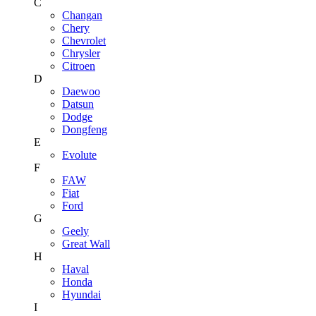
C
Changan
Chery
Chevrolet
Chrysler
Citroen
D
Daewoo
Datsun
Dodge
Dongfeng
E
Evolute
F
FAW
Fiat
Ford
G
Geely
Great Wall
H
Haval
Honda
Hyundai
I