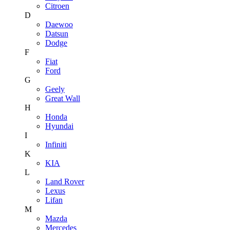
Citroen
D
Daewoo
Datsun
Dodge
F
Fiat
Ford
G
Geely
Great Wall
H
Honda
Hyundai
I
Infiniti
K
KIA
L
Land Rover
Lexus
Lifan
M
Mazda
Mercedes