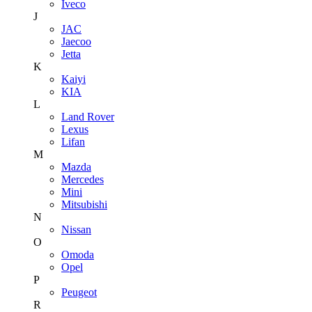
Iveco
J
JAC
Jaecoo
Jetta
K
Kaiyi
KIA
L
Land Rover
Lexus
Lifan
M
Mazda
Mercedes
Mini
Mitsubishi
N
Nissan
O
Omoda
Opel
P
Peugeot
R