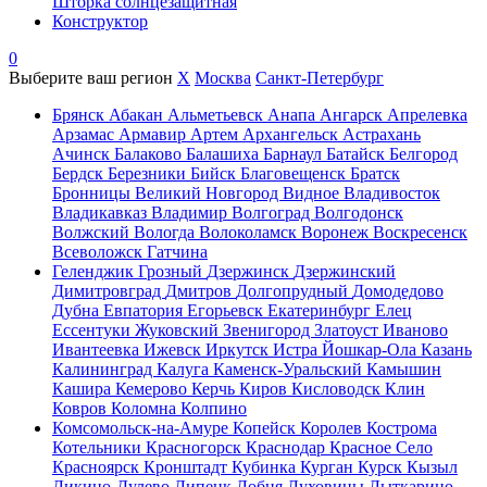
Шторка солнцезащитная
Конструктор
0
Выберите ваш регион
X
Москва
Санкт-Петербург
Брянск
Абакан
Альметьевск
Анапа
Ангарск
Апрелевка
Арзамас
Армавир
Артем
Архангельск
Астрахань
Ачинск
Балаково
Балашиха
Барнаул
Батайск
Белгород
Бердск
Березники
Бийск
Благовещенск
Братск
Бронницы
Великий Новгород
Видное
Владивосток
Владикавказ
Владимир
Волгоград
Волгодонск
Волжский
Вологда
Волоколамск
Воронеж
Воскресенск
Всеволожск
Гатчина
Геленджик
Грозный
Дзержинск
Дзержинский
Димитровград
Дмитров
Долгопрудный
Домодедово
Дубна
Евпатория
Егорьевск
Екатеринбург
Елец
Ессентуки
Жуковский
Звенигород
Златоуст
Иваново
Ивантеевка
Ижевск
Иркутск
Истра
Йошкар-Ола
Казань
Калининград
Калуга
Каменск-Уральский
Камышин
Кашира
Кемерово
Керчь
Киров
Кисловодск
Клин
Ковров
Коломна
Колпино
Комсомольск-на-Амуре
Копейск
Королев
Кострома
Котельники
Красногорск
Краснодар
Красное Село
Красноярск
Кронштадт
Кубинка
Курган
Курск
Кызыл
Ликино-Дулево
Липецк
Лобня
Луховицы
Лыткарино