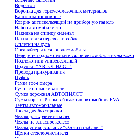
Водосгон
Воронка для горюче-смазочных материалов
Канистры топливные
Коврик антискользящий на приборную панель
Набор автомобилиста
Накидка на спинку сиденья
Накидки для перевозки собак
Оплетки на руль
Органайзеры в салон автомобиля
Передние подлокотники в салон автомобиля из экокожи
Подлокотник универсальный
Подушки "АВТОПИЛОТ"
Провода прикуривания
Пуфик
Рамка гос-номера
Ручные опрыскиватели
Сумка дорожная АВТОПИЛОТ
Сумки-органайзеры в багажник автомобиля EVA
Тенты автомобильные
Тросы для буксировки
Чехлы для хранения колес
Чехлы на запасное колесо
Чехлы универсальные "Охота и рыбалка"
Щетки стеклоочистителя