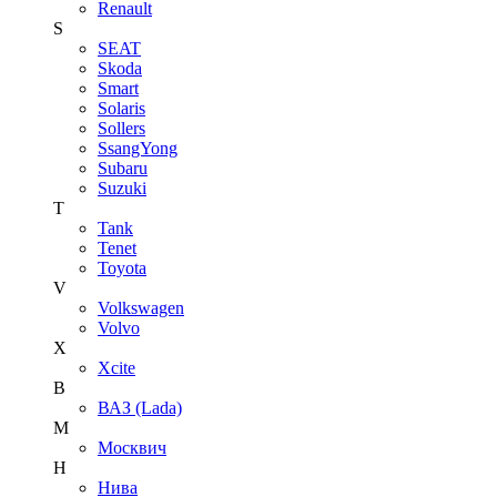
Renault
S
SEAT
Skoda
Smart
Solaris
Sollers
SsangYong
Subaru
Suzuki
T
Tank
Tenet
Toyota
V
Volkswagen
Volvo
X
Xcite
В
ВАЗ (Lada)
М
Москвич
Н
Нива