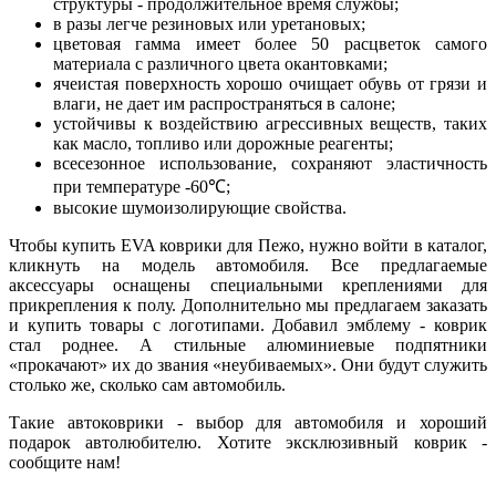
структуры - продолжительное время службы;
в разы легче резиновых или уретановых;
цветовая гамма имеет более 50 расцветок самого
материала с различного цвета окантовками;
ячеистая поверхность хорошо очищает обувь от грязи и
влаги, не дает им распространяться в салоне;
устойчивы к воздействию агрессивных веществ, таких
как масло, топливо или дорожные реагенты;
всесезонное использование, сохраняют эластичность
при температуре -60℃;
высокие шумоизолирующие свойства.
Чтобы купить EVA коврики для Пежо, нужно войти в каталог,
кликнуть на модель автомобиля. Все предлагаемые
аксессуары оснащены специальными креплениями для
прикрепления к полу. Дополнительно мы предлагаем заказать
и купить товары с логотипами. Добавил эмблему - коврик
стал роднее. А стильные алюминиевые подпятники
«прокачают» их до звания «неубиваемых». Они будут служить
столько же, сколько сам автомобиль.
Такие автоковрики - выбор для автомобиля и хороший
подарок автолюбителю. Хотите эксклюзивный коврик -
сообщите нам!