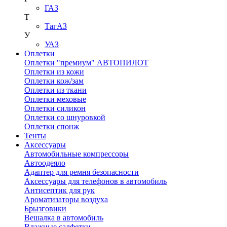
ГАЗ
Т
ТагАЗ
У
УАЗ
Оплетки
Оплетки "премиум" АВТОПИЛОТ
Оплетки из кожи
Оплетки кож/зам
Оплетки из ткани
Оплетки меховые
Оплетки силикон
Оплетки со шнуровкой
Оплетки спонж
Тенты
Аксессуары
Автомобильные компрессоры
Автоодеяло
Адаптер для ремня безопасности
Аксессуары для телефонов в автомобиль
Антисептик для рук
Ароматизаторы воздуха
Брызговики
Вешалка в автомобиль
Влажные салфетки