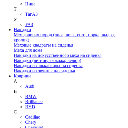
Нива
Т
ТагАЗ
У
УАЗ
Накидки
Мех дорогих пород (лиса, волк, енот, норка, выдра,
кролик)
Меховые квадраты на сиденья
Меха для дома
Накидки из искусственного меха на сиденья
Накидки (летние, экокожа, велюр)
Накидки из алькантары на сиденья
Накидки из овчины на сиденья
Коврики
A
Audi
B
BMW
Brilliance
BYD
C
Cadillac
Chery
Chevrolet