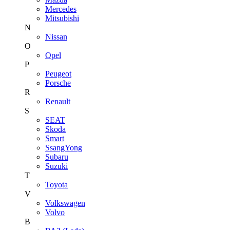
Mercedes
Mitsubishi
N
Nissan
O
Opel
P
Peugeot
Porsche
R
Renault
S
SEAT
Skoda
Smart
SsangYong
Subaru
Suzuki
T
Toyota
V
Volkswagen
Volvo
В