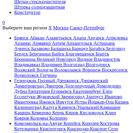
Щетки стеклоочистителя
Шторка солнцезащитная
Конструктор
0
Выберите ваш регион
X
Москва
Санкт-Петербург
Брянск
Абакан
Альметьевск
Анапа
Ангарск
Апрелевка
Арзамас
Армавир
Артем
Архангельск
Астрахань
Ачинск
Балаково
Балашиха
Барнаул
Батайск
Белгород
Бердск
Березники
Бийск
Благовещенск
Братск
Бронницы
Великий Новгород
Видное
Владивосток
Владикавказ
Владимир
Волгоград
Волгодонск
Волжский
Вологда
Волоколамск
Воронеж
Воскресенск
Всеволожск
Гатчина
Геленджик
Грозный
Дзержинск
Дзержинский
Димитровград
Дмитров
Долгопрудный
Домодедово
Дубна
Евпатория
Егорьевск
Екатеринбург
Елец
Ессентуки
Жуковский
Звенигород
Златоуст
Иваново
Ивантеевка
Ижевск
Иркутск
Истра
Йошкар-Ола
Казань
Калининград
Калуга
Каменск-Уральский
Камышин
Кашира
Кемерово
Керчь
Киров
Кисловодск
Клин
Ковров
Коломна
Колпино
Комсомольск-на-Амуре
Копейск
Королев
Кострома
Котельники
Красногорск
Краснодар
Красное Село