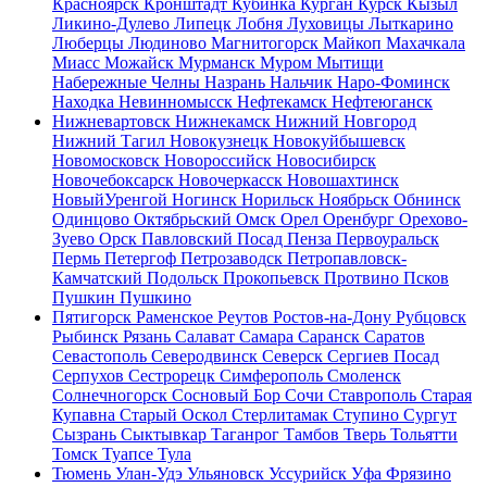
Красноярск
Кронштадт
Кубинка
Курган
Курск
Кызыл
Ликино-Дулево
Липецк
Лобня
Луховицы
Лыткарино
Люберцы
Людиново
Магнитогорск
Майкоп
Махачкала
Миасс
Можайск
Мурманск
Муром
Мытищи
Набережные Челны
Назрань
Нальчик
Наро-Фоминск
Находка
Невинномысск
Нефтекамск
Нефтеюганск
Нижневартовск
Нижнекамск
Нижний Новгород
Нижний Тагил
Новокузнецк
Новокуйбышевск
Новомосковск
Новороссийск
Новосибирск
Новочебоксарск
Новочеркасск
Новошахтинск
НовыйУренгой
Ногинск
Норильск
Ноябрьск
Обнинск
Одинцово
Октябрьский
Омск
Орел
Оренбург
Орехово-
Зуево
Орск
Павловский Посад
Пенза
Первоуральск
Пермь
Петергоф
Петрозаводск
Петропавловск-
Камчатский
Подольск
Прокопьевск
Протвино
Псков
Пушкин
Пушкино
Пятигорск
Раменское
Реутов
Ростов-на-Дону
Рубцовск
Рыбинск
Рязань
Салават
Самара
Саранск
Саратов
Севастополь
Северодвинск
Северск
Сергиев Посад
Серпухов
Сестрорецк
Симферополь
Смоленск
Солнечногорск
Сосновый Бор
Сочи
Ставрополь
Старая
Купавна
Старый Оскол
Стерлитамак
Ступино
Сургут
Сызрань
Сыктывкар
Таганрог
Тамбов
Тверь
Тольятти
Томск
Туапсе
Тула
Тюмень
Улан-Удэ
Ульяновск
Уссурийск
Уфа
Фрязино