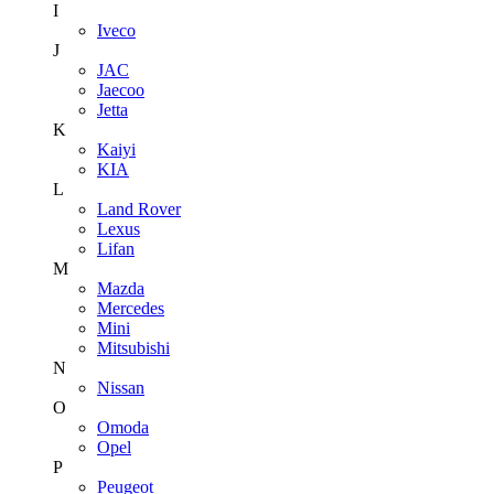
I
Iveco
J
JAC
Jaecoo
Jetta
K
Kaiyi
KIA
L
Land Rover
Lexus
Lifan
M
Mazda
Mercedes
Mini
Mitsubishi
N
Nissan
O
Omoda
Opel
P
Peugeot