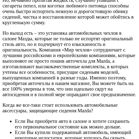
Но, нечаянно пролитая жидкость, случайно упавший с
сигареты пепел, или коготки любимого питомца способны
очень быстро испортить нежную и дорогостоящую обивку
сидений, чистка и восстановление которой может обойтись в
кругленькую сумму.
Но выход есть – это установка автомобильных чехлов в
салоне Мазды, которые не только не испортят оригинальный
стиль авто, но и подчеркнут его изысканность и
оригинальность. Компания «Мир чехлов» сотрудничает с
лучшими российскими и европейскими компаниями, которые
выполняют не просто пошив авточехла для Mazda, а
изготавливают высококачественные комплекты, в которых
учтены все особенности, присущие сиденьям моделей,
выпущенных компанией в разные годы. Именно поэтому,
приобретая авточехлы в нашем магазине, Вы можете быть на
все 100% уверены в том, что они идеально сядут на
автосидения и в полной мере оправдают свое предназначение.
Когда же все-таки стоит использовать автомобильные
аксессуары, защищающие сидения Mazda?
Если Вы приобрети авто в салоне и хотите сохранить
его первоначальное состояние как можно дольше.
Если Вы купили подержанный автомобиль, имеющий
некоторые недостатки, которые хотелось бы скрыть.