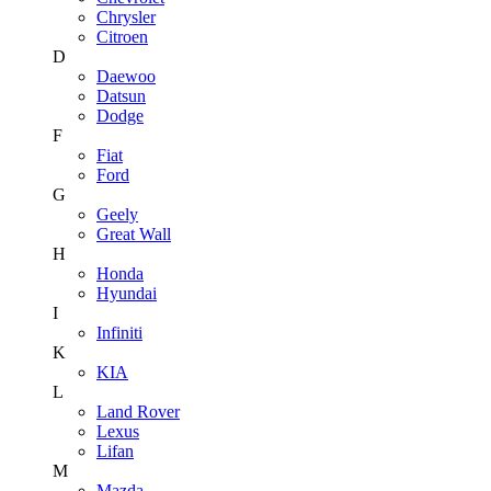
Chrysler
Citroen
D
Daewoo
Datsun
Dodge
F
Fiat
Ford
G
Geely
Great Wall
H
Honda
Hyundai
I
Infiniti
K
KIA
L
Land Rover
Lexus
Lifan
M
Mazda