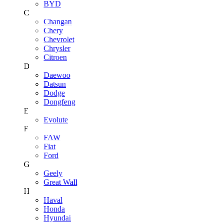
BYD
C
Changan
Chery
Chevrolet
Chrysler
Citroen
D
Daewoo
Datsun
Dodge
Dongfeng
E
Evolute
F
FAW
Fiat
Ford
G
Geely
Great Wall
H
Haval
Honda
Hyundai