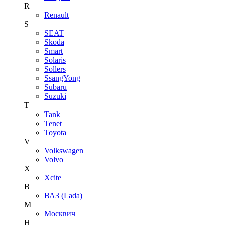
R
Renault
S
SEAT
Skoda
Smart
Solaris
Sollers
SsangYong
Subaru
Suzuki
T
Tank
Tenet
Toyota
V
Volkswagen
Volvo
X
Xcite
В
ВАЗ (Lada)
М
Москвич
Н