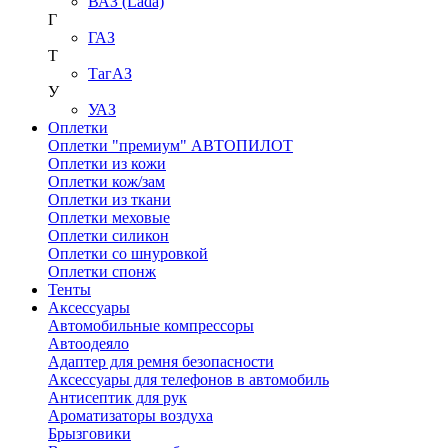
ВАЗ (Lada)
Г
ГАЗ
Т
ТагАЗ
У
УАЗ
Оплетки
Оплетки "премиум" АВТОПИЛОТ
Оплетки из кожи
Оплетки кож/зам
Оплетки из ткани
Оплетки меховые
Оплетки силикон
Оплетки со шнуровкой
Оплетки спонж
Тенты
Аксессуары
Автомобильные компрессоры
Автоодеяло
Адаптер для ремня безопасности
Аксессуары для телефонов в автомобиль
Антисептик для рук
Ароматизаторы воздуха
Брызговики