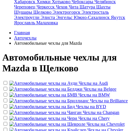
Хабаровск
Химки
Хотьково
Чебоксары
Челябинск
Череповец
Черкесск
Чехов
Чита
Шатура
Шахты
Шушары
Щелково
Электрогорск
Электросталь
Электроугли
Элиста
Энгельс
Южно-Сахалинск
Якутск
Ярославль
Малаховка
Главная
Авточехлы
Автомобильные чехлы для Mazda
Автомобильные чехлы для
Mazda в Щелково
Чехлы на
Audi
Чехлы на
Belgee
Чехлы на
BMW
Чехлы на
Brilliance
Чехлы на
BYD
Чехлы на
Changan
Чехлы на
Chery
Чехлы на
Chevrolet
Чехлы на
Chrysler