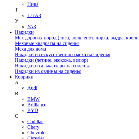
Нива
Т
ТагАЗ
У
УАЗ
Накидки
Мех дорогих пород (лиса, волк, енот, норка, выдра, кроли
Меховые квадраты на сиденья
Меха для дома
Накидки из искусственного меха на сиденья
Накидки (летние, экокожа, велюр)
Накидки из алькантары на сиденья
Накидки из овчины на сиденья
Коврики
A
Audi
B
BMW
Brilliance
BYD
C
Cadillac
Chery
Chevrolet
Chrysler