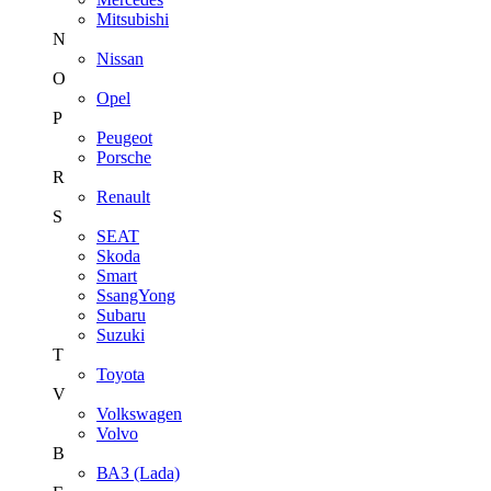
Mitsubishi
N
Nissan
O
Opel
P
Peugeot
Porsche
R
Renault
S
SEAT
Skoda
Smart
SsangYong
Subaru
Suzuki
T
Toyota
V
Volkswagen
Volvo
В
ВАЗ (Lada)