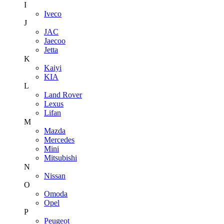
I
Iveco
J
JAC
Jaecoo
Jetta
K
Kaiyi
KIA
L
Land Rover
Lexus
Lifan
M
Mazda
Mercedes
Mini
Mitsubishi
N
Nissan
O
Omoda
Opel
P
Peugeot