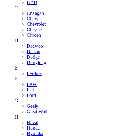
BYD
C
Changan
Chery
Chevrolet
Chrysler
Citroen
D
Daewoo
Datsun
Dodge
Dongfeng
E
Evolute
F
FAW
Fiat
Ford
G
Geely
Great Wall
H
Haval
Honda
Hyundai