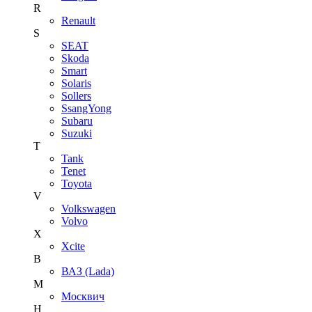
R
Renault
S
SEAT
Skoda
Smart
Solaris
Sollers
SsangYong
Subaru
Suzuki
T
Tank
Tenet
Toyota
V
Volkswagen
Volvo
X
Xcite
В
ВАЗ (Lada)
М
Москвич
Н