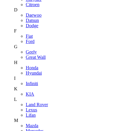
Citroen
D
Daewoo
Datsun
Dodge
F
Fiat
Ford
G
Geely
Great Wall
H
Honda
Hyundai
I
Infiniti
K
KIA
L
Land Rover
Lexus
Lifan
M
Mazda
Mercedes