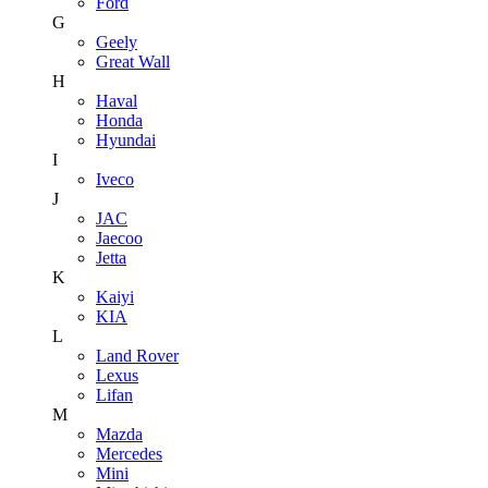
Ford
G
Geely
Great Wall
H
Haval
Honda
Hyundai
I
Iveco
J
JAC
Jaecoo
Jetta
K
Kaiyi
KIA
L
Land Rover
Lexus
Lifan
M
Mazda
Mercedes
Mini