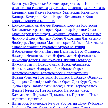
Ессентуки
Жуковский
Звенигород
Златоуст
Иваново
Ивантеевка
Ижевск
Иркутск
Истра
Йошкар-Ола
Казань
Калининград
Калуга
Каменск-Уральский
Камышин
Кашира
Кемерово
Керчь
Киров
Кисловодск
Клин
Ковров
Коломна
Колпино
Комсомольск-на-Амуре
Копейск
Королев
Кострома
Котельники
Красногорск
Краснодар
Красное Село
Красноярск
Кронштадт
Кубинка
Курган
Курск
Кызыл
Ликино-Дулево
Липецк
Лобня
Луховицы
Лыткарино
Люберцы
Людиново
Магнитогорск
Майкоп
Махачкала
Миасс
Можайск
Мурманск
Муром
Мытищи
Набережные Челны
Назрань
Нальчик
Наро-Фоминск
Находка
Невинномысск
Нефтекамск
Нефтеюганск
Нижневартовск
Нижнекамск
Нижний Новгород
Нижний Тагил
Новокузнецк
Новокуйбышевск
Новомосковск
Новороссийск
Новосибирск
Новочебоксарск
Новочеркасск
Новошахтинск
НовыйУренгой
Ногинск
Норильск
Ноябрьск
Обнинск
Одинцово
Октябрьский
Омск
Орел
Оренбург
Орехово-
Зуево
Орск
Павловский Посад
Пенза
Первоуральск
Пермь
Петергоф
Петрозаводск
Петропавловск-
Камчатский
Подольск
Прокопьевск
Протвино
Псков
Пушкин
Пушкино
Пятигорск
Раменское
Реутов
Ростов-на-Дону
Рубцовск
Рыбинск
Рязань
Салават
Самара
Саранск
Саратов