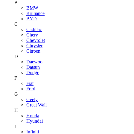
B
BMW
Brilliance
BYD
C
Cadillac
Chery
Chevrolet
Chrysler
Citroen
D
Daewoo
Datsun
Dodge
F
Fiat
Ford
G
Geely
Great Wall
H
Honda
Hyundai
I
Infiniti