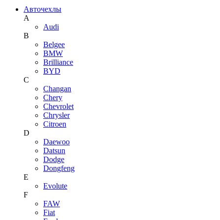
Авточехлы
A
Audi
B
Belgee
BMW
Brilliance
BYD
C
Changan
Chery
Chevrolet
Chrysler
Citroen
D
Daewoo
Datsun
Dodge
Dongfeng
E
Evolute
F
FAW
Fiat