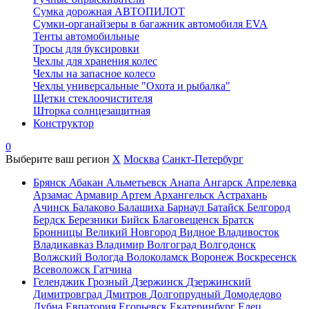
Сумка дорожная АВТОПИЛОТ
Сумки-органайзеры в багажник автомобиля EVA
Тенты автомобильные
Тросы для буксировки
Чехлы для хранения колес
Чехлы на запасное колесо
Чехлы универсальные "Охота и рыбалка"
Щетки стеклоочистителя
Шторка солнцезащитная
Конструктор
0
Выберите ваш регион
X
Москва
Санкт-Петербург
Брянск
Абакан
Альметьевск
Анапа
Ангарск
Апрелевка
Арзамас
Армавир
Артем
Архангельск
Астрахань
Ачинск
Балаково
Балашиха
Барнаул
Батайск
Белгород
Бердск
Березники
Бийск
Благовещенск
Братск
Бронницы
Великий Новгород
Видное
Владивосток
Владикавказ
Владимир
Волгоград
Волгодонск
Волжский
Вологда
Волоколамск
Воронеж
Воскресенск
Всеволожск
Гатчина
Геленджик
Грозный
Дзержинск
Дзержинский
Димитровград
Дмитров
Долгопрудный
Домодедово
Дубна
Евпатория
Егорьевск
Екатеринбург
Елец