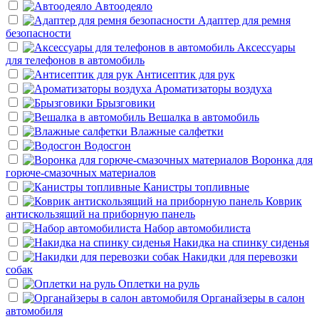
Автоодеяло
Адаптер для ремня
безопасности
Аксессуары
для телефонов в автомобиль
Антисептик для рук
Ароматизаторы воздуха
Брызговики
Вешалка в автомобиль
Влажные салфетки
Водосгон
Воронка для
горюче-смазочных материалов
Канистры топливные
Коврик
антискользящий на приборную панель
Набор автомобилиста
Накидка на спинку сиденья
Накидки для перевозки
собак
Оплетки на руль
Органайзеры в салон
автомобиля