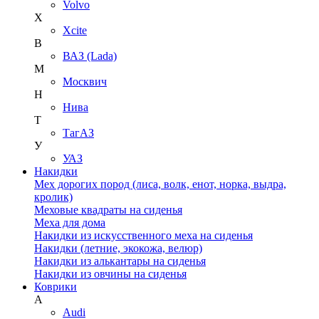
Volvo
X
Xcite
В
ВАЗ (Lada)
М
Москвич
Н
Нива
Т
ТагАЗ
У
УАЗ
Накидки
Мех дорогих пород (лиса, волк, енот, норка, выдра,
кролик)
Меховые квадраты на сиденья
Меха для дома
Накидки из искусственного меха на сиденья
Накидки (летние, экокожа, велюр)
Накидки из алькантары на сиденья
Накидки из овчины на сиденья
Коврики
A
Audi