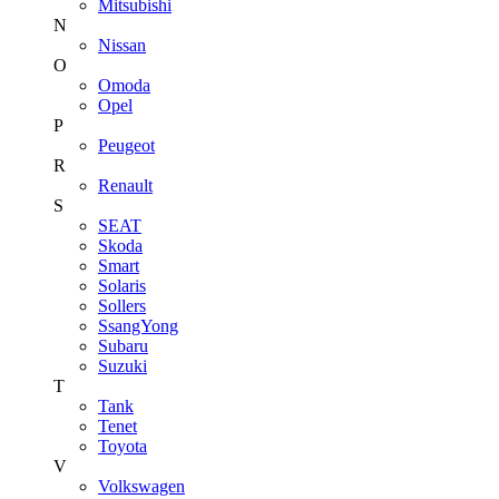
Mitsubishi
N
Nissan
O
Omoda
Opel
P
Peugeot
R
Renault
S
SEAT
Skoda
Smart
Solaris
Sollers
SsangYong
Subaru
Suzuki
T
Tank
Tenet
Toyota
V
Volkswagen