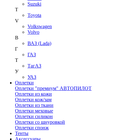
Suzuki
T
Toyota
V
Volkswagen
Volvo
В
ВАЗ (Lada)
Г
ГАЗ
Т
ТагАЗ
У
УАЗ
Оплетки
Оплетки "премиум" АВТОПИЛОТ
Оплетки из кожи
Оплетки кож/зам
Оплетки из ткани
Оплетки меховые
Оплетки силикон
Оплетки со шнуровкой
Оплетки спонж
Тенты
Аксессуары