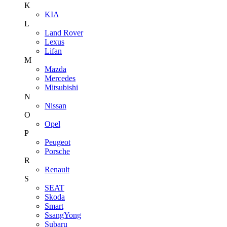
K
KIA
L
Land Rover
Lexus
Lifan
M
Mazda
Mercedes
Mitsubishi
N
Nissan
O
Opel
P
Peugeot
Porsche
R
Renault
S
SEAT
Skoda
Smart
SsangYong
Subaru