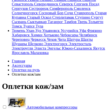
Севастополь
Северодвинск
Северск
Сергиев Посад
Серпухов
Сестрорецк
Симферополь
Смоленск
Солнечногорск
Сосновый Бор
Сочи
Ставрополь
Старая
Купавна
Старый Оскол
Стерлитамак
Ступино
Сургут
Сызрань
Сыктывкар
Таганрог
Тамбов
Тверь
Тольятти
Томск
Туапсе
Тула
Тюмень
Улан-Удэ
Ульяновск
Уссурийск
Уфа
Фрязино
Хабаровск
Химки
Хотьково
Чебоксары
Челябинск
Череповец
Черкесск
Чехов
Чита
Шатура
Шахты
Шушары
Щелково
Электрогорск
Электросталь
Электроугли
Элиста
Энгельс
Южно-Сахалинск
Якутск
Ярославль
Малаховка
Главная
Аксессуары
Оплетки на руль
Оплетки кож/зам
Оплетки кож/зам
Автомобильные компрессоры