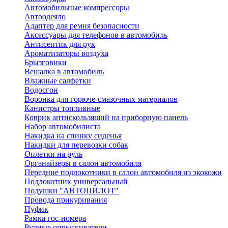
Автомобильные компрессоры
Автоодеяло
Адаптер для ремня безопасности
Аксессуары для телефонов в автомобиль
Антисептик для рук
Ароматизаторы воздуха
Брызговики
Вешалка в автомобиль
Влажные салфетки
Водосгон
Воронка для горюче-смазочных материалов
Канистры топливные
Коврик антискользящий на приборную панель
Набор автомобилиста
Накидка на спинку сиденья
Накидки для перевозки собак
Оплетки на руль
Органайзеры в салон автомобиля
Передние подлокотники в салон автомобиля из экокожи
Подлокотник универсальный
Подушки "АВТОПИЛОТ"
Провода прикуривания
Пуфик
Рамка гос-номера
Ручные опрыскиватели