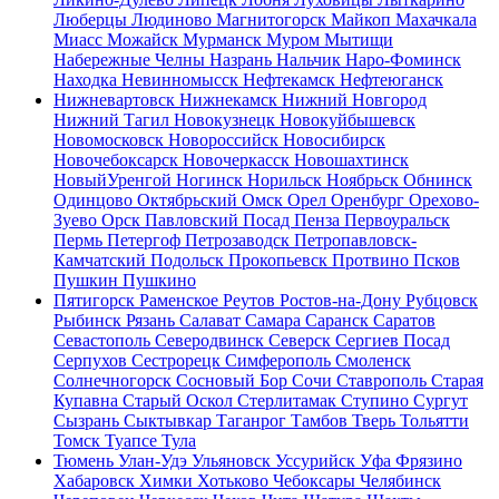
Люберцы
Людиново
Магнитогорск
Майкоп
Махачкала
Миасс
Можайск
Мурманск
Муром
Мытищи
Набережные Челны
Назрань
Нальчик
Наро-Фоминск
Находка
Невинномысск
Нефтекамск
Нефтеюганск
Нижневартовск
Нижнекамск
Нижний Новгород
Нижний Тагил
Новокузнецк
Новокуйбышевск
Новомосковск
Новороссийск
Новосибирск
Новочебоксарск
Новочеркасск
Новошахтинск
НовыйУренгой
Ногинск
Норильск
Ноябрьск
Обнинск
Одинцово
Октябрьский
Омск
Орел
Оренбург
Орехово-
Зуево
Орск
Павловский Посад
Пенза
Первоуральск
Пермь
Петергоф
Петрозаводск
Петропавловск-
Камчатский
Подольск
Прокопьевск
Протвино
Псков
Пушкин
Пушкино
Пятигорск
Раменское
Реутов
Ростов-на-Дону
Рубцовск
Рыбинск
Рязань
Салават
Самара
Саранск
Саратов
Севастополь
Северодвинск
Северск
Сергиев Посад
Серпухов
Сестрорецк
Симферополь
Смоленск
Солнечногорск
Сосновый Бор
Сочи
Ставрополь
Старая
Купавна
Старый Оскол
Стерлитамак
Ступино
Сургут
Сызрань
Сыктывкар
Таганрог
Тамбов
Тверь
Тольятти
Томск
Туапсе
Тула
Тюмень
Улан-Удэ
Ульяновск
Уссурийск
Уфа
Фрязино
Хабаровск
Химки
Хотьково
Чебоксары
Челябинск