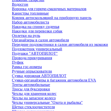
Водосгон
Воронка для горюче-смазочных материалов
Канистры топливные
Коврик антискользящий на приборную панель
Набор автомобилиста
Накидка на спинку сиденья
Накидки для перевозки собак
Оплетки на руль
Органайзеры в салон автомобиля
Передние подлокотники в салон автомобиля из экокожи
Подлокотник универсальный
Подушки "АВТОПИЛОТ"
Провода прикуривания
Пуфик
Рамка гос-номера
Ручные опрыскиватели
Сумка дорожная АВТОПИЛОТ
Сумки-органайзеры в багажник автомобиля EVA
Тенты автомобильные
Тросы для буксировки
Чехлы для хранения колес
Чехлы на запасное колесо
Чехлы универсальные "Охота и рыбалка"
Щетки стеклоочистителя