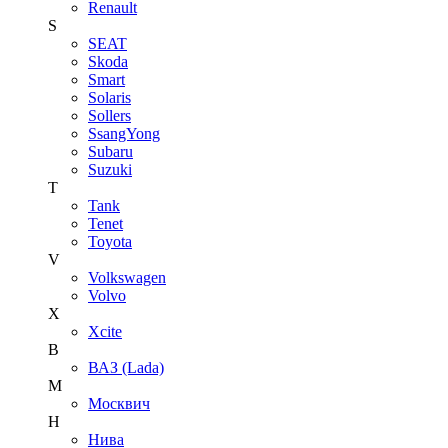
Renault
S
SEAT
Skoda
Smart
Solaris
Sollers
SsangYong
Subaru
Suzuki
T
Tank
Tenet
Toyota
V
Volkswagen
Volvo
X
Xcite
В
ВАЗ (Lada)
М
Москвич
Н
Нива