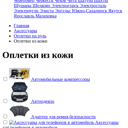
Череповец
Черкесск
Чехов
Чита
Шатура
Шахты
Шушары
Щелково
Электрогорск
Электросталь
Электроугли
Элиста
Энгельс
Южно-Сахалинск
Якутск
Ярославль
Малаховка
Главная
Аксессуары
Оплетки на руль
Оплетки из кожи
Оплетки из кожи
Автомобильные компрессоры
Автоодеяло
Адаптер для ремня безопасности
Аксессуары
для телефонов в автомобиль