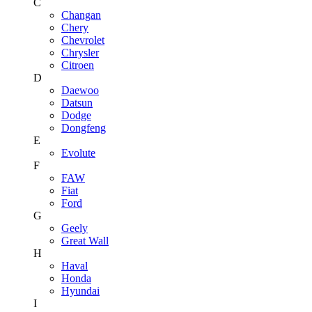
C
Changan
Chery
Chevrolet
Chrysler
Citroen
D
Daewoo
Datsun
Dodge
Dongfeng
E
Evolute
F
FAW
Fiat
Ford
G
Geely
Great Wall
H
Haval
Honda
Hyundai
I