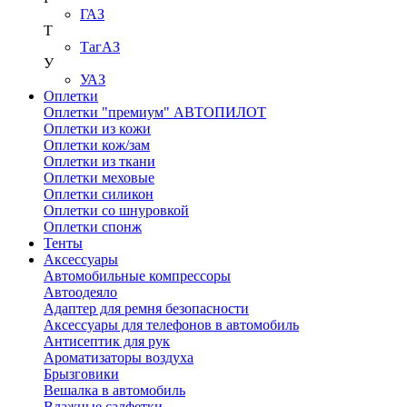
ГАЗ
Т
ТагАЗ
У
УАЗ
Оплетки
Оплетки "премиум" АВТОПИЛОТ
Оплетки из кожи
Оплетки кож/зам
Оплетки из ткани
Оплетки меховые
Оплетки силикон
Оплетки со шнуровкой
Оплетки спонж
Тенты
Аксессуары
Автомобильные компрессоры
Автоодеяло
Адаптер для ремня безопасности
Аксессуары для телефонов в автомобиль
Антисептик для рук
Ароматизаторы воздуха
Брызговики
Вешалка в автомобиль
Влажные салфетки