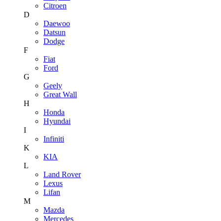
Citroen
D
Daewoo
Datsun
Dodge
F
Fiat
Ford
G
Geely
Great Wall
H
Honda
Hyundai
I
Infiniti
K
KIA
L
Land Rover
Lexus
Lifan
M
Mazda
Mercedes