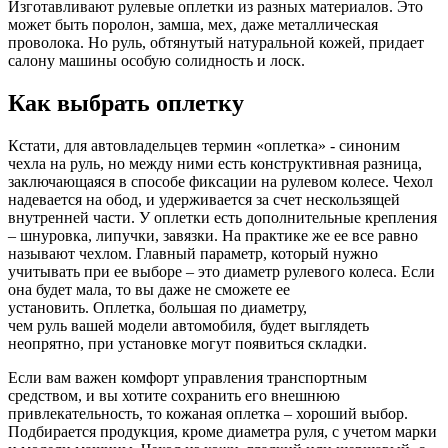
Изготавливают рулевые оплетки из разных материалов. Это
может быть поролон, замша, мех, даже металлическая
проволока. Но руль, обтянутый натуральной кожей, придает
салону машины особую солидность и лоск.
Как выбрать оплетку
Кстати, для автовладельцев термин «оплетка» - синоним
чехла на руль, но между ними есть конструктивная разница,
заключающаяся в способе фиксации на рулевом колесе. Чехол
надевается на обод, и удерживается за счет нескользящей
внутренней части. У оплетки есть дополнительные крепления
– шнуровка, липучки, завязки. На практике же ее все равно
называют чехлом. Главный параметр, который нужно
учитывать при ее выборе – это диаметр рулевого колеса. Если
она будет мала, то вы даже не сможете ее
установить. Оплетка, большая по диаметру,
чем руль вашей модели автомобиля, будет выглядеть
неопрятно, при установке могут появиться складки.
Если вам важен комфорт управления транспортным
средством, и вы хотите сохранить его внешнюю
привлекательность, то кожаная оплетка – хороший выбор.
Подбирается продукция, кроме диаметра руля, с учетом марки