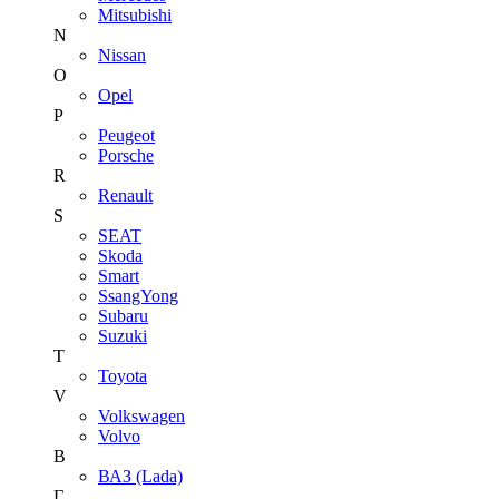
Mitsubishi
N
Nissan
O
Opel
P
Peugeot
Porsche
R
Renault
S
SEAT
Skoda
Smart
SsangYong
Subaru
Suzuki
T
Toyota
V
Volkswagen
Volvo
В
ВАЗ (Lada)
Г