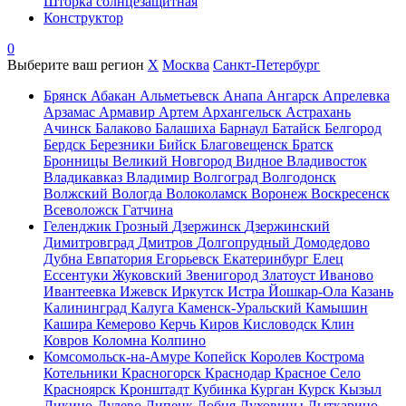
Шторка солнцезащитная
Конструктор
0
Выберите ваш регион
X
Москва
Санкт-Петербург
Брянск
Абакан
Альметьевск
Анапа
Ангарск
Апрелевка
Арзамас
Армавир
Артем
Архангельск
Астрахань
Ачинск
Балаково
Балашиха
Барнаул
Батайск
Белгород
Бердск
Березники
Бийск
Благовещенск
Братск
Бронницы
Великий Новгород
Видное
Владивосток
Владикавказ
Владимир
Волгоград
Волгодонск
Волжский
Вологда
Волоколамск
Воронеж
Воскресенск
Всеволожск
Гатчина
Геленджик
Грозный
Дзержинск
Дзержинский
Димитровград
Дмитров
Долгопрудный
Домодедово
Дубна
Евпатория
Егорьевск
Екатеринбург
Елец
Ессентуки
Жуковский
Звенигород
Златоуст
Иваново
Ивантеевка
Ижевск
Иркутск
Истра
Йошкар-Ола
Казань
Калининград
Калуга
Каменск-Уральский
Камышин
Кашира
Кемерово
Керчь
Киров
Кисловодск
Клин
Ковров
Коломна
Колпино
Комсомольск-на-Амуре
Копейск
Королев
Кострома
Котельники
Красногорск
Краснодар
Красное Село
Красноярск
Кронштадт
Кубинка
Курган
Курск
Кызыл
Ликино-Дулево
Липецк
Лобня
Луховицы
Лыткарино