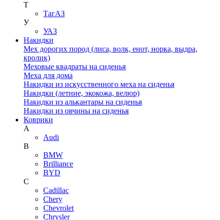
Т
ТагАЗ
У
УАЗ
Накидки
Мех дорогих пород (лиса, волк, енот, норка, выдра,
кролик)
Меховые квадраты на сиденья
Меха для дома
Накидки из искусственного меха на сиденья
Накидки (летние, экокожа, велюр)
Накидки из алькантары на сиденья
Накидки из овчины на сиденья
Коврики
A
Audi
B
BMW
Brilliance
BYD
C
Cadillac
Chery
Chevrolet
Chrysler