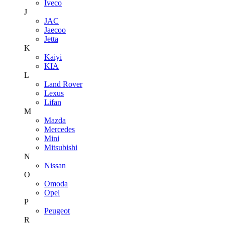
Iveco
J
JAC
Jaecoo
Jetta
K
Kaiyi
KIA
L
Land Rover
Lexus
Lifan
M
Mazda
Mercedes
Mini
Mitsubishi
N
Nissan
O
Omoda
Opel
P
Peugeot
R