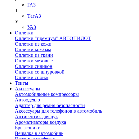
ГАЗ
Т
ТагАЗ
У
УАЗ
Оплетки
Оплетки "премиум" АВТОПИЛОТ
Оплетки из кожи
Оплетки кож/зам
Оплетки из ткани
Оплетки меховые
Оплетки силикон
Оплетки со шнуровкой
Оплетки спонж
Тенты
Аксессуары
Автомобильные компрессоры
Автоодеяло
Адаптер для ремня безопасности
Аксессуары для телефонов в автомобиль
Антисептик для рук
Ароматизаторы воздуха
Брызговики
Вешалка в автомобиль
Влажные салфетки