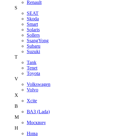
Renault
S
SEAT
Skoda
Smart
Solaris
Sollers
SsangYong
Subaru
Suzuki
T
Tank
Tenet
Toyota
V
Volkswagen
Volvo
X
Xcite
В
ВАЗ (Lada)
М
Москвич
Н
Нива