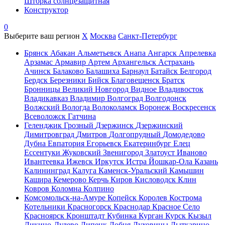
Шторка солнцезащитная
Конструктор
0
Выберите ваш регион
X
Москва
Санкт-Петербург
Брянск
Абакан
Альметьевск
Анапа
Ангарск
Апрелевка
Арзамас
Армавир
Артем
Архангельск
Астрахань
Ачинск
Балаково
Балашиха
Барнаул
Батайск
Белгород
Бердск
Березники
Бийск
Благовещенск
Братск
Бронницы
Великий Новгород
Видное
Владивосток
Владикавказ
Владимир
Волгоград
Волгодонск
Волжский
Вологда
Волоколамск
Воронеж
Воскресенск
Всеволожск
Гатчина
Геленджик
Грозный
Дзержинск
Дзержинский
Димитровград
Дмитров
Долгопрудный
Домодедово
Дубна
Евпатория
Егорьевск
Екатеринбург
Елец
Ессентуки
Жуковский
Звенигород
Златоуст
Иваново
Ивантеевка
Ижевск
Иркутск
Истра
Йошкар-Ола
Казань
Калининград
Калуга
Каменск-Уральский
Камышин
Кашира
Кемерово
Керчь
Киров
Кисловодск
Клин
Ковров
Коломна
Колпино
Комсомольск-на-Амуре
Копейск
Королев
Кострома
Котельники
Красногорск
Краснодар
Красное Село
Красноярск
Кронштадт
Кубинка
Курган
Курск
Кызыл
Ликино-Дулево
Липецк
Лобня
Луховицы
Лыткарино