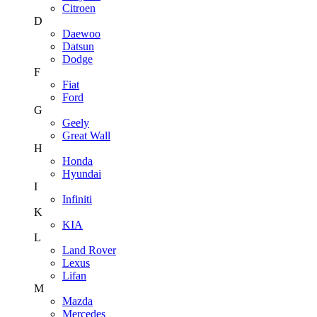
Citroen
D
Daewoo
Datsun
Dodge
F
Fiat
Ford
G
Geely
Great Wall
H
Honda
Hyundai
I
Infiniti
K
KIA
L
Land Rover
Lexus
Lifan
M
Mazda
Mercedes