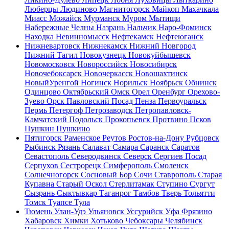
Люберцы
Людиново
Магнитогорск
Майкоп
Махачкала
Миасс
Можайск
Мурманск
Муром
Мытищи
Набережные Челны
Назрань
Нальчик
Наро-Фоминск
Находка
Невинномысск
Нефтекамск
Нефтеюганск
Нижневартовск
Нижнекамск
Нижний Новгород
Нижний Тагил
Новокузнецк
Новокуйбышевск
Новомосковск
Новороссийск
Новосибирск
Новочебоксарск
Новочеркасск
Новошахтинск
НовыйУренгой
Ногинск
Норильск
Ноябрьск
Обнинск
Одинцово
Октябрьский
Омск
Орел
Оренбург
Орехово-
Зуево
Орск
Павловский Посад
Пенза
Первоуральск
Пермь
Петергоф
Петрозаводск
Петропавловск-
Камчатский
Подольск
Прокопьевск
Протвино
Псков
Пушкин
Пушкино
Пятигорск
Раменское
Реутов
Ростов-на-Дону
Рубцовск
Рыбинск
Рязань
Салават
Самара
Саранск
Саратов
Севастополь
Северодвинск
Северск
Сергиев Посад
Серпухов
Сестрорецк
Симферополь
Смоленск
Солнечногорск
Сосновый Бор
Сочи
Ставрополь
Старая
Купавна
Старый Оскол
Стерлитамак
Ступино
Сургут
Сызрань
Сыктывкар
Таганрог
Тамбов
Тверь
Тольятти
Томск
Туапсе
Тула
Тюмень
Улан-Удэ
Ульяновск
Уссурийск
Уфа
Фрязино
Хабаровск
Химки
Хотьково
Чебоксары
Челябинск