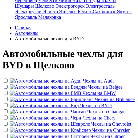
Череповец
Черкесск
Чехов
Чита
Шатура
Шахты
Шушары
Щелково
Электрогорск
Электросталь
Электроугли
Элиста
Энгельс
Южно-Сахалинск
Якутск
Ярославль
Малаховка
Главная
Авточехлы
Автомобильные чехлы для BYD
Автомобильные чехлы для
BYD в Щелково
Чехлы на
Audi
Чехлы на
Belgee
Чехлы на
BMW
Чехлы на
Brilliance
Чехлы на
BYD
Чехлы на
Changan
Чехлы на
Chery
Чехлы на
Chevrolet
Чехлы на
Chrysler
Чехлы на
Citroen