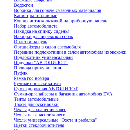
Водосгон
Воронка для горюче-смазочных материалов
Канистры топливные
Коврик антискользящий на приборную панель
Набор автомобилиста
Накидка на спинку сиденья
Накидки для перевозки собак
Оплетки на руль
Органайзеры в салон автомобиля
Передние подлокотники в салон автомобиля из экокожи
Подлокотник универсальный
Подушки "АВТОПИЛОТ"
Провода прикуривания
Пуфик
Рамка гос-номера
Ручные опрыскиватели
Сумка дорожная АВТОПИЛОТ
Сумки-органайзеры в багажник автомобиля EVA
Тенты автомобильные
Тросы для буксировки
Чехлы для хранения колес
Чехлы на запасное колесо
Чехлы универсальные "Охота и рыбалка"
Щетки стеклоочистителя