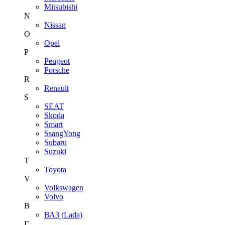
Mitsubishi
N
Nissan
O
Opel
P
Peugeot
Porsche
R
Renault
S
SEAT
Skoda
Smart
SsangYong
Subaru
Suzuki
T
Toyota
V
Volkswagen
Volvo
В
ВАЗ (Lada)
Г