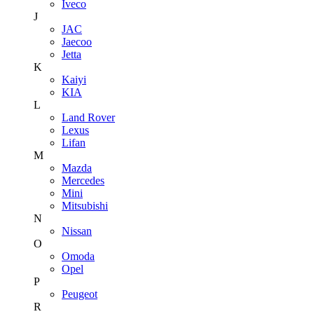
Iveco
J
JAC
Jaecoo
Jetta
K
Kaiyi
KIA
L
Land Rover
Lexus
Lifan
M
Mazda
Mercedes
Mini
Mitsubishi
N
Nissan
O
Omoda
Opel
P
Peugeot
R