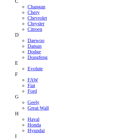
C
Changan
Chery
Chevrolet
Chrysler
Citroen
D
Daewoo
Datsun
Dodge
Dongfeng
E
Evolute
F
FAW
Fiat
Ford
G
Geely
Great Wall
H
Haval
Honda
Hyundai
I