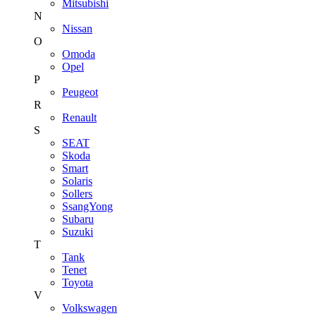
Mitsubishi
N
Nissan
O
Omoda
Opel
P
Peugeot
R
Renault
S
SEAT
Skoda
Smart
Solaris
Sollers
SsangYong
Subaru
Suzuki
T
Tank
Tenet
Toyota
V
Volkswagen