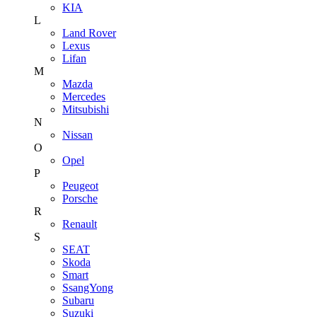
KIA
L
Land Rover
Lexus
Lifan
M
Mazda
Mercedes
Mitsubishi
N
Nissan
O
Opel
P
Peugeot
Porsche
R
Renault
S
SEAT
Skoda
Smart
SsangYong
Subaru
Suzuki