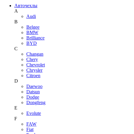
Авточехлы
A
Audi
B
Belgee
BMW
Brilliance
BYD
C
Changan
Chery
Chevrolet
Chrysler
Citroen
D
Daewoo
Datsun
Dodge
Dongfeng
E
Evolute
F
FAW
Fiat