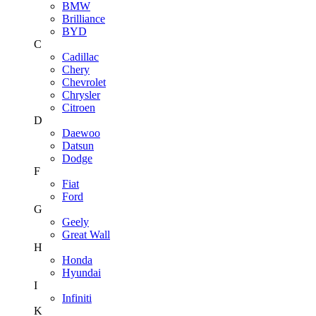
BMW
Brilliance
BYD
C
Cadillac
Chery
Chevrolet
Chrysler
Citroen
D
Daewoo
Datsun
Dodge
F
Fiat
Ford
G
Geely
Great Wall
H
Honda
Hyundai
I
Infiniti
K