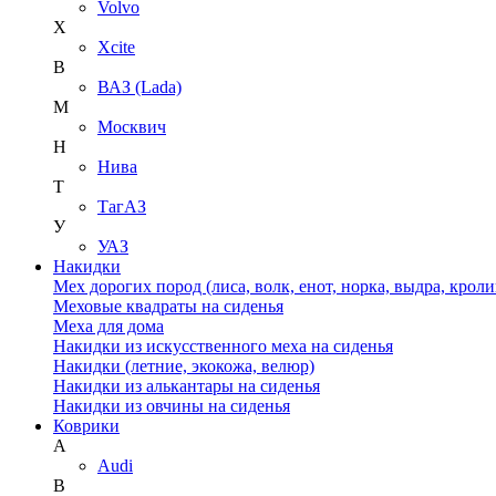
Volvo
X
Xcite
В
ВАЗ (Lada)
М
Москвич
Н
Нива
Т
ТагАЗ
У
УАЗ
Накидки
Мех дорогих пород (лиса, волк, енот, норка, выдра, кроли
Меховые квадраты на сиденья
Меха для дома
Накидки из искусственного меха на сиденья
Накидки (летние, экокожа, велюр)
Накидки из алькантары на сиденья
Накидки из овчины на сиденья
Коврики
A
Audi
B