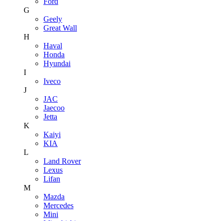
Ford
G
Geely
Great Wall
H
Haval
Honda
Hyundai
I
Iveco
J
JAC
Jaecoo
Jetta
K
Kaiyi
KIA
L
Land Rover
Lexus
Lifan
M
Mazda
Mercedes
Mini