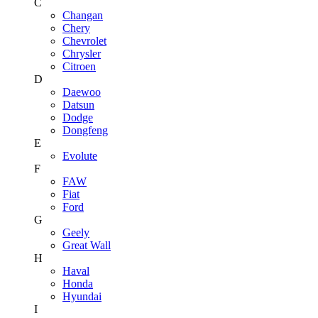
C
Changan
Chery
Chevrolet
Chrysler
Citroen
D
Daewoo
Datsun
Dodge
Dongfeng
E
Evolute
F
FAW
Fiat
Ford
G
Geely
Great Wall
H
Haval
Honda
Hyundai
I