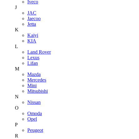
Iveco
J
JAC
Jaecoo
Jetta
K
Kaiyi
KIA
L
Land Rover
Lexus
Lifan
M
Mazda
Mercedes
Mini
Mitsubishi
N
Nissan
O
Omoda
Opel
P
Peugeot
R