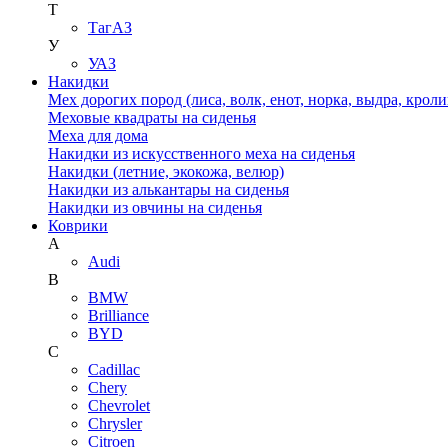
Т
ТагАЗ
У
УАЗ
Накидки
Мех дорогих пород (лиса, волк, енот, норка, выдра, кроли
Меховые квадраты на сиденья
Меха для дома
Накидки из искусственного меха на сиденья
Накидки (летние, экокожа, велюр)
Накидки из алькантары на сиденья
Накидки из овчины на сиденья
Коврики
A
Audi
B
BMW
Brilliance
BYD
C
Cadillac
Chery
Chevrolet
Chrysler
Citroen