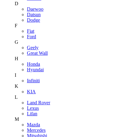
D
Daewoo
Datsun
Dodge
F
Fiat
Ford
G
Geely
Great Wall
H
Honda
Hyundai
I
Infiniti
K
KIA
L
Land Rover
Lexus
Lifan
M
Mazda
Mercedes
Mitsubishi