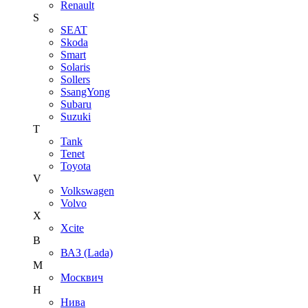
Renault
S
SEAT
Skoda
Smart
Solaris
Sollers
SsangYong
Subaru
Suzuki
T
Tank
Tenet
Toyota
V
Volkswagen
Volvo
X
Xcite
В
ВАЗ (Lada)
М
Москвич
Н
Нива