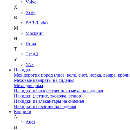
Volvo
X
Xcite
В
ВАЗ (Lada)
М
Москвич
Н
Нива
Т
ТагАЗ
У
УАЗ
Накидки
Мех дорогих пород (лиса, волк, енот, норка, выдра, кроли
Меховые квадраты на сиденья
Меха для дома
Накидки из искусственного меха на сиденья
Накидки (летние, экокожа, велюр)
Накидки из алькантары на сиденья
Накидки из овчины на сиденья
Коврики
A
Audi
B