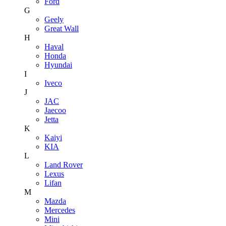
Ford
G
Geely
Great Wall
H
Haval
Honda
Hyundai
I
Iveco
J
JAC
Jaecoo
Jetta
K
Kaiyi
KIA
L
Land Rover
Lexus
Lifan
M
Mazda
Mercedes
Mini