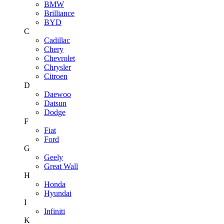
BMW
Brilliance
BYD
C
Cadillac
Chery
Chevrolet
Chrysler
Citroen
D
Daewoo
Datsun
Dodge
F
Fiat
Ford
G
Geely
Great Wall
H
Honda
Hyundai
I
Infiniti
K