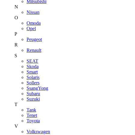
Mitsubishi
N
Nissan
O
Omoda
Opel
P
Peugeot
R
Renault
S
SEAT
Skoda
Smart
Solaris
Sollers
SsangYong
Subaru
Suzuki
T
Tank
Tenet
Toyota
V
Volkswagen