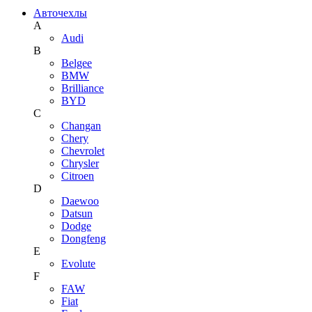
Авточехлы
A
Audi
B
Belgee
BMW
Brilliance
BYD
C
Changan
Chery
Chevrolet
Chrysler
Citroen
D
Daewoo
Datsun
Dodge
Dongfeng
E
Evolute
F
FAW
Fiat