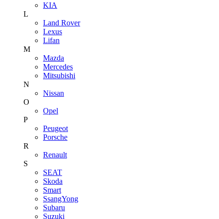
KIA
L
Land Rover
Lexus
Lifan
M
Mazda
Mercedes
Mitsubishi
N
Nissan
O
Opel
P
Peugeot
Porsche
R
Renault
S
SEAT
Skoda
Smart
SsangYong
Subaru
Suzuki