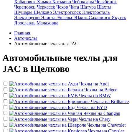
Хабаровск
Химки
Хотьково
Чебоксары
Челябинск
Череповец
Черкесск
Чехов
Чита
Шатура
Шахты
Шушары
Щелково
Электрогорск
Электросталь
Электроугли
Элиста
Энгельс
Южно-Сахалинск
Якутск
Ярославль
Малаховка
Главная
Авточехлы
Автомобильные чехлы для JAC
Автомобильные чехлы для
JAC в Щелково
Чехлы на
Audi
Чехлы на
Belgee
Чехлы на
BMW
Чехлы на
Brilliance
Чехлы на
BYD
Чехлы на
Changan
Чехлы на
Chery
Чехлы на
Chevrolet
Чехлы на
Chrysler