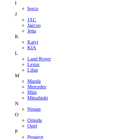
I
Iveco
J
JAC
Jaecoo
Jetta
K
Kaiyi
KIA
L
Land Rover
Lexus
Lifan
M
Mazda
Mercedes
Mini
Mitsubishi
N
Nissan
O
Omoda
Opel
P
Peugeot