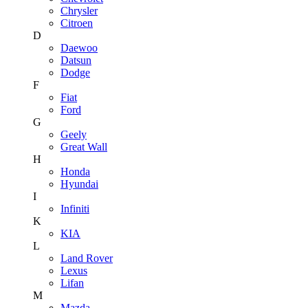
Chrysler
Citroen
D
Daewoo
Datsun
Dodge
F
Fiat
Ford
G
Geely
Great Wall
H
Honda
Hyundai
I
Infiniti
K
KIA
L
Land Rover
Lexus
Lifan
M
Mazda