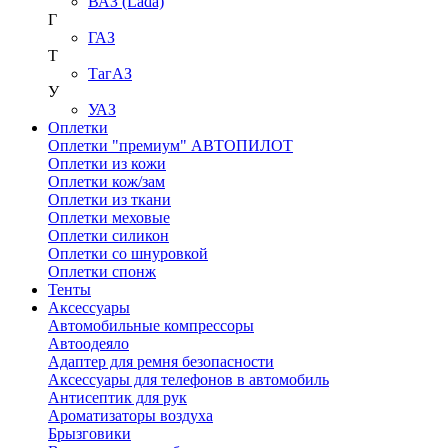
ВАЗ (Lada)
Г
ГАЗ
Т
ТагАЗ
У
УАЗ
Оплетки
Оплетки "премиум" АВТОПИЛОТ
Оплетки из кожи
Оплетки кож/зам
Оплетки из ткани
Оплетки меховые
Оплетки силикон
Оплетки со шнуровкой
Оплетки спонж
Тенты
Аксессуары
Автомобильные компрессоры
Автоодеяло
Адаптер для ремня безопасности
Аксессуары для телефонов в автомобиль
Антисептик для рук
Ароматизаторы воздуха
Брызговики