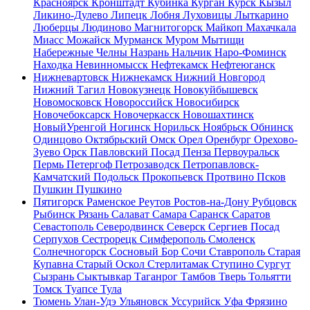
Красноярск
Кронштадт
Кубинка
Курган
Курск
Кызыл
Ликино-Дулево
Липецк
Лобня
Луховицы
Лыткарино
Люберцы
Людиново
Магнитогорск
Майкоп
Махачкала
Миасс
Можайск
Мурманск
Муром
Мытищи
Набережные Челны
Назрань
Нальчик
Наро-Фоминск
Находка
Невинномысск
Нефтекамск
Нефтеюганск
Нижневартовск
Нижнекамск
Нижний Новгород
Нижний Тагил
Новокузнецк
Новокуйбышевск
Новомосковск
Новороссийск
Новосибирск
Новочебоксарск
Новочеркасск
Новошахтинск
НовыйУренгой
Ногинск
Норильск
Ноябрьск
Обнинск
Одинцово
Октябрьский
Омск
Орел
Оренбург
Орехово-
Зуево
Орск
Павловский Посад
Пенза
Первоуральск
Пермь
Петергоф
Петрозаводск
Петропавловск-
Камчатский
Подольск
Прокопьевск
Протвино
Псков
Пушкин
Пушкино
Пятигорск
Раменское
Реутов
Ростов-на-Дону
Рубцовск
Рыбинск
Рязань
Салават
Самара
Саранск
Саратов
Севастополь
Северодвинск
Северск
Сергиев Посад
Серпухов
Сестрорецк
Симферополь
Смоленск
Солнечногорск
Сосновый Бор
Сочи
Ставрополь
Старая
Купавна
Старый Оскол
Стерлитамак
Ступино
Сургут
Сызрань
Сыктывкар
Таганрог
Тамбов
Тверь
Тольятти
Томск
Туапсе
Тула
Тюмень
Улан-Удэ
Ульяновск
Уссурийск
Уфа
Фрязино