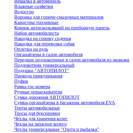
Вешалка в автомобиль
Влажные салфетки
Водосгон
Воронка для горюче-смазочных материалов
Канистры топливные
Коврик антискользящий на приборную панель
Набор автомобилиста
Накидка на спинку сиденья
Накидки для перевозки собак
Оплетки на руль
Органайзеры в салон автомобиля
Передние подлокотники в салон автомобиля из экокожи
Подлокотник универсальный
Подушки "АВТОПИЛОТ"
Провода прикуривания
Пуфик
Рамка гос-номера
Ручные опрыскиватели
Сумка дорожная АВТОПИЛОТ
Сумки-органайзеры в багажник автомобиля EVA
Тенты автомобильные
Тросы для буксировки
Чехлы для хранения колес
Чехлы на запасное колесо
Чехлы универсальные "Охота и рыбалка"