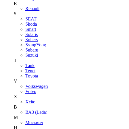
R
Renault
S
SEAT
Skoda
Smart
Solaris
Sollers
SsangYong
Subaru
Suzuki
T
Tank
Tenet
Toyota
V
Volkswagen
Volvo
X
Xcite
В
ВАЗ (Lada)
М
Москвич
Н