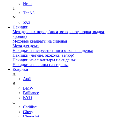
Нива
Т
ТагАЗ
У
УАЗ
Накидки
Мех дорогих пород (лиса, волк, енот, норка, выдра,
кролик)
Меховые квадраты на сиденья
Меха для дома
Накидки из искусственного меха на сиденья
Накидки (летние, экокожа, велюр)
Накидки из алькантары на сиденья
Накидки из овчины на сиденья
Коврики
A
Audi
B
BMW
Brilliance
BYD
C
Cadillac
Chery
Chevrolet