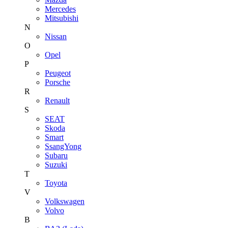
Mercedes
Mitsubishi
N
Nissan
O
Opel
P
Peugeot
Porsche
R
Renault
S
SEAT
Skoda
Smart
SsangYong
Subaru
Suzuki
T
Toyota
V
Volkswagen
Volvo
В