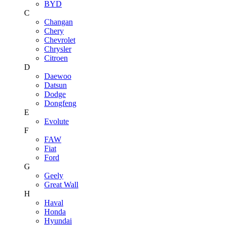
BYD
C
Changan
Chery
Chevrolet
Chrysler
Citroen
D
Daewoo
Datsun
Dodge
Dongfeng
E
Evolute
F
FAW
Fiat
Ford
G
Geely
Great Wall
H
Haval
Honda
Hyundai