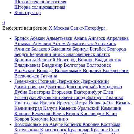
Щетки стеклоочистителя
Шторка солнцезащитная
Конструктор
0
Выберите ваш регион
X
Москва
Санкт-Петербург
Брянск
Абакан
Альметьевск
Анапа
Ангарск
Апрелевка
Арзамас
Армавир
Артем
Архангельск
Астрахань
Ачинск
Балаково
Балашиха
Барнаул
Батайск
Белгород
Бердск
Березники
Бийск
Благовещенск
Братск
Бронницы
Великий Новгород
Видное
Владивосток
Владикавказ
Владимир
Волгоград
Волгодонск
Волжский
Вологда
Волоколамск
Воронеж
Воскресенск
Всеволожск
Гатчина
Геленджик
Грозный
Дзержинск
Дзержинский
Димитровград
Дмитров
Долгопрудный
Домодедово
Дубна
Евпатория
Егорьевск
Екатеринбург
Елец
Ессентуки
Жуковский
Звенигород
Златоуст
Иваново
Ивантеевка
Ижевск
Иркутск
Истра
Йошкар-Ола
Казань
Калининград
Калуга
Каменск-Уральский
Камышин
Кашира
Кемерово
Керчь
Киров
Кисловодск
Клин
Ковров
Коломна
Колпино
Комсомольск-на-Амуре
Копейск
Королев
Кострома
Котельники
Красногорск
Краснодар
Красное Село