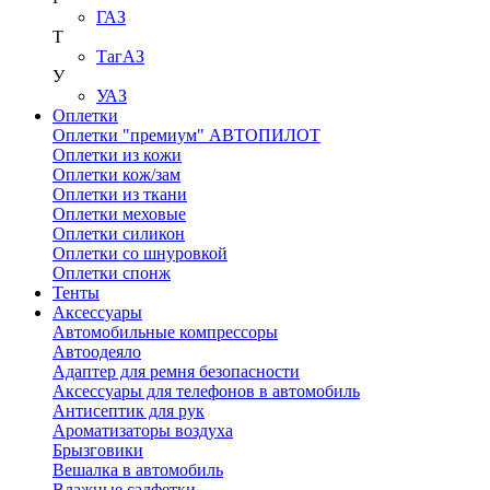
ГАЗ
Т
ТагАЗ
У
УАЗ
Оплетки
Оплетки "премиум" АВТОПИЛОТ
Оплетки из кожи
Оплетки кож/зам
Оплетки из ткани
Оплетки меховые
Оплетки силикон
Оплетки со шнуровкой
Оплетки спонж
Тенты
Аксессуары
Автомобильные компрессоры
Автоодеяло
Адаптер для ремня безопасности
Аксессуары для телефонов в автомобиль
Антисептик для рук
Ароматизаторы воздуха
Брызговики
Вешалка в автомобиль
Влажные салфетки