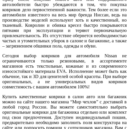
автолюбители быстро убеждаются в том, что покупка
ковриков дело первостепенной важности. Тем более если это
автомобили известного на весь мир бренда Ниссан, ведь на
производстве моделей используют хоть и качественный, но
тканевый. Ковролин и обивка кресел быстро покрываются
пятнами при эксплуатации и теряют первоначальную
привлекательность. Их отсутствие обернется необходимостью
частых и утомительных уборок в салоне и багажнике, а также
– загрязнением обшивки пола, одежды и обуви.
Сегодня выбор ковриков для автомобиля Nissan не
ограничиваются только резиновыми, в ассортименте
магазинов есть текстильные, кожаные и из современного
износостойкого материала EVA. Исполнение может быть как
обычное, так и 3D для ценителей особой красоты. При выборе
оригинальных, а не универсальных видов ковриков
совместимость с вашим автомобилем 100%!
Купить качественные коврики в салон авто или багажник
можно на сайте нашего магазина “Мир чехлов” с доставкой в
любой город России. Вы можете самостоятельно выбрать
оригинальные коврики для багажника отдельно или комплект
под свои предпочтения. Доступен индивидуальный пошив,
предварительно необходимо заполнить поля конструктора на
сайте или попросить помощи у сотрудников магазина. Вам с