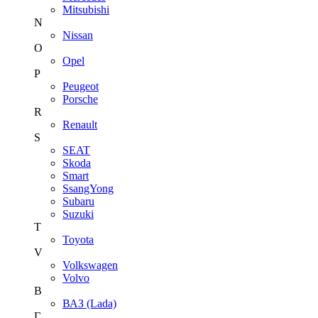
Mitsubishi
N
Nissan
O
Opel
P
Peugeot
Porsche
R
Renault
S
SEAT
Skoda
Smart
SsangYong
Subaru
Suzuki
T
Toyota
V
Volkswagen
Volvo
В
ВАЗ (Lada)
Г