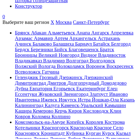
Шторка солнцезащитная
Конструктор
0
Выберите ваш регион
X
Москва
Санкт-Петербург
Брянск
Абакан
Альметьевск
Анапа
Ангарск
Апрелевка
Арзамас
Армавир
Артем
Архангельск
Астрахань
Ачинск
Балаково
Балашиха
Барнаул
Батайск
Белгород
Бердск
Березники
Бийск
Благовещенск
Братск
Бронницы
Великий Новгород
Видное
Владивосток
Владикавказ
Владимир
Волгоград
Волгодонск
Волжский
Вологда
Волоколамск
Воронеж
Воскресенск
Всеволожск
Гатчина
Геленджик
Грозный
Дзержинск
Дзержинский
Димитровград
Дмитров
Долгопрудный
Домодедово
Дубна
Евпатория
Егорьевск
Екатеринбург
Елец
Ессентуки
Жуковский
Звенигород
Златоуст
Иваново
Ивантеевка
Ижевск
Иркутск
Истра
Йошкар-Ола
Казань
Калининград
Калуга
Каменск-Уральский
Камышин
Кашира
Кемерово
Керчь
Киров
Кисловодск
Клин
Ковров
Коломна
Колпино
Комсомольск-на-Амуре
Копейск
Королев
Кострома
Котельники
Красногорск
Краснодар
Красное Село
Красноярск
Кронштадт
Кубинка
Курган
Курск
Кызыл
Ликино-Дулево
Липецк
Лобня
Луховицы
Лыткарино