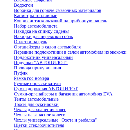
Водосгон
Воронка для горюче-смазочных материалов
Канистры топливные
Коврик антискользящий на приборную панель
Набор автомобилиста
Накидка на спинку сиденья
Накидки для перевозки собак
Оплетки на руль
Органайзеры в салон автомобиля
Передние подлокотники в салон автомобиля из экокожи
Подлокотник универсальный
Подушки "АВТОПИЛОТ"
Провода прикуривания
Пуфик
Рамка гос-номера
Ручные опрыскиватели
Сумка дорожная АВТОПИЛОТ
Сумки-органайзеры в багажник автомобиля EVA
Тенты автомобильные
Тросы для буксировки
Чехлы для хранения колес
Чехлы на запасное колесо
Чехлы универсальные "Охота и рыбалка"
Щетки стеклоочистителя