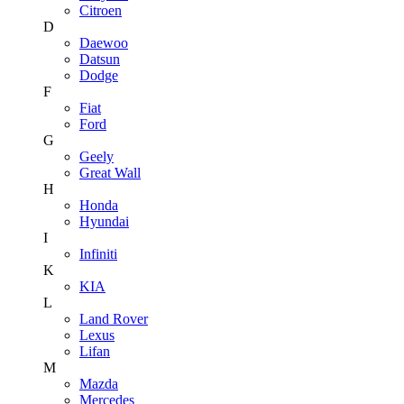
Citroen
D
Daewoo
Datsun
Dodge
F
Fiat
Ford
G
Geely
Great Wall
H
Honda
Hyundai
I
Infiniti
K
KIA
L
Land Rover
Lexus
Lifan
M
Mazda
Mercedes