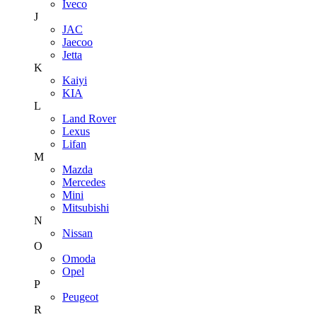
Iveco
J
JAC
Jaecoo
Jetta
K
Kaiyi
KIA
L
Land Rover
Lexus
Lifan
M
Mazda
Mercedes
Mini
Mitsubishi
N
Nissan
O
Omoda
Opel
P
Peugeot
R