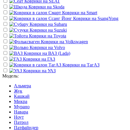
Коврики на
SEAT
Коврики на
Skoda
Коврики на
Smart
Коврики на
SsangYong
Коврики на
Subaru
Коврики на
Suzuki
Коврики на
Toyota
Коврики на
Volkswagen
Коврики на
Volvo
Коврики на
ВАЗ (Lada)
Коврики на
ГАЗ
Коврики на
ТагАЗ
Коврики на
УАЗ
Модель:
Альмера
Жук
Кашкай
Микра
Мурано
Навара
Ноут
Патрол
Патфайндер