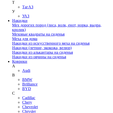
Т
ТагАЗ
У
УАЗ
Накидки
Мех дорогих пород (лиса, волк, енот, норка, выдра,
кролик)
Меховые квадраты на сиденья
Меха для дома
Накидки из искусственного меха на сиденья
Накидки (летние, экокожа, велюр)
Накидки из алькантары на сиденья
Накидки из овчины на сиденья
Коврики
A
Audi
B
BMW
Brilliance
BYD
C
Cadillac
Chery
Chevrolet
Chrysler