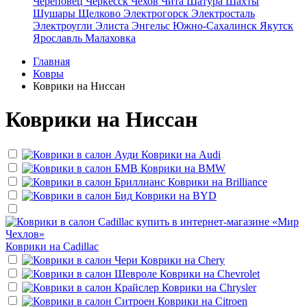
Череповец
Черкесск
Чехов
Чита
Шатура
Шахты
Шушары
Щелково
Электрогорск
Электросталь
Электроугли
Элиста
Энгельс
Южно-Сахалинск
Якутск
Ярославль
Малаховка
Главная
Ковры
Коврики на Ниссан
Коврики на Ниссан
Коврики на
Audi
Коврики на
BMW
Коврики на
Brilliance
Коврики на
BYD
Коврики на
Cadillac
Коврики на
Chery
Коврики на
Chevrolet
Коврики на
Chrysler
Коврики на
Citroen