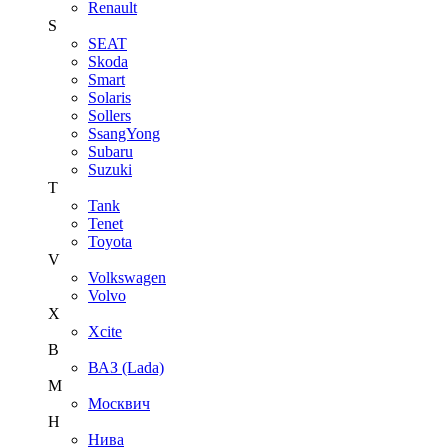
Renault
S
SEAT
Skoda
Smart
Solaris
Sollers
SsangYong
Subaru
Suzuki
T
Tank
Tenet
Toyota
V
Volkswagen
Volvo
X
Xcite
В
ВАЗ (Lada)
М
Москвич
Н
Нива