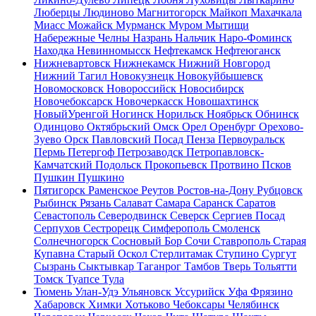
Люберцы
Людиново
Магнитогорск
Майкоп
Махачкала
Миасс
Можайск
Мурманск
Муром
Мытищи
Набережные Челны
Назрань
Нальчик
Наро-Фоминск
Находка
Невинномысск
Нефтекамск
Нефтеюганск
Нижневартовск
Нижнекамск
Нижний Новгород
Нижний Тагил
Новокузнецк
Новокуйбышевск
Новомосковск
Новороссийск
Новосибирск
Новочебоксарск
Новочеркасск
Новошахтинск
НовыйУренгой
Ногинск
Норильск
Ноябрьск
Обнинск
Одинцово
Октябрьский
Омск
Орел
Оренбург
Орехово-
Зуево
Орск
Павловский Посад
Пенза
Первоуральск
Пермь
Петергоф
Петрозаводск
Петропавловск-
Камчатский
Подольск
Прокопьевск
Протвино
Псков
Пушкин
Пушкино
Пятигорск
Раменское
Реутов
Ростов-на-Дону
Рубцовск
Рыбинск
Рязань
Салават
Самара
Саранск
Саратов
Севастополь
Северодвинск
Северск
Сергиев Посад
Серпухов
Сестрорецк
Симферополь
Смоленск
Солнечногорск
Сосновый Бор
Сочи
Ставрополь
Старая
Купавна
Старый Оскол
Стерлитамак
Ступино
Сургут
Сызрань
Сыктывкар
Таганрог
Тамбов
Тверь
Тольятти
Томск
Туапсе
Тула
Тюмень
Улан-Удэ
Ульяновск
Уссурийск
Уфа
Фрязино
Хабаровск
Химки
Хотьково
Чебоксары
Челябинск