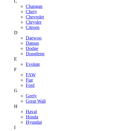
C
Changan
Chery
Chevrolet
Chrysler
Citroen
D
Daewoo
Datsun
Dodge
Dongfeng
E
Evolute
F
FAW
Fiat
Ford
G
Geely
Great Wall
H
Haval
Honda
Hyundai
I