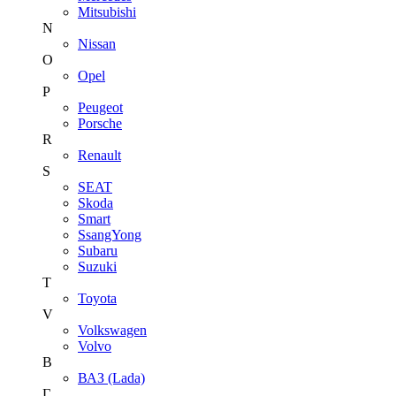
Mitsubishi
N
Nissan
O
Opel
P
Peugeot
Porsche
R
Renault
S
SEAT
Skoda
Smart
SsangYong
Subaru
Suzuki
T
Toyota
V
Volkswagen
Volvo
В
ВАЗ (Lada)
Г