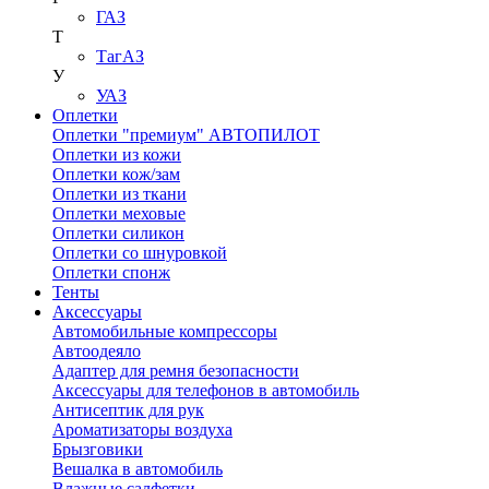
ГАЗ
Т
ТагАЗ
У
УАЗ
Оплетки
Оплетки "премиум" АВТОПИЛОТ
Оплетки из кожи
Оплетки кож/зам
Оплетки из ткани
Оплетки меховые
Оплетки силикон
Оплетки со шнуровкой
Оплетки спонж
Тенты
Аксессуары
Автомобильные компрессоры
Автоодеяло
Адаптер для ремня безопасности
Аксессуары для телефонов в автомобиль
Антисептик для рук
Ароматизаторы воздуха
Брызговики
Вешалка в автомобиль
Влажные салфетки