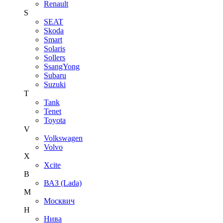
Renault
S
SEAT
Skoda
Smart
Solaris
Sollers
SsangYong
Subaru
Suzuki
T
Tank
Tenet
Toyota
V
Volkswagen
Volvo
X
Xcite
В
ВАЗ (Lada)
М
Москвич
Н
Нива