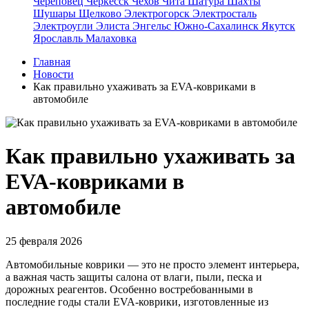
Череповец
Черкесск
Чехов
Чита
Шатура
Шахты
Шушары
Щелково
Электрогорск
Электросталь
Электроугли
Элиста
Энгельс
Южно-Сахалинск
Якутск
Ярославль
Малаховка
Главная
Новости
Как правильно ухаживать за EVA-ковриками в
автомобиле
Как правильно ухаживать за
EVA-ковриками в
автомобиле
25 февраля 2026
Автомобильные коврики — это не просто элемент интерьера,
а важная часть защиты салона от влаги, пыли, песка и
дорожных реагентов. Особенно востребованными в
последние годы стали EVA-коврики, изготовленные из