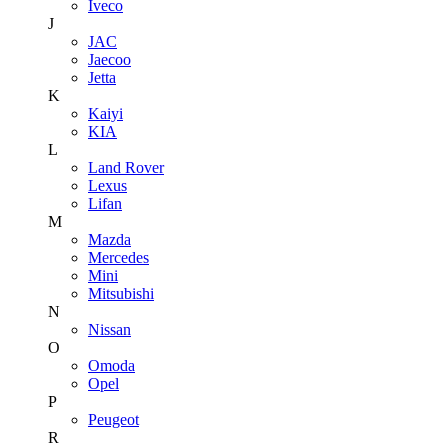
Iveco
J
JAC
Jaecoo
Jetta
K
Kaiyi
KIA
L
Land Rover
Lexus
Lifan
M
Mazda
Mercedes
Mini
Mitsubishi
N
Nissan
O
Omoda
Opel
P
Peugeot
R