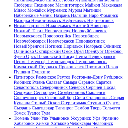
Люберцы
Людиново
Магнитогорск
Майкоп
Махачкала
Миасс
Можайск
Мурманск
Муром
Мытищи
Набережные Челны
Назрань
Нальчик
Наро-Фоминск
Находка
Невинномысск
Нефтекамск
Нефтеюганск
Нижневартовск
Нижнекамск
Нижний Новгород
Нижний Тагил
Новокузнецк
Новокуйбышевск
Новомосковск
Новороссийск
Новосибирск
Новочебоксарск
Новочеркасск
Новошахтинск
НовыйУренгой
Ногинск
Норильск
Ноябрьск
Обнинск
Одинцово
Октябрьский
Омск
Орел
Оренбург
Орехово-
Зуево
Орск
Павловский Посад
Пенза
Первоуральск
Пермь
Петергоф
Петрозаводск
Петропавловск-
Камчатский
Подольск
Прокопьевск
Протвино
Псков
Пушкин
Пушкино
Пятигорск
Раменское
Реутов
Ростов-на-Дону
Рубцовск
Рыбинск
Рязань
Салават
Самара
Саранск
Саратов
Севастополь
Северодвинск
Северск
Сергиев Посад
Серпухов
Сестрорецк
Симферополь
Смоленск
Солнечногорск
Сосновый Бор
Сочи
Ставрополь
Старая
Купавна
Старый Оскол
Стерлитамак
Ступино
Сургут
Сызрань
Сыктывкар
Таганрог
Тамбов
Тверь
Тольятти
Томск
Туапсе
Тула
Тюмень
Улан-Удэ
Ульяновск
Уссурийск
Уфа
Фрязино
Хабаровск
Химки
Хотьково
Чебоксары
Челябинск