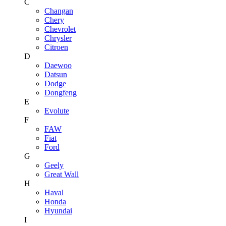
C
Changan
Chery
Chevrolet
Chrysler
Citroen
D
Daewoo
Datsun
Dodge
Dongfeng
E
Evolute
F
FAW
Fiat
Ford
G
Geely
Great Wall
H
Haval
Honda
Hyundai
I