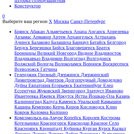
Шторка солнцезащитная
Конструктор
0
Выберите ваш регион
X
Москва
Санкт-Петербург
Брянск
Абакан
Альметьевск
Анапа
Ангарск
Апрелевка
Арзамас
Армавир
Артем
Архангельск
Астрахань
Ачинск
Балаково
Балашиха
Барнаул
Батайск
Белгород
Бердск
Березники
Бийск
Благовещенск
Братск
Бронницы
Великий Новгород
Видное
Владивосток
Владикавказ
Владимир
Волгоград
Волгодонск
Волжский
Вологда
Волоколамск
Воронеж
Воскресенск
Всеволожск
Гатчина
Геленджик
Грозный
Дзержинск
Дзержинский
Димитровград
Дмитров
Долгопрудный
Домодедово
Дубна
Евпатория
Егорьевск
Екатеринбург
Елец
Ессентуки
Жуковский
Звенигород
Златоуст
Иваново
Ивантеевка
Ижевск
Иркутск
Истра
Йошкар-Ола
Казань
Калининград
Калуга
Каменск-Уральский
Камышин
Кашира
Кемерово
Керчь
Киров
Кисловодск
Клин
Ковров
Коломна
Колпино
Комсомольск-на-Амуре
Копейск
Королев
Кострома
Котельники
Красногорск
Краснодар
Красное Село
Красноярск
Кронштадт
Кубинка
Курган
Курск
Кызыл
Ликино-Дулево
Липецк
Лобня
Луховицы
Лыткарино