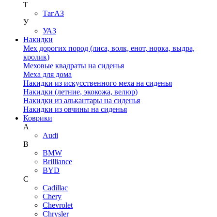
Т
ТагАЗ
У
УАЗ
Накидки
Мех дорогих пород (лиса, волк, енот, норка, выдра,
кролик)
Меховые квадраты на сиденья
Меха для дома
Накидки из искусственного меха на сиденья
Накидки (летние, экокожа, велюр)
Накидки из алькантары на сиденья
Накидки из овчины на сиденья
Коврики
A
Audi
B
BMW
Brilliance
BYD
C
Cadillac
Chery
Chevrolet
Chrysler