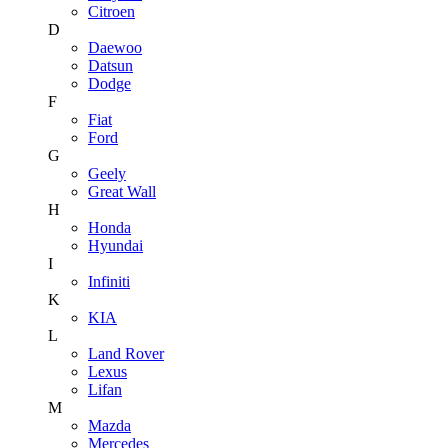
Citroen
D
Daewoo
Datsun
Dodge
F
Fiat
Ford
G
Geely
Great Wall
H
Honda
Hyundai
I
Infiniti
K
KIA
L
Land Rover
Lexus
Lifan
M
Mazda
Mercedes