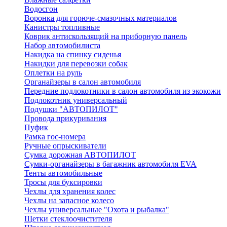
Водосгон
Воронка для горюче-смазочных материалов
Канистры топливные
Коврик антискользящий на приборную панель
Набор автомобилиста
Накидка на спинку сиденья
Накидки для перевозки собак
Оплетки на руль
Органайзеры в салон автомобиля
Передние подлокотники в салон автомобиля из экокожи
Подлокотник универсальный
Подушки "АВТОПИЛОТ"
Провода прикуривания
Пуфик
Рамка гос-номера
Ручные опрыскиватели
Сумка дорожная АВТОПИЛОТ
Сумки-органайзеры в багажник автомобиля EVA
Тенты автомобильные
Тросы для буксировки
Чехлы для хранения колес
Чехлы на запасное колесо
Чехлы универсальные "Охота и рыбалка"
Щетки стеклоочистителя